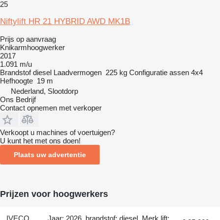
25
Niftylift HR 21 HYBRID AWD MK1B
Prijs op aanvraag
Knikarmhoogwerker
2017
1.091 m/u
Brandstof
diesel
Laadvermogen
225 kg
Configuratie assen
4x4
Hefhoogte
19 m
Nederland, Slootdorp
Ons Bedrijf
Contact opnemen met verkoper
Verkoopt u machines of voertuigen?
U kunt het met ons doen!
Plaats uw advertentie
Prijzen voor hoogwerkers
IVECO
Jaar: 2026, brandstof: diesel, Merk lift: