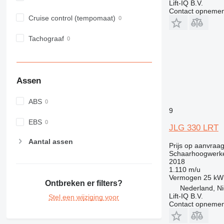
Lift-IQ B.V.
Contact opnemen
Cruise control (tempomaat)
Tachograaf
Assen
ABS
9
EBS
JLG 330 LRT
Aantal assen
Prijs op aanvraa
Schaarhoogwerk
2018
1.110 m/u
Vermogen
25 kW
Ontbreken er filters?
Nederland, N
Lift-IQ B.V.
Stel een wijziging voor
Contact opnemen