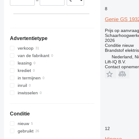
–
Denemarken
Colombia
Kazachstan
8
laat alles zien
Moldavië
Georgië
Marokko
Genie GS 193
Azerbeidzjan
Ghana
laat alles zien
Prijs op aanvraa
Schaarhoogwerk
Advertentietype
2026
Conditie
nieuw
verkoop
Brandstof
elektri
van de fabrikant
Nederland, N
Lift-IQ B.V.
leasing
Contact opnemen
krediet
in termijnen
inruil
inwisselen
Conditie
nieuw
12
gebruikt