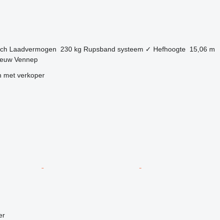
g
sch
Laadvermogen
230 kg
Rupsband systeem
✓
Hefhoogte
15,06 m
ieuw Vennep
 met verkoper
g
er