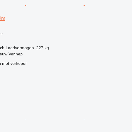
2m
g
er
sch
Laadvermogen
227 kg
ieuw Vennep
 met verkoper