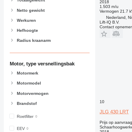
Totaalgewicht
2018
1.503 m/u
Netto gewicht
Vermogen
21.7 
Nederland, N
Werkuren
Lift-IQ B.V.
Contact opnemen
Hefhoogte
Radius kraanarm
Motor, type versnellingsbak
Motormerk
Motormodel
Motorvermogen
10
Brandstof
JLG 430 LRT
Roetfilter
Prijs op aanvraa
Schaarhoogwerk
EEV
2018