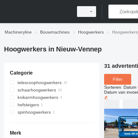
Machineryline
Bouwmachines
Hoogwerkers
Hoogwerkers
Hoogwerkers in Nieuw-Vennep
31 advertent
Categorie
Filter
telescoophoogwerkers
Sorteren
:
Datum 
schaarhoogwerkers
Datum van invoe
⬈
knikarmhoogwerkers
hefsteigers
spinhoogwerkers
Merk