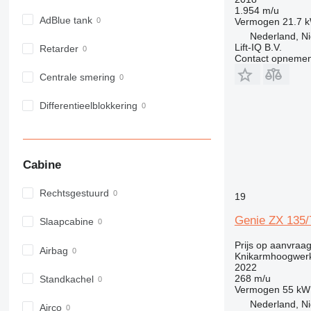
1.954 m/u
AdBlue tank
Vermogen
21.7 
Nederland, N
Lift-IQ B.V.
Retarder
Contact opnemen
Centrale smering
Differentieelblokkering
Cabine
Rechtsgestuurd
19
Genie ZX 135/
Slaapcabine
Prijs op aanvraa
Airbag
Knikarmhoogwer
2022
268 m/u
Standkachel
Vermogen
55 kW
Nederland, N
Airco