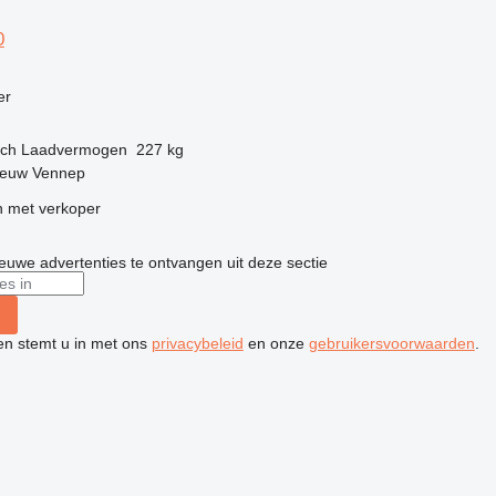
0
g
er
sch
Laadvermogen
227 kg
ieuw Vennep
 met verkoper
nieuwe advertenties te ontvangen uit deze sectie
ken stemt u in met ons
privacybeleid
en onze
gebruikersvoorwaarden
.