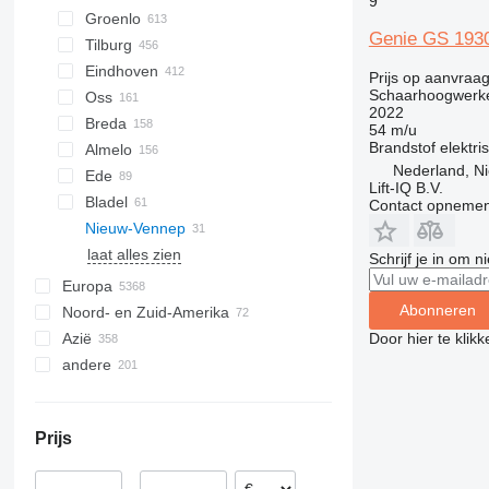
9
Groenlo
Genie GS 193
Tilburg
Eindhoven
Prijs op aanvraa
Schaarhoogwerk
Oss
2022
Breda
54 m/u
Brandstof
elektri
Almelo
Nederland, N
Ede
Lift-IQ B.V.
Bladel
Contact opnemen
Nieuw-Vennep
laat alles zien
Schrijf je in om 
Europa
Abonneren
Noord- en Zuid-Amerika
Polen
Door hier te klik
Azië
Spanje
Mexico
andere
Duitsland
VS
China
België
Japan
Oekraïne
Roemenië
Turkije
Chili
Prijs
Hongarije
Verenigde Arabische Emiraten
Argentinië
Italië
Uruguay
Oezbekistan