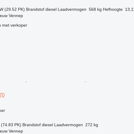
kW (29.52 PK)
Brandstof
diesel
Laadvermogen
568 kg
Hefhoogte
13,1
ieuw Vennep
 met verkoper
70
g
ker
 (74.83 PK)
Brandstof
diesel
Laadvermogen
272 kg
ieuw Vennep