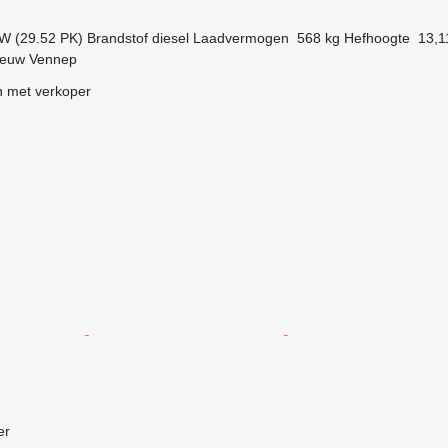
kW (29.52 PK)
Brandstof
diesel
Laadvermogen
568 kg
Hefhoogte
13,1
ieuw Vennep
 met verkoper
g
er