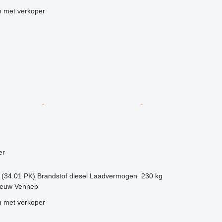
 met verkoper
g
er
 (34.01 PK)
Brandstof
diesel
Laadvermogen
230 kg
ieuw Vennep
 met verkoper