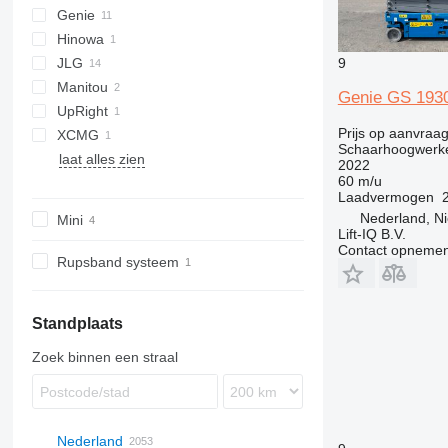
Genie
Hinowa
GS
9
JLG
S series
Manitou
Z series
450
DS
Genie GS 193
UpRight
460
ATJ
Prijs op aanvraa
XCMG
860
TM
Schaarhoogwerk
laat alles zien
1350
XG
2022
60 m/u
Laadvermogen
Nederland, N
Mini
Lift-IQ B.V.
Contact opnemen
Rupsband systeem
Standplaats
Zoek binnen een straal
Nederland