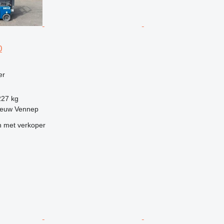
0
g
er
227 kg
ieuw Vennep
 met verkoper