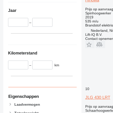
Hinowa
Prijs op aanvraa
Jaar
Spinhoogwerker
2019
535 m/u
–
Brandstof
elektri
Nederland, N
Lift-IQ B.V.
Contact opnemen
Kilometerstand
–
km
10
Eigenschappen
JLG 430 LRT
Laadvermogen
Prijs op aanvraa
Schaarhoogwerk