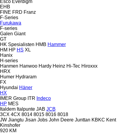
Esco
Everdigm
EHB
FINE
FRD
Franz
F-Series
Furukawa
F-series
Galen
Giant
GT
HK Spesialisten
HMB
Hammer
HM
HP
HS
XL
Hanix
H-series
Hanmen
Hanwoo
Hardy
Heinz
Hi-Tec
Hiroxxx
HRX
Humer
Hydraram
FX
Hyundai
Häner
HX
IMER Group
ITR
Indeco
HP
MES
Italdem
Italpunte
JAB
JCB
3CX
4CX
8014
8015
8016
8018
JW
Jiangtu
Jisan
Jobs
John Deere
Junttan
KBKC
Kent
Kinshofer
920
KM