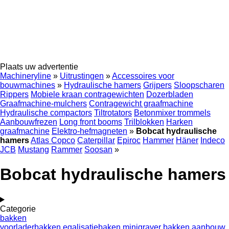
Plaats uw advertentie
Machineryline
»
Uitrustingen
»
Accessoires voor
bouwmachines
»
Hydraulische hamers
Grijpers
Sloopscharen
Rippers
Mobiele kraan contragewichten
Dozerbladen
Graafmachine-mulchers
Contragewicht graafmachine
Hydraulische compactors
Tiltrotators
Betonmixer trommels
Aanbouwfrezen
Long front booms
Trilblokken
Harken
graafmachine
Elektro-hefmagneten
»
Bobcat hydraulische
hamers
Atlas Copco
Caterpillar
Epiroc
Hammer
Häner
Indeco
JCB
Mustang
Rammer
Soosan
»
Bobcat hydraulische hamers
Categorie
bakken
voorladerbakken
egalisatiebaken
minigraver bakken
aanbouw