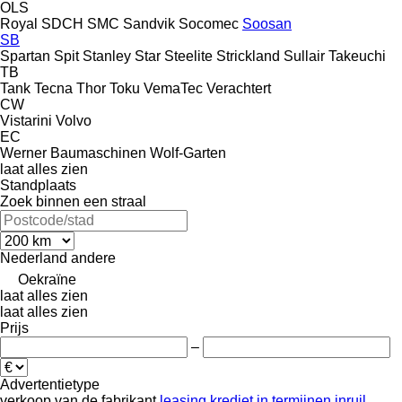
OLS
Royal
SDCH
SMC
Sandvik
Socomec
Soosan
SB
Spartan
Spit
Stanley
Star
Steelite
Strickland
Sullair
Takeuchi
TB
Tank
Tecna
Thor
Toku
VemaTec
Verachtert
CW
Vistarini
Volvo
EC
Werner Baumaschinen
Wolf-Garten
laat alles zien
Standplaats
Zoek binnen een straal
Nederland
andere
Oekraïne
laat alles zien
laat alles zien
Prijs
–
Advertentietype
verkoop
van de fabrikant
leasing
krediet
in termijnen
inruil