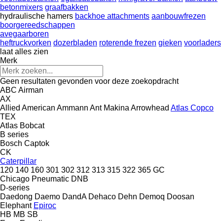
betonmixers
graafbakken
hydraulische hamers
backhoe attachments
aanbouwfrezen
boorgereedschappen
avegaarboren
heftruckvorken
dozerbladen
roterende frezen
gieken
voorladers
laat alles zien
Merk
Geen resultaten gevonden voor deze zoekopdracht
ABC
Airman
AX
Allied
American
Ammann
Ant Makina
Arrowhead
Atlas Copco
TEX
Atlas
Bobcat
B series
Bosch
Captok
CK
Caterpillar
120
140
160
301
302
312
313
315
322
365
GC
Chicago Pneumatic
DNB
D-series
Daedong
Daemo
DandA
Dehaco
Dehn
Demoq
Doosan
Elephant
Epiroc
HB
MB
SB