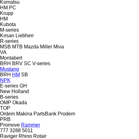
Komatsu
HM
PC
Krupp
HM
Kubota
M-series
Kırsan
Liebherr
R-series
MSB
MTB
Mazda
Miller
Miva
VA
Montabert
BRH
BRV
SC
V-series
Mustang
BRH
HM
SB
NPK
E-series
GH
New Holland
B-series
OMP
Okada
TOP
Ordem Makina
PartsBank
Prodem
PRB
Promove
Rammer
777
3288
5011
Raviger
Rhino
Rotair