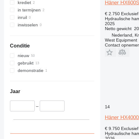
Häner HX600
krediet
in termijnen
€ 2.750
Exclusie
inruil
Hydraulische ha
2025
inwisselen
Netto gewicht
20
Nederland, K
West Equipment
Contact opnemen
Conditie
nieuw
gebruikt
demonstratie
Jaar
–
14
Häner HX400
€ 9.750
Exclusie
Hydraulische ha
2026