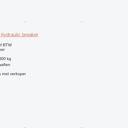
hydraulic breaker
ef BTW
mer
300 kg
aaften
 met verkoper