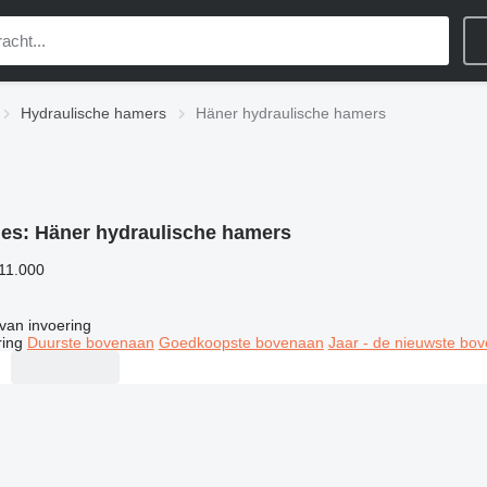
Hydraulische hamers
Häner hydraulische hamers
ies:
Häner hydraulische hamers
 11.000
van invoering
ring
Duurste bovenaan
Goedkoopste bovenaan
Jaar - de nieuwste bo