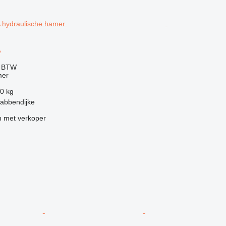
A
f BTW
mer
0 kg
rabbendijke
 met verkoper