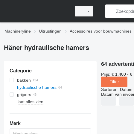
Machineryline
Uitrustingen
Accessoires voor bouwmachines
Häner hydraulische hamers
64 advertent
Categorie
Prijs:
€ 1.400 - €
bakken
Filter
hydraulische hamers
puinbakken
Sorteren
:
Datum 
Datum van invoe
grijpers
egalisatiebaken
laat alles zien
breekbakken
avegaarboren
graafbakken
overige boorgereedschappen
minigraver bakken
Merk
aanbouw betonmixers