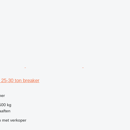
25-30 ton breaker
g
mer
500 kg
aaften
 met verkoper