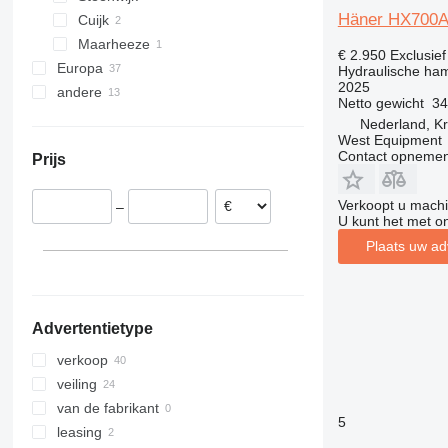
Häner HX700
Cuijk
Maarheeze
€ 2.950
Exclusie
Europa
Hydraulische ha
2025
andere
Spanje
Netto gewicht
34
Verenigd Koninkrijk
Oekraïne
Nederland, K
West Equipment
Frankrijk
Moldavië
Contact opnemen
Prijs
Tsjechië
Duitsland
Verkoopt u machi
–
Hongarije
U kunt het met o
Polen
Plaats uw ad
België
Advertentietype
verkoop
veiling
van de fabrikant
5
leasing