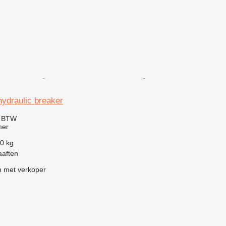
ydraulic breaker
f BTW
mer
0 kg
aaften
 met verkoper