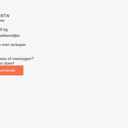
A
f BTW
mer
0 kg
rabbendijke
 met verkoper
nes of voertuigen?
ns doen!
vertentie