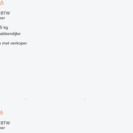
SA
f BTW
mer
5 kg
rabbendijke
 met verkoper
0A
f BTW
mer