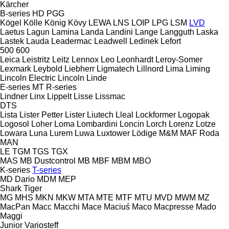
Kärcher
B-series
HD
PGG
Kögel
Kölle
König
Kövy
LEWA
LNS
LOIP
LPG
LSM
LVD
Laetus
Lagun
Lamina
Landa
Landini
Lange
Langguth
Laska
Lastek
Lauda
Leadermac
Leadwell
Ledinek
Lefort
500
600
Leica
Leistritz
Leitz
Lennox
Leo
Leonhardt
Leroy-Somer
Lexmark
Leybold
Liebherr
Ligmatech
Lillnord
Lima
Liming
Lincoln Electric
Lincoln
Linde
E-series
MT
R-series
Lindner
Linx
Lippelt
Lisse
Lissmac
DTS
Lista
Lister Petter
Lister
Liutech
Lleal
Lockformer
Logopak
Logosol
Loher
Loma
Lombardini
Loncin
Lorch
Lorenz
Lotze
Lowara
Luna
Lurem
Luwa
Luxtower
Lödige
M&M
MAF Roda
MAN
LE
TGM
TGS
TGX
MAS
MB Dustcontrol
MB
MBF
MBM
MBO
K-series
T-series
MD Dario
MDM
MEP
Shark
Tiger
MG
MHS
MKN
MKW
MTA
MTE
MTF
MTU
MVD
MWM
MZ
MacPan
Macc
Macchi
Mace
Maciuś
Maco
Macpresse
Mado
Maggi
Junior
Variosteff