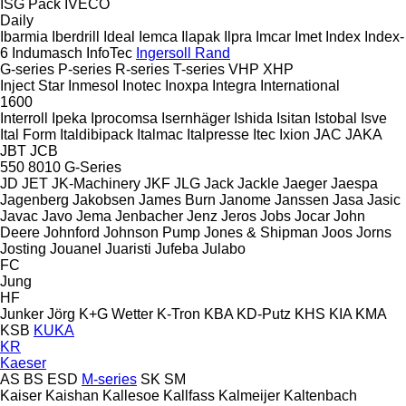
ISG Pack
IVECO
Daily
Ibarmia
Iberdrill
Ideal
Iemca
Ilapak
Ilpra
Imcar
Imet
Index
Index-
6
Indumasch
InfoTec
Ingersoll Rand
G-series
P-series
R-series
T-series
VHP
XHP
Inject Star
Inmesol
Inotec
Inoxpa
Integra
International
1600
Interroll
Ipeka
Iprocomsa
Isernhäger
Ishida
Isitan
Istobal
Isve
Ital Form
Italdibipack
Italmac
Italpresse
Itec
Ixion
JAC
JAKA
JBT
JCB
550
8010
G-Series
JD
JET
JK-Machinery
JKF
JLG
Jack
Jackle
Jaeger
Jaespa
Jagenberg
Jakobsen
James Burn
Janome
Janssen
Jasa
Jasic
Javac
Javo
Jema
Jenbacher
Jenz
Jeros
Jobs
Jocar
John
Deere
Johnford
Johnson Pump
Jones & Shipman
Joos
Jorns
Josting
Jouanel
Juaristi
Jufeba
Julabo
FC
Jung
HF
Junker
Jörg
K+G Wetter
K-Tron
KBA
KD-Putz
KHS
KIA
KMA
KSB
KUKA
KR
Kaeser
AS
BS
ESD
M-series
SK
SM
Kaiser
Kaishan
Kallesoe
Kallfass
Kalmeijer
Kaltenbach