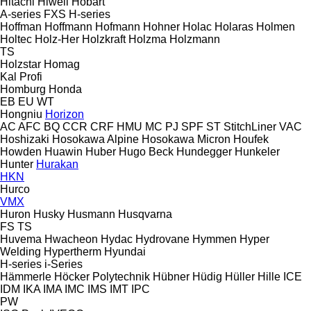
Hitachi
Hiwell
Hobart
A-series
FXS
H-series
Hoffman
Hoffmann
Hofmann
Hohner
Holac
Holaras
Holmen
Holtec
Holz-Her
Holzkraft
Holzma
Holzmann
TS
Holzstar
Homag
Kal
Profi
Homburg
Honda
EB
EU
WT
Hongniu
Horizon
AC
AFC
BQ
CCR
CRF
HMU
MC
PJ
SPF
ST
StitchLiner
VAC
Hoshizaki
Hosokawa Alpine
Hosokawa Micron
Houfek
Howden
Huawin
Huber
Hugo Beck
Hundegger
Hunkeler
Hunter
Hurakan
HKN
Hurco
VMX
Huron
Husky
Husmann
Husqvarna
FS
TS
Huvema
Hwacheon
Hydac
Hydrovane
Hymmen
Hyper
Welding
Hypertherm
Hyundai
H-series
i-Series
Hämmerle
Höcker Polytechnik
Hübner
Hüdig
Hüller Hille
ICE
IDM
IKA
IMA
IMC
IMS
IMT
IPC
PW