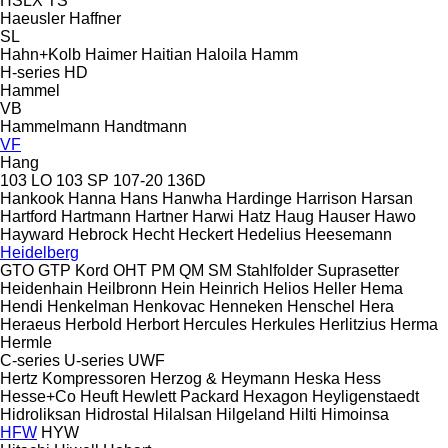
HSLX
TS
Haeusler
Haffner
SL
Hahn+Kolb
Haimer
Haitian
Haloila
Hamm
H-series
HD
Hammel
VB
Hammelmann
Handtmann
VF
Hang
103 LO
103 SP
107-20
136D
Hankook
Hanna
Hans
Hanwha
Hardinge
Harrison
Harsan
Hartford
Hartmann
Hartner
Harwi
Hatz
Haug
Hauser
Hawo
Hayward
Hebrock
Hecht
Heckert
Hedelius
Heesemann
Heidelberg
GTO
GTP
Kord
OHT
PM
QM
SM
Stahlfolder
Suprasetter
Heidenhain
Heilbronn
Hein
Heinrich
Helios
Heller
Hema
Hendi
Henkelman
Henkovac
Henneken
Henschel
Hera
Heraeus
Herbold
Herbort
Hercules
Herkules
Herlitzius
Herma
Hermle
C-series
U-series
UWF
Hertz Kompressoren
Herzog & Heymann
Heska
Hess
Hesse+Co
Heuft
Hewlett Packard
Hexagon
Heyligenstaedt
Hidroliksan
Hidrostal
Hilalsan
Hilgeland
Hilti
Himoinsa
HFW
HYW