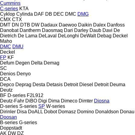
Cummins
C-series
KTA
Cyklop
Cylinda
DAF
DB
DEC
DMC
DMG
CMX
CTX
DMT
DN
DTB
DW
Dadaux
Daewoo
Daikin
Dalex
Danfoss
Danobat
Dantherm
Daosmaq
Dari
Darley
Daub
Davi
De
Dietrich
De Lama
DeLaval
DeLonghi
DeWalt
Debag
Deckel
Maho
DMC
DMU
Deckel
FP
KF
Defum
Degen
Delta
Demag
SC
Denios
Denyo
DCA
Depco
Deprag
Desta
Detasis
Detroit Diesel
Detroit
Deuma
Deutz
BF
D-series
F2L912
Deutz-Fahr
DiBO
Digi
Dima
Dimeco
Dimter
Diosna
D-series
S-series
SP
W-series
Dirinler
Disa
DoALL
Dobot
Domasz
Domino
Donaldson
Donau
Doosan
B-series
G-series
Doppstadt
AK
DW
DZ