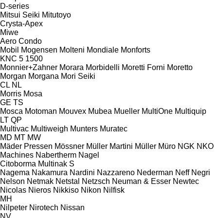
D-series
Mitsui Seiki
Mitutoyo
Crysta-Apex
Miwe
Aero
Condo
Mobil
Mogensen
Molteni
Mondiale
Monforts
KNC 5 1500
Monnier+Zahner
Morara
Morbidelli
Moretti Forni
Moretto
Morgan
Morgana
Mori Seiki
CL
NL
Morris
Mosa
GE
TS
Mosca
Motoman
Mouvex
Mubea
Mueller
MultiOne
Multiquip
LT
QP
Multivac
Multiweigh
Munters
Muratec
MD
MT
MW
Mäder Pressen
Mössner
Müller Martini
Müller
Müro
NGK
NKO
Machines
Nabertherm
Nagel
Citoborma
Multinak S
Nagema
Nakamura
Nardini
Nazzareno
Nederman
Neff
Negri
Nelson
Netmak
Netstal
Netzsch
Neuman & Esser
Newtec
Nicolas
Nieros
Nikkiso
Nikon
Nilfisk
MH
Nilpeter
Nirotech
Nissan
NV