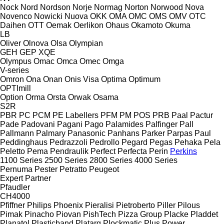
Nock
Nord
Nordson
Norje
Normag
Norton
Norwood
Nova
Novenco
Nowicki
Nuova
OKK
OMA
OMC
OMS
OMV
OTC
Daihen
OTT
Oemak
Oerlikon
Ohaus
Okamoto
Okuma
LB
Oliver
Olnova
Olsa
Olympian
GEH
GEP
XQE
Olympus
Omac
Omca
Omec
Omga
V-series
Omron
Ona
Onan
Onis Visa
Optima
Optimum
OPTImill
Option
Orma
Orsta
Orwak
Osama
S2R
PBR
PC
PCM
PE Labellers
PFM
PM
POS
PRB
Paal
Pactur
Pade
Padovani
Pagani
Pago
Palamides
Palfinger
Pall
Pallmann
Palmary
Panasonic
Panhans
Parker
Parpas
Paul
Peddinghaus
Pedrazzoli
Pedrollo
Pegard
Pegas
Pehaka
Pela
Peletto
Pema
Pendraulik
Perfect
Perfecta
Perin
Perkins
1100 Series
2500 Series
2800 Series
4000 Series
Pernuma
Pester
Petratto
Peugeot
Expert
Partner
Pfaudler
CH4000
Pfiffner
Philips
Phoenix
Pieralisi
Pietroberto
Piller
Pilous
Pimak
Pinacho
Piovan
PishTech
Pizza Group
Placke
Pladdet
Planatol
Plasticband
Platarg
Plockmatic
Plus Power