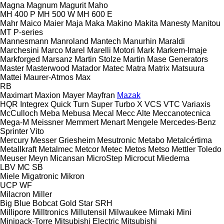
Magna
Magnum
Magurit
Maho
MH 400 P
MH 500 W
MH 600 E
Mahr
Maico
Maier
Maja
Maka
Makino
Makita
Manesty
Manitou
MT
P-series
Mannesmann
Manroland
Mantech
Manurhin
Maraldi
Marchesini
Marco
Marel
Marelli Motori
Mark
Markem-Imaje
Markforged
Marsanz
Martin Stolze
Martin
Mase Generators
Master
Masterwood
Matador
Matec
Matra
Matrix
Matsuura
Mattei
Maurer-Atmos
Max
RB
Maximart
Maxion
Mayer
Mayfran
Mazak
HQR
Integrex
Quick Turn
Super Turbo X
VCS
VTC
Variaxis
McCulloch
Meba
Mebusa
Mecal
Mecc Alte
Meccanotecnica
Mega-M
Meissner
Memmert
Menart
Mengele
Mercedes-Benz
Sprinter
Vito
Mercury
Messer Griesheim
Mesutronic
Metabo
Metalcértima
Metallkraft
Metalmec
Metcor
Metec
Metos
Metso
Mettler Toledo
Meuser
Meyn
Micansan
MicroStep
Microcut
Miedema
LBV
MC
SB
Miele
Migatronic
Mikron
UCP
WF
Milacron
Miller
Big Blue
Bobcat
Gold Star
SRH
Millipore
Milltronics
Millutensil
Milwaukee
Mimaki
Mini
Minipack-Torre
Mitsubishi Electric
Mitsubishi