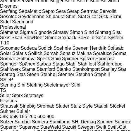
Seepex
Seewer Rondo
Seiger
Seko
Selco
Selo
Selwood
D-series
Senfeng
SepaMatic
Sepro
Sera
Serap
Serrmac
Servolift
Sesotec
Seydelmann
Shibaura
Shini
Siat
Sicar
Sick
Sicmi
Sidel
Siegmund
Professional
Siemens
Sigma
Signode
Simasv
Simon
Sind
Sinmag
Sisu
Sixis
Skan
SlowBeer
Smec
Smipack
SoRoTo
Soco System
T-10
Socomec
Sodeca
Sodick
Soehnle
Soenen Hendrik
Soitaab
Solar
Solaris
Sollich
Somab
Sonsuz Makina
Soraluce
Sorma
Sormac
Sottoriva
Speck
Spin
Spinner
Spitzer
Spomasz
Springer
Spänex
Stabau
Stago
Stahl
Stahlfest
Stahlgruppe
Stahlwerk
Stama
Stamford
Stanko
Stankoimport
Stanley
Star
Starrag
Stas
Steen
Stenhøj
Stenner
Stephan
Stephill
SSDP
Sterling Sihi
Sterling
Stiefelmayer
Stihl
TS
Stiler
Stork
Stratasys
F-series
Strausak
Striebig
Stromab
Studer
Stulz
Style
Stäubli
Stöckel
Suhner
Sullair
38K
65K
185
260
600
900
Sulzer
Sumbel
Sumera
Sumitomo SHI Demag
Sunnen
Sunnex
Superior
Supervac
SureWeld
Suzuki
Swegon
Swift
Swift-Cut