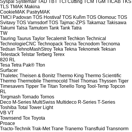
Syspal
Systemair
TAD
TBT
TCI Cutting
TCM
TGM
TICAB
TKS
TLS
TMAK Makina
CookieMAK
PastryMAK
TMCI Padovan
TOS Hostivař
TOS Kuřim
TOS Olomouc
TOS
Svitavy
TOS Varnsdorf
TOS
Tajmac-ZPS
Takamaz
Takisawa
Takumi
Talsa
Tamutom
Tank
Tank
Tatra
TW
Tauring
Taurus
Taylor
Tecalemit
Techkon
Technical
TechnologieCNC
Technopack
Tecna
Tecnodom
Tecnoma
Tedsan
TehnoMashStroy
Teka
Tekna
Teknomek
Teksan
Telestack
Telstar
Terberg
Terex
820
RL
Tesa
Tetra Pak®
Tfon
Surfacer
Thaletec
Theisen & Bonitz
Thermo King
Thermo Scientific
Thermo
Thermobile
Thermocold
Thiel
Thomas
Thyssen
Tiger
Timesavers
Tipper Tie
Titan
Tonello
Tong
Tool-Temp
Topcon
RL
Torgmash
Tornado
Tornos
Deco
M-Series
MultiSwiss
Multideco
R-Series
T-Series
Toshiba
Total
Tower Light
VB
VT
Townsend
Tox
Toyota
Proace
Tracto-Technik
Trak-Met
Trane
Tranemo
Transfluid
Transnorm