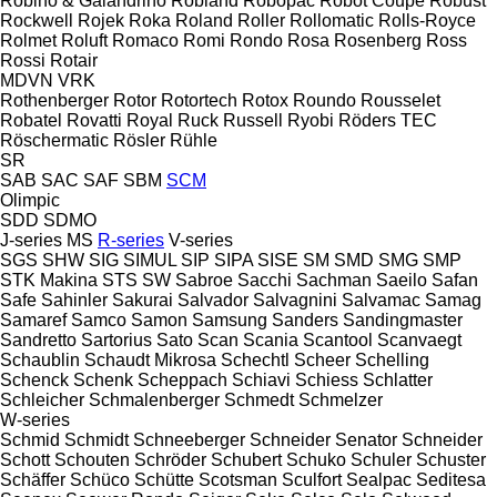
Robino & Galandrino
Robland
Robopac
Robot Coupe
Robust
Rockwell
Rojek
Roka
Roland
Roller
Rollomatic
Rolls-Royce
Rolmet
Roluft
Romaco
Romi
Rondo
Rosa
Rosenberg
Ross
Rossi
Rotair
MDVN
VRK
Rothenberger
Rotor
Rotortech
Rotox
Roundo
Rousselet
Robatel
Rovatti
Royal
Ruck
Russell
Ryobi
Röders TEC
Röschermatic
Rösler
Rühle
SR
SAB
SAC
SAF
SBM
SCM
Olimpic
SDD
SDMO
J-series
MS
R-series
V-series
SGS
SHW
SIG
SIMUL
SIP
SIPA
SISE
SM
SMD
SMG
SMP
STK Makina
STS
SW
Sabroe
Sacchi
Sachman
Saeilo
Safan
Safe
Sahinler
Sakurai
Salvador
Salvagnini
Salvamac
Samag
Samaref
Samco
Samon
Samsung
Sanders
Sandingmaster
Sandretto
Sartorius
Sato
Scan
Scania
Scantool
Scanvaegt
Schaublin
Schaudt Mikrosa
Schechtl
Scheer
Schelling
Schenck
Schenk
Scheppach
Schiavi
Schiess
Schlatter
Schleicher
Schmalenberger
Schmedt
Schmelzer
W-series
Schmid
Schmidt
Schneeberger
Schneider Senator
Schneider
Schott
Schouten
Schröder
Schubert
Schuko
Schuler
Schuster
Schäffer
Schüco
Schütte
Scotsman
Sculfort
Sealpac
Seditesa