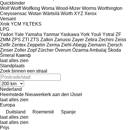
Quickbinder
Wolf
Wolff
Wolfking
Woma
Wood-Mizer
Worms
Worthington
Creyssensac
Wotan
Wärtsilä
Würth
XYZ
Xerox
Versant
Xrok
YCM
YILTEKS
LPG
Yadon
Yale
Yamaha
Yanmar
Yaskawa
York
Youli
Ystral
ZF
ZMM
ZPS
ZTI
ZTS
Zalkin
Zanussi
Zayer
Zebra
Zechini
Zeiss
Zelfir
Zentex
Zeppelin
Zerma
Ziehl-Abegg
Ziemann
Ziersch
Zinser
Zoller
Zopf
Zürcher
Överum
Özarma Ambalaj
Škoda
Šmeral
Кампф
laat alles zien
Standplaats
Zoek binnen een straal
Nederland
Heemstede
Nieuwerkerk aan den IJssel
laat alles zien
Europa
Duitsland
Roemenië
Spanje
laat alles zien
laat alles zien
Prijs