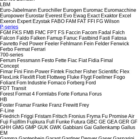
LBM
Euro-Jabelmann
Eurochiller
Eurogen
Euromac
Euromacchine
Europower
Eurostar
Everest
Evo
Ewag
Exact
Exaktor
Excel
Exeron
Expert
Ezystak
FABO
FAM
FAT
FFI
FG Wilson
P-series
FGM
FKS
FMB
FMC
FPT
FS
Faccin
Facom
Fadal
Falch
Falcon
Faldo
Falken
Famup
Fanuc
Fastbind
Fasti
Fatosa
Favretto
Fed Power
Feeler
Fehlmann
Fein
Felder
Fenwick
Ferbo
Fermat
Ferrari
700-series
Ferrum
Fessmann
Festo
Fette
Fiac
Fiat
Fidia
Fimal
Concept
Fimar
Fini
Finn-Power
Fintek
Fischer
Fisher Scientific
Flex
FlexLink
Flexlift
Flott
Flottweg
Fluke
Flygt
Foellmer
Fogo
Foliant
Fom Industrie
Fomaco
Forberg
Ford
FDT
Transit
Forest
Format 4
Formlabs
Forte
Fortuna
Forus
HB
Foster
Framar
Franke
Franz
Frewitt
Frey
F-Line
Friedrich
Friggi
Fristam
Fritsch
Fronius
Fryma
Fu Promise Air
Fuji
Fujifilm
Fujikura
Full
Funke
Futura
GBC
GE
GEA
GER
GF
GHH
GMG
GMP
GUK
GWK
Gabbiani
Gai
Gallenkamp
Gallus
EM
Gamma
Gantenbein
Garant
Gardner Denver
Gaser
Gasparini