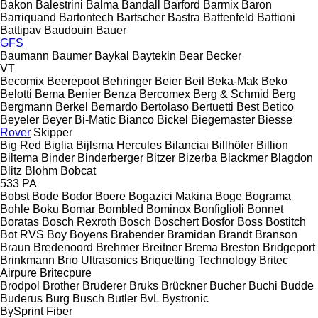
Bakon
Balestrini
Balma
Bandall
Barford
Barmix
Baron
Barriquand
Bartontech
Bartscher
Bastra
Battenfeld
Battioni
Battipav
Baudouin
Bauer
GFS
Baumann
Baumer
Baykal
Baytekin
Bear
Becker
VT
Becomix
Beerepoot
Behringer
Beier
Beil
Beka-Mak
Beko
Belotti
Bema
Benier
Benza
Bercomex
Berg & Schmid
Berg
Bergmann
Berkel
Bernardo
Bertolaso
Bertuetti
Best
Betico
Beyeler
Beyer
Bi-Matic
Bianco
Bickel
Biegemaster
Biesse
Rover
Skipper
Big Red
Biglia
Bijlsma Hercules
Bilanciai
Billhöfer
Billion
Biltema
Binder
Binderberger
Bitzer
Bizerba
Blackmer
Blagdon
Blitz
Blohm
Bobcat
533
PA
Bobst
Bode
Bodor
Boere
Bogazici Makina
Boge
Bograma
Bohle
Boku
Bomar
Bombled
Bominox
Bonfiglioli
Bonnet
Boratas
Bosch Rexroth
Bosch
Boschert
Bosfor
Boss
Bostitch
Bot RVS
Boy
Boyens
Brabender
Bramidan
Brandt
Branson
Braun
Bredenoord
Brehmer
Breitner
Brema
Breston
Bridgeport
Brinkmann
Brio Ultrasonics
Briquetting Technology
Britec
Airpure
Britecpure
Brodpol
Brother
Bruderer
Bruks
Brückner
Bucher
Buchi
Budde
Buderus
Burg
Busch
Butler
BvL
Bystronic
BySprint Fiber