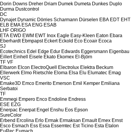
Dorin
Downs
Dreher
Driam
Dumek
Dumeta
Dunkes
Duplo
Durma
Dustcontrol
DC
Dynajet
Dynamic
Dörries Scharmann
Dürselen
EBA
EDT
EHT
ELB
EMA
ESA ENG
ESAB
LHF
ORIGO
ETA
EWD
EWM
EWT Inox
Eagle
Easy-Kleen
Eaton
Ebara
Eberhardt
Ebmpapst
Eckert
Eckold
Eco
Ecoair
Ecoca
SJ
Ecotechnics
Edel
Edge
Edur
Edwards
Eggersmann
Eigenbau
Eillert
Einhell
Eisele
Ekato
Ekomex
El-Björn
TF
VF
Elbaron
Elcon
ElectroQuell
Electrolux
Elektra Beckum
Ellerwerk
Elmo Rietschle
Eloma
Elsa
Elu
Elumatec
Emag
VSC
Emake3D
Emco
Emerito
Emerson
Emil Kemper
Emiliana
Serbatoi
TF
Emmegi
Empero
Enco
Endoline
Endress
ESE
EZG
Enerpac
Enerpat
Engel
Enshu
Eos
Epson
SureColor
Erbend
Ercolina
Erlo
Ermak
Ermaksan
Ernault
Ernex
Ernst
Esco
Esmach
Ess
Essa
Essemtec
Est Ticino
Esta
Etalon
EuRec
Eumach