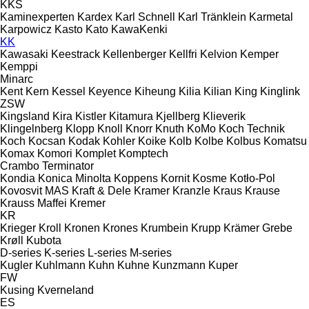
KKS
Kaminexperten
Kardex
Karl Schnell
Karl Tränklein
Karmetal
Karpowicz
Kasto
Kato
KawaKenki
KK
Kawasaki
Keestrack
Kellenberger
Kellfri
Kelvion
Kemper
Kemppi
Minarc
Kent
Kern
Kessel
Keyence
Kiheung
Kilia
Kilian
King
Kinglink
ZSW
Kingsland
Kira
Kistler
Kitamura
Kjellberg
Klieverik
Klingelnberg
Klopp
Knoll
Knorr
Knuth
KoMo
Koch Technik
Koch
Kocsan
Kodak
Kohler
Koike
Kolb
Kolbe
Kolbus
Komatsu
Komax
Komori
Komplet
Komptech
Crambo
Terminator
Kondia
Konica Minolta
Koppens
Kornit
Kosme
Kotło-Pol
Kovosvit MAS
Kraft & Dele
Kramer
Kranzle
Kraus
Krause
Krauss Maffei
Kremer
KR
Krieger
Kroll
Kronen
Krones
Krumbein
Krupp
Krämer Grebe
Krøll
Kubota
D-series
K-series
L-series
M-series
Kugler
Kuhlmann
Kuhn
Kuhne
Kunzmann
Kuper
FW
Kusing
Kverneland
ES