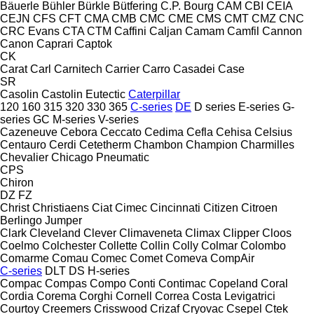
Bäuerle
Bühler
Bürkle
Bütfering
C.P. Bourg
CAM
CBI
CEIA
CEJN
CFS
CFT
CMA
CMB
CMC
CME
CMS
CMT
CMZ
CNC
CRC Evans
CTA
CTM
Caffini
Caljan
Camam
Camfil
Cannon
Canon
Caprari
Captok
CK
Carat
Carl
Carnitech
Carrier
Carro
Casadei
Case
SR
Casolin
Castolin Eutectic
Caterpillar
120
160
315
320
330
365
C-series
DE
D series
E-series
G-
series
GC
M-series
V-series
Cazeneuve
Cebora
Ceccato
Cedima
Cefla
Cehisa
Celsius
Centauro
Cerdi
Cetetherm
Chambon
Champion
Charmilles
Chevalier
Chicago Pneumatic
CPS
Chiron
DZ
FZ
Christ
Christiaens
Ciat
Cimec
Cincinnati
Citizen
Citroen
Berlingo
Jumper
Clark
Cleveland
Clever
Climaveneta
Climax
Clipper
Cloos
Coelmo
Colchester
Collette
Collin
Colly
Colmar
Colombo
Comarme
Comau
Comec
Comet
Comeva
CompAir
C-series
DLT
DS
H-series
Compac
Compas
Compo
Conti
Contimac
Copeland
Coral
Cordia
Corema
Corghi
Cornell
Correa
Costa Levigatrici
Courtoy
Creemers
Crisswood
Crizaf
Cryovac
Csepel
Ctek