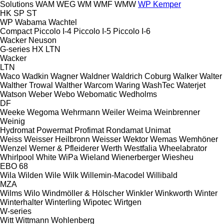
Solutions
WAM
WEG
WM
WMF
WMW
WP Kemper
HK
SP
ST
WP
Wabama
Wachtel
Compact
Piccolo I-4
Piccolo I-5
Piccolo I-6
Wacker Neuson
G-series
HX
LTN
Wacker
LTN
Waco
Wadkin
Wagner
Waldner
Waldrich Coburg
Walker
Walter
Walther Trowal
Walther
Warcom
Waring
WashTec
Waterjet
Watson
Weber
Webo
Webomatic
Wedholms
DF
Weeke
Wegoma
Wehrmann
Weiler
Weima
Weinbrenner
Weinig
Hydromat
Powermat
Profimat
Rondamat
Unimat
Weiss
Weisser Heilbronn
Weisser
Wektor
Wemas
Wemhöner
Wenzel
Werner & Pfleiderer
Werth
Westfalia
Wheelabrator
Whirlpool
White
WiPa
Wieland
Wienerberger
Wiesheu
EBO 68
Wila
Wilden
Wile
Wilk
Willemin-Macodel
Willibald
MZA
Wilms
Wilo
Windmöller & Hölscher
Winkler
Winkworth
Winter
Winterhalter
Winterling
Wipotec
Wirtgen
W-series
Witt
Wittmann
Wohlenberg