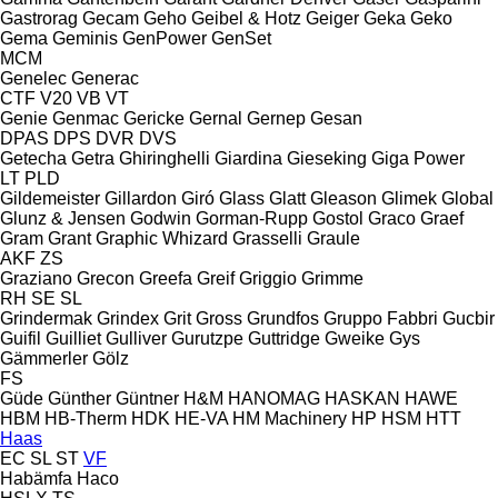
Gastrorag
Gecam
Geho
Geibel & Hotz
Geiger
Geka
Geko
Gema
Geminis
GenPower
GenSet
MCM
Genelec
Generac
CTF
V20
VB
VT
Genie
Genmac
Gericke
Gernal
Gernep
Gesan
DPAS
DPS
DVR
DVS
Getecha
Getra
Ghiringhelli
Giardina
Gieseking
Giga Power
LT
PLD
Gildemeister
Gillardon
Giró
Glass
Glatt
Gleason
Glimek
Global
Glunz & Jensen
Godwin
Gorman-Rupp
Gostol
Graco
Graef
Gram
Grant
Graphic Whizard
Grasselli
Graule
AKF
ZS
Graziano
Grecon
Greefa
Greif
Griggio
Grimme
RH
SE
SL
Grindermak
Grindex
Grit
Gross
Grundfos
Gruppo Fabbri
Gucbir
Guifil
Guilliet
Gulliver
Gurutzpe
Guttridge
Gweike
Gys
Gämmerler
Gölz
FS
Güde
Günther
Güntner
H&M
HANOMAG
HASKAN
HAWE
HBM
HB‑Therm
HDK
HE-VA
HM Machinery
HP
HSM
HTT
Haas
EC
SL
ST
VF
Habämfa
Haco