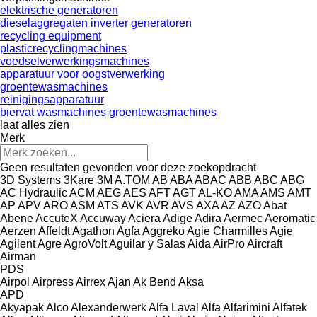
elektrische generatoren
dieselaggregaten
inverter generatoren
recycling equipment
plasticrecyclingmachines
voedselverwerkingsmachines
apparatuur voor oogstverwerking
groentewasmachines
reinigingsapparatuur
biervat wasmachines
groentewasmachines
laat alles zien
Merk
Geen resultaten gevonden voor deze zoekopdracht
3D Systems
3Kare
3M
A.TOM
AB
ABA
ABAC
ABB
ABC
ABG
AC Hydraulic
ACM
AEG
AES
AFT
AGT
AL-KO
AMA
AMS
AMT
AP
APV
ARO
ASM
ATS
AVK
AVR
AVS
AXA
AZ
AZO
Abat
Abene
AccuteX
Accuway
Aciera
Adige
Adira
Aermec
Aeromatic
Aerzen
Affeldt
Agathon
Agfa
Aggreko
Agie Charmilles
Agie
Agilent
Agre
AgroVolt
Aguilar y Salas
Aida
AirPro
Aircraft
Airman
PDS
Airpol
Airpress
Airrex
Ajan
Ak Bend
Aksa
APD
Akyapak
Alco
Alexanderwerk
Alfa Laval
Alfa
Alfarimini
Alfatek