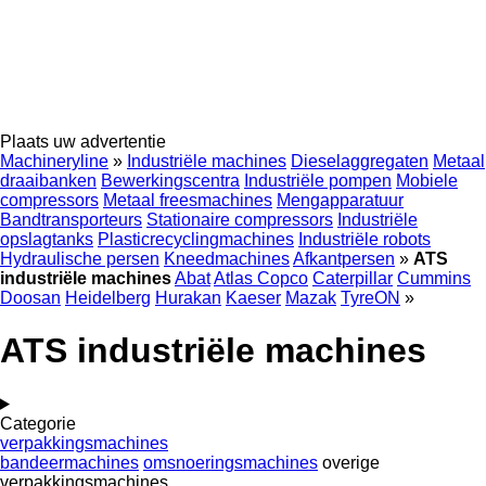
Plaats uw advertentie
Machineryline
»
Industriële machines
Dieselaggregaten
Metaal
draaibanken
Bewerkingscentra
Industriële pompen
Mobiele
compressors
Metaal freesmachines
Mengapparatuur
Bandtransporteurs
Stationaire compressors
Industriële
opslagtanks
Plasticrecyclingmachines
Industriële robots
Hydraulische persen
Kneedmachines
Afkantpersen
»
ATS
industriële machines
Abat
Atlas Copco
Caterpillar
Cummins
Doosan
Heidelberg
Hurakan
Kaeser
Mazak
TyreON
»
ATS industriële machines
Categorie
verpakkingsmachines
bandeermachines
omsnoeringsmachines
overige
verpakkingsmachines