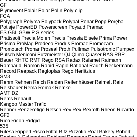
GF
Plymovent
Polair
Polar
Polin
Poly-clip
FCA
Polygraph
Polyma
Polypack
Polypal
Ponar
Popp
Poręba
Potisje
PowerED
Powerscreen
Poyaud
Pramac
ES
GBL
GBW
P
S-series
Pratissoli
Precia Molen
Precis
Pressta Eisele
Prima Power
Prisma
ProMag
Prodeco
Produs
Promac
Promecam
Promotech
Pronar
Proseal
Proth
Pullmax
Pulsotronic
Pumpex
Putsch Meniconi
Putzmeister
QJ
Qlima
Quaser
RAS
RBP
Bauer
RHTC
RMT Rego
RSA
Radax
Rafamet
Raimann
Rambaudi
Ramon
Rapid
Rapid
Rational
Rauch
Reckermann
Record
Reepack
Regloplas
Rego Herlitzius
SM3
Rehm
Rehnen
Reich
Reiden
Reifenhäuser
Reimelt
Reis
Reishauer
Rema
Remak
Remko
AMT
DZ
Rems
Renault
Kangoo
Master
Trafic
Renner
Renz
Retigo
Retsch
Rev
Rex
Rexroth
Rheon
Ricardo
GF2
Rico
Ricoh
Ridgid
535
Rilesa
Rippert
Risco
Rittal
Ritz
Rizzolio
Roal Bakery
Robert