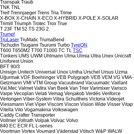
Transpak
Traub
TNK
TNL
Treif
Trennjaeger
Trens
Tria
Trime
X-BOX
X-CHAIN
X-ECO
X-HYBRID
X-POLE
X-SOLAR
Trimill
Triumph
Trotec
Trox
True
T 23F
TM 52
TS 23G 2
Trumpf
TruLaser
TruMatic
TrumaBend
Tschudin
Tsugami
Tsurumi
Turbo
TyreON
T600
T650M2
T700
T1000
TC
TL
TSC
Tünkers
UMS
UWM
Uhlmann
Ulma
Ulmia
Ultra
Unex
Unicraft
Uniforest
Union
BFT 90/3
Unisign
Unitech
Universal
Unox
Untha
Urschel
Ursus
Uzma
Uğurmak
VDF Boehringer
VEB Polygraph
VEB
VEM
VG
VMA-
Getzmann
VMI
VTM Group
Vacuubrand
Vacuumatic
Vaillant
Val.Mec
Valmet
Valtra
Van Beek
Van Trier
Varimixer
Varisco
Varpe
Vecoplan
Velati
Vemag
Venjakob
Verdés
Veriforce
Vertongen
Viber-System
Vibra Schultheis
Victoria
Videojet
Viessmann
Viet
Viper
Viscom
Viscon
Vision Wide
Visser
Vitap
Vitella
Vito
Vogamakina
Volkswagen
Caddy
Crafter
Transporter
Vollmer
Vollrath
Volpak
Volvac
Volvo
840
EC
ECR
FL
L-series
Voortman
Vortex
Voumard
Väderstad
Vötsch
W&P
WALW