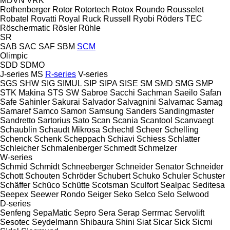
MDVN
VRK
Rothenberger
Rotor
Rotortech
Rotox
Roundo
Rousselet
Robatel
Rovatti
Royal
Ruck
Russell
Ryobi
Röders TEC
Röschermatic
Rösler
Rühle
SR
SAB
SAC
SAF
SBM
SCM
Olimpic
SDD
SDMO
J-series
MS
R-series
V-series
SGS
SHW
SIG
SIMUL
SIP
SIPA
SISE
SM
SMD
SMG
SMP
STK Makina
STS
SW
Sabroe
Sacchi
Sachman
Saeilo
Safan
Safe
Sahinler
Sakurai
Salvador
Salvagnini
Salvamac
Samag
Samaref
Samco
Samon
Samsung
Sanders
Sandingmaster
Sandretto
Sartorius
Sato
Scan
Scania
Scantool
Scanvaegt
Schaublin
Schaudt Mikrosa
Schechtl
Scheer
Schelling
Schenck
Schenk
Scheppach
Schiavi
Schiess
Schlatter
Schleicher
Schmalenberger
Schmedt
Schmelzer
W-series
Schmid
Schmidt
Schneeberger
Schneider Senator
Schneider
Schott
Schouten
Schröder
Schubert
Schuko
Schuler
Schuster
Schäffer
Schüco
Schütte
Scotsman
Sculfort
Sealpac
Seditesa
Seepex
Seewer Rondo
Seiger
Seko
Selco
Selo
Selwood
D-series
Senfeng
SepaMatic
Sepro
Sera
Serap
Serrmac
Servolift
Sesotec
Seydelmann
Shibaura
Shini
Siat
Sicar
Sick
Sicmi