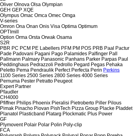
Oliver
Olnova
Olsa
Olympian
GEH
GEP
XQE
Olympus
Omac
Omca
Omec
Omga
V-series
Omron
Ona
Onan
Onis Visa
Optima
Optimum
OPTImill
Option
Orma
Orsta
Orwak
Osama
S2R
PBR
PC
PCM
PE Labellers
PFM
PM
POS
PRB
Paal
Pactur
Pade
Padovani
Pagani
Pago
Palamides
Palfinger
Pall
Pallmann
Palmary
Panasonic
Panhans
Parker
Parpas
Paul
Peddinghaus
Pedrazzoli
Pedrollo
Pegard
Pegas
Pehaka
Peletto
Pema
Pendraulik
Perfect
Perfecta
Perin
Perkins
1100 Series
2500 Series
2800 Series
4000 Series
Pernuma
Pester
Petratto
Peugeot
Expert
Partner
Pfaudler
CH4000
Pfiffner
Philips
Phoenix
Pieralisi
Pietroberto
Piller
Pilous
Pimak
Pinacho
Piovan
PishTech
Pizza Group
Placke
Pladdet
Planatol
Plasticband
Platarg
Plockmatic
Plus Power
GF
Plymovent
Polair
Polar
Polin
Poly-clip
FCA
Polygraph
Polyma
Polypack
Polypal
Ponar
Popp
Poręba