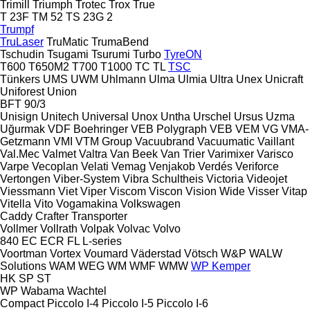
Trimill
Triumph
Trotec
Trox
True
T 23F
TM 52
TS 23G 2
Trumpf
TruLaser
TruMatic
TrumaBend
Tschudin
Tsugami
Tsurumi
Turbo
TyreON
T600
T650M2
T700
T1000
TC
TL
TSC
Tünkers
UMS
UWM
Uhlmann
Ulma
Ulmia
Ultra
Unex
Unicraft
Uniforest
Union
BFT 90/3
Unisign
Unitech
Universal
Unox
Untha
Urschel
Ursus
Uzma
Uğurmak
VDF Boehringer
VEB Polygraph
VEB
VEM
VG
VMA-
Getzmann
VMI
VTM Group
Vacuubrand
Vacuumatic
Vaillant
Val.Mec
Valmet
Valtra
Van Beek
Van Trier
Varimixer
Varisco
Varpe
Vecoplan
Velati
Vemag
Venjakob
Verdés
Veriforce
Vertongen
Viber-System
Vibra Schultheis
Victoria
Videojet
Viessmann
Viet
Viper
Viscom
Viscon
Vision Wide
Visser
Vitap
Vitella
Vito
Vogamakina
Volkswagen
Caddy
Crafter
Transporter
Vollmer
Vollrath
Volpak
Volvac
Volvo
840
EC
ECR
FL
L-series
Voortman
Vortex
Voumard
Väderstad
Vötsch
W&P
WALW
Solutions
WAM
WEG
WM
WMF
WMW
WP Kemper
HK
SP
ST
WP
Wabama
Wachtel
Compact
Piccolo I-4
Piccolo I-5
Piccolo I-6