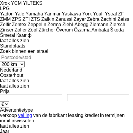
Xrok
YCM
YILTEKS
LPG
Yadon
Yale
Yamaha
Yanmar
Yaskawa
York
Youli
Ystral
ZF
ZMM
ZPS
ZTI
ZTS
Zalkin
Zanussi
Zayer
Zebra
Zechini
Zeiss
Zelfir
Zentex
Zeppelin
Zerma
Ziehl-Abegg
Ziemann
Ziersch
Zinser
Zoller
Zopf
Zürcher
Överum
Özarma Ambalaj
Škoda
Šmeral
Кампф
laat alles zien
Standplaats
Zoek binnen een straal
Nederland
Oosterhout
laat alles zien
laat alles zien
Prijs
–
Advertentietype
verkoop
veiling
van de fabrikant
leasing
krediet
in termijnen
inruil
inwisselen
laat alles zien
Jaar