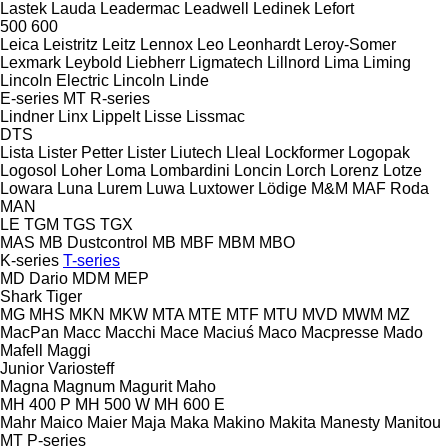
Lastek
Lauda
Leadermac
Leadwell
Ledinek
Lefort
500
600
Leica
Leistritz
Leitz
Lennox
Leo
Leonhardt
Leroy-Somer
Lexmark
Leybold
Liebherr
Ligmatech
Lillnord
Lima
Liming
Lincoln Electric
Lincoln
Linde
E-series
MT
R-series
Lindner
Linx
Lippelt
Lisse
Lissmac
DTS
Lista
Lister Petter
Lister
Liutech
Lleal
Lockformer
Logopak
Logosol
Loher
Loma
Lombardini
Loncin
Lorch
Lorenz
Lotze
Lowara
Luna
Lurem
Luwa
Luxtower
Lödige
M&M
MAF Roda
MAN
LE
TGM
TGS
TGX
MAS
MB Dustcontrol
MB
MBF
MBM
MBO
K-series
T-series
MD Dario
MDM
MEP
Shark
Tiger
MG
MHS
MKN
MKW
MTA
MTE
MTF
MTU
MVD
MWM
MZ
MacPan
Macc
Macchi
Mace
Maciuś
Maco
Macpresse
Mado
Mafell
Maggi
Junior
Variosteff
Magna
Magnum
Magurit
Maho
MH 400 P
MH 500 W
MH 600 E
Mahr
Maico
Maier
Maja
Maka
Makino
Makita
Manesty
Manitou
MT
P-series