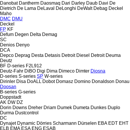
Danobat
Dantherm
Daosmaq
Dari
Darley
Daub
Davi
De
Dietrich
De Lama
DeLaval
DeLonghi
DeWalt
Debag
Deckel
Maho
DMC
DMU
Deckel
FP
KF
Defum
Degen
Delta
Demag
SC
Denios
Denyo
DCA
Depco
Deprag
Desta
Detasis
Detroit Diesel
Detroit
Deuma
Deutz
BF
D-series
F2L912
Deutz-Fahr
DiBO
Digi
Dima
Dimeco
Dimter
Diosna
D-series
S-series
SP
W-series
Dirinler
Disa
DoALL
Dobot
Domasz
Domino
Donaldson
Donau
Doosan
B-series
G-series
Doppstadt
AK
DW
DZ
Dorin
Downs
Dreher
Driam
Dumek
Dumeta
Dunkes
Duplo
Durma
Dustcontrol
DC
Dynajet
Dynamic
Dörries Scharmann
Dürselen
EBA
EDT
EHT
ELB
EMA
ESA ENG
ESAB