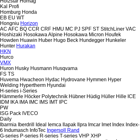
Holzstar
Homag
Kal
Profi
Homburg
Honda
EB
EU
WT
Hongniu
Horizon
AC
AFC
BQ
CCR
CRF
HMU
MC
PJ
SPF
ST
StitchLiner
VAC
Hoshizaki
Hosokawa Alpine
Hosokawa Micron
Houfek
Howden
Huawin
Huber
Hugo Beck
Hundegger
Hunkeler
Hunter
Hurakan
HKN
Hurco
VMX
Huron
Husky
Husmann
Husqvarna
FS
TS
Huvema
Hwacheon
Hydac
Hydrovane
Hymmen
Hyper
Welding
Hypertherm
Hyundai
H-series
i-Series
Hämmerle
Höcker Polytechnik
Hübner
Hüdig
Hüller Hille
ICE
IDM
IKA
IMA
IMC
IMS
IMT
IPC
PW
ISG Pack
IVECO
Daily
Ibarmia
Iberdrill
Ideal
Iemca
Ilapak
Ilpra
Imcar
Imet
Index
Index-
6
Indumasch
InfoTec
Ingersoll Rand
G-series
P-series
R-series
T-series
VHP
XHP