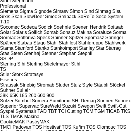
Sidel
Siegmund
Professional
Siemens
Sigma
Signode
Simasv
Simon
Sind
Sinmag
Sisu
Sixis
Skan
SlowBeer
Smec
Smipack
SoRoTo
Soco System
T-10
Socomec
Sodeca
Sodick
Soehnle
Soenen Hendrik
Soitaab
Solar
Solaris
Sollich
Somab
Sonsuz Makina
Soraluce
Sorma
Sormac
Sottoriva
Speck
Spinner
Spitzer
Spomasz
Springer
Spänex
Stabau
Stago
Stahl
Stahlfest
Stahlgruppe
Stahlwerk
Stama
Stamford
Stanko
Stankoimport
Stanley
Star
Starrag
Stas
Steen
Stenhøj
Stenner
Stephan
Stephill
SSDP
Sterling Sihi
Sterling
Stiefelmayer
Stihl
TS
Stiler
Stork
Stratasys
F-series
Strausak
Striebig
Stromab
Studer
Stulz
Style
Stäubli
Stöckel
Suhner
Sullair
38K
65K
185
260
600
900
Sulzer
Sumbel
Sumera
Sumitomo SHI Demag
Sunnen
Sunnex
Superior
Supervac
SureWeld
Suzuki
Swegon
Swift
Swift-Cut
Syspal
Systemair
TAD
TBT
TCI Cutting
TCM
TGM
TICAB
TKS
TLS
TMAK Makina
CookieMAK
PastryMAK
TMCI Padovan
TOS Hostivař
TOS Kuřim
TOS Olomouc
TOS