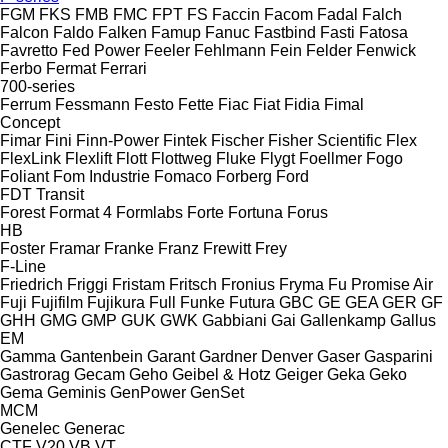
FGM
FKS
FMB
FMC
FPT
FS
Faccin
Facom
Fadal
Falch
Falcon
Faldo
Falken
Famup
Fanuc
Fastbind
Fasti
Fatosa
Favretto
Fed Power
Feeler
Fehlmann
Fein
Felder
Fenwick
Ferbo
Fermat
Ferrari
700-series
Ferrum
Fessmann
Festo
Fette
Fiac
Fiat
Fidia
Fimal
Concept
Fimar
Fini
Finn-Power
Fintek
Fischer
Fisher Scientific
Flex
FlexLink
Flexlift
Flott
Flottweg
Fluke
Flygt
Foellmer
Fogo
Foliant
Fom Industrie
Fomaco
Forberg
Ford
FDT
Transit
Forest
Format 4
Formlabs
Forte
Fortuna
Forus
HB
Foster
Framar
Franke
Franz
Frewitt
Frey
F-Line
Friedrich
Friggi
Fristam
Fritsch
Fronius
Fryma
Fu Promise Air
Fuji
Fujifilm
Fujikura
Full
Funke
Futura
GBC
GE
GEA
GER
GF
GHH
GMG
GMP
GUK
GWK
Gabbiani
Gai
Gallenkamp
Gallus
EM
Gamma
Gantenbein
Garant
Gardner Denver
Gaser
Gasparini
Gastrorag
Gecam
Geho
Geibel & Hotz
Geiger
Geka
Geko
Gema
Geminis
GenPower
GenSet
MCM
Genelec
Generac
CTF
V20
VB
VT