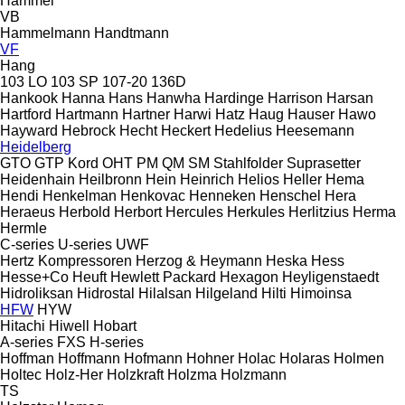
Hammel
VB
Hammelmann
Handtmann
VF
Hang
103 LO
103 SP
107-20
136D
Hankook
Hanna
Hans
Hanwha
Hardinge
Harrison
Harsan
Hartford
Hartmann
Hartner
Harwi
Hatz
Haug
Hauser
Hawo
Hayward
Hebrock
Hecht
Heckert
Hedelius
Heesemann
Heidelberg
GTO
GTP
Kord
OHT
PM
QM
SM
Stahlfolder
Suprasetter
Heidenhain
Heilbronn
Hein
Heinrich
Helios
Heller
Hema
Hendi
Henkelman
Henkovac
Henneken
Henschel
Hera
Heraeus
Herbold
Herbort
Hercules
Herkules
Herlitzius
Herma
Hermle
C-series
U-series
UWF
Hertz Kompressoren
Herzog & Heymann
Heska
Hess
Hesse+Co
Heuft
Hewlett Packard
Hexagon
Heyligenstaedt
Hidroliksan
Hidrostal
Hilalsan
Hilgeland
Hilti
Himoinsa
HFW
HYW
Hitachi
Hiwell
Hobart
A-series
FXS
H-series
Hoffman
Hoffmann
Hofmann
Hohner
Holac
Holaras
Holmen
Holtec
Holz-Her
Holzkraft
Holzma
Holzmann
TS