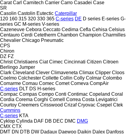
Carat
Carl
Carnitech
Carrier
Carro
Casadei
Case
SR
Casolin
Castolin Eutectic
Caterpillar
120
160
315
320
330
365
C-series
DE
D series
E-series
G-
series
GC
M-series
V-series
Cazeneuve
Cebora
Ceccato
Cedima
Cefla
Cehisa
Celsius
Centauro
Cerdi
Cetetherm
Chambon
Champion
Charmilles
Chevalier
Chicago Pneumatic
CPS
Chiron
DZ
FZ
Christ
Christiaens
Ciat
Cimec
Cincinnati
Citizen
Citroen
Berlingo
Jumper
Clark
Cleveland
Clever
Climaveneta
Climax
Clipper
Cloos
Coelmo
Colchester
Collette
Collin
Colly
Colmar
Colombo
Comarme
Comau
Comec
Comet
Comeva
CompAir
C-series
DLT
DS
H-series
Compac
Compas
Compo
Conti
Contimac
Copeland
Coral
Cordia
Corema
Corghi
Cornell
Correa
Costa Levigatrici
Courtoy
Creemers
Crisswood
Crizaf
Cryovac
Csepel
Ctek
Cummins
C-series
KTA
Cyklop
Cylinda
DAF
DB
DEC
DMC
DMG
CMX
CTX
DMT
DN
DTB
DW
Dadaux
Daewoo
Daikin
Dalex
Danfoss