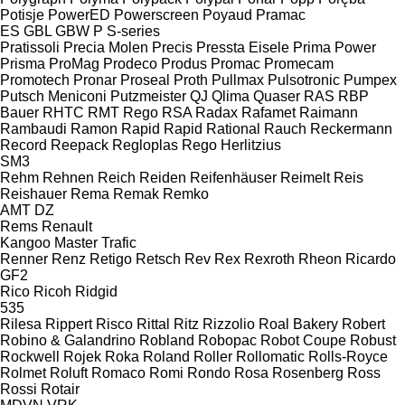
Potisje
PowerED
Powerscreen
Poyaud
Pramac
ES
GBL
GBW
P
S-series
Pratissoli
Precia Molen
Precis
Pressta Eisele
Prima Power
Prisma
ProMag
Prodeco
Produs
Promac
Promecam
Promotech
Pronar
Proseal
Proth
Pullmax
Pulsotronic
Pumpex
Putsch Meniconi
Putzmeister
QJ
Qlima
Quaser
RAS
RBP
Bauer
RHTC
RMT Rego
RSA
Radax
Rafamet
Raimann
Rambaudi
Ramon
Rapid
Rapid
Rational
Rauch
Reckermann
Record
Reepack
Regloplas
Rego Herlitzius
SM3
Rehm
Rehnen
Reich
Reiden
Reifenhäuser
Reimelt
Reis
Reishauer
Rema
Remak
Remko
AMT
DZ
Rems
Renault
Kangoo
Master
Trafic
Renner
Renz
Retigo
Retsch
Rev
Rex
Rexroth
Rheon
Ricardo
GF2
Rico
Ricoh
Ridgid
535
Rilesa
Rippert
Risco
Rittal
Ritz
Rizzolio
Roal Bakery
Robert
Robino & Galandrino
Robland
Robopac
Robot Coupe
Robust
Rockwell
Rojek
Roka
Roland
Roller
Rollomatic
Rolls-Royce
Rolmet
Roluft
Romaco
Romi
Rondo
Rosa
Rosenberg
Ross
Rossi
Rotair