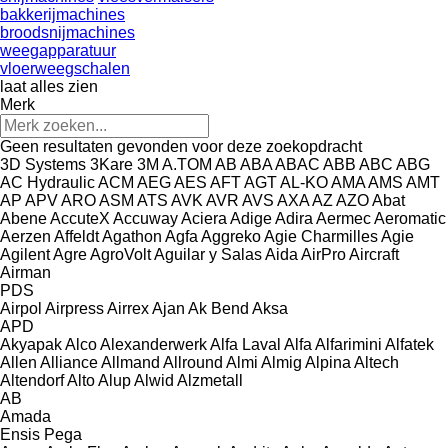
bakkerijmachines
broodsnijmachines
weegapparatuur
vloerweegschalen
laat alles zien
Merk
Geen resultaten gevonden voor deze zoekopdracht
3D Systems
3Kare
3M
A.TOM
AB
ABA
ABAC
ABB
ABC
ABG
AC Hydraulic
ACM
AEG
AES
AFT
AGT
AL-KO
AMA
AMS
AMT
AP
APV
ARO
ASM
ATS
AVK
AVR
AVS
AXA
AZ
AZO
Abat
Abene
AccuteX
Accuway
Aciera
Adige
Adira
Aermec
Aeromatic
Aerzen
Affeldt
Agathon
Agfa
Aggreko
Agie Charmilles
Agie
Agilent
Agre
AgroVolt
Aguilar y Salas
Aida
AirPro
Aircraft
Airman
PDS
Airpol
Airpress
Airrex
Ajan
Ak Bend
Aksa
APD
Akyapak
Alco
Alexanderwerk
Alfa Laval
Alfa
Alfarimini
Alfatek
Allen
Alliance
Allmand
Allround
Almi
Almig
Alpina
Altech
Altendorf
Alto
Alup
Alwid
Alzmetall
AB
Amada
Ensis
Pega