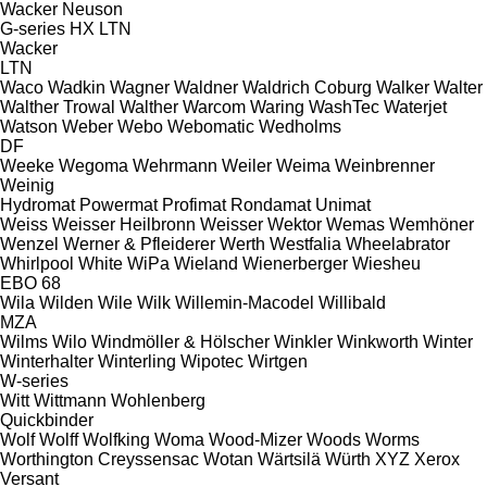
Wacker Neuson
G-series
HX
LTN
Wacker
LTN
Waco
Wadkin
Wagner
Waldner
Waldrich Coburg
Walker
Walter
Walther Trowal
Walther
Warcom
Waring
WashTec
Waterjet
Watson
Weber
Webo
Webomatic
Wedholms
DF
Weeke
Wegoma
Wehrmann
Weiler
Weima
Weinbrenner
Weinig
Hydromat
Powermat
Profimat
Rondamat
Unimat
Weiss
Weisser Heilbronn
Weisser
Wektor
Wemas
Wemhöner
Wenzel
Werner & Pfleiderer
Werth
Westfalia
Wheelabrator
Whirlpool
White
WiPa
Wieland
Wienerberger
Wiesheu
EBO 68
Wila
Wilden
Wile
Wilk
Willemin-Macodel
Willibald
MZA
Wilms
Wilo
Windmöller & Hölscher
Winkler
Winkworth
Winter
Winterhalter
Winterling
Wipotec
Wirtgen
W-series
Witt
Wittmann
Wohlenberg
Quickbinder
Wolf
Wolff
Wolfking
Woma
Wood-Mizer
Woods
Worms
Worthington Creyssensac
Wotan
Wärtsilä
Würth
XYZ
Xerox
Versant