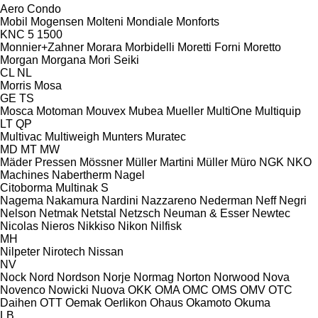
Aero
Condo
Mobil
Mogensen
Molteni
Mondiale
Monforts
KNC 5 1500
Monnier+Zahner
Morara
Morbidelli
Moretti Forni
Moretto
Morgan
Morgana
Mori Seiki
CL
NL
Morris
Mosa
GE
TS
Mosca
Motoman
Mouvex
Mubea
Mueller
MultiOne
Multiquip
LT
QP
Multivac
Multiweigh
Munters
Muratec
MD
MT
MW
Mäder Pressen
Mössner
Müller Martini
Müller
Müro
NGK
NKO
Machines
Nabertherm
Nagel
Citoborma
Multinak S
Nagema
Nakamura
Nardini
Nazzareno
Nederman
Neff
Negri
Nelson
Netmak
Netstal
Netzsch
Neuman & Esser
Newtec
Nicolas
Nieros
Nikkiso
Nikon
Nilfisk
MH
Nilpeter
Nirotech
Nissan
NV
Nock
Nord
Nordson
Norje
Normag
Norton
Norwood
Nova
Novenco
Nowicki
Nuova
OKK
OMA
OMC
OMS
OMV
OTC
Daihen
OTT
Oemak
Oerlikon
Ohaus
Okamoto
Okuma
LB