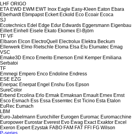
LHF
ORIGO
ETA
EWD
EWM
EWT Inox
Eagle
Easy-Kleen
Eaton
Ebara
Eberhardt
Ebmpapst
Eckert
Eckold
Eco
Ecoair
Ecoca
SJ
Ecotechnics
Edel
Edge
Edur
Edwards
Eggersmann
Eigenbau
Eillert
Einhell
Eisele
Ekato
Ekomex
El-Björn
TF
VF
Elbaron
Elcon
ElectroQuell
Electrolux
Elektra Beckum
Ellerwerk
Elmo Rietschle
Eloma
Elsa
Elu
Elumatec
Emag
VSC
Emake3D
Emco
Emerito
Emerson
Emil Kemper
Emiliana
Serbatoi
TF
Emmegi
Empero
Enco
Endoline
Endress
ESE
EZG
Enerpac
Enerpat
Engel
Enshu
Eos
Epson
SureColor
Erbend
Ercolina
Erlo
Ermak
Ermaksan
Ernault
Ernex
Ernst
Esco
Esmach
Ess
Essa
Essemtec
Est Ticino
Esta
Etalon
EuRec
Eumach
LBM
Euro-Jabelmann
Eurochiller
Eurogen
Euromac
Euromacchine
Europower
Eurostar
Everest
Evo
Ewag
Exact
Exaktor
Excel
Exeron
Expert
Ezystak
FABO
FAM
FAT
FFI
FG Wilson
P-series