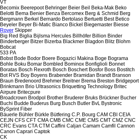
VT
Becomix
Beerepoot
Behringer
Beier
Beil
Beka-Mak
Beko
Belotti
Bema
Benier
Benza
Bercomex
Berg & Schmid
Berg
Bergmann
Berkel
Bernardo
Bertolaso
Bertuetti
Best
Betico
Beyeler
Beyer
Bi-Matic
Bianco
Bickel
Biegemaster
Biesse
Rover
Skipper
Big Red
Biglia
Bijlsma Hercules
Billhöfer
Billion
Binder
Binderberger
Bitzer
Bizerba
Blackmer
Blagdon
Blitz
Blohm
Bobcat
533
PA
Bobst
Bode
Bodor
Boere
Bogazici Makina
Boge
Bograma
Bohle
Boku
Bomar
Bombled
Bominox
Bonfiglioli
Bonnet
Boratas
Bosch Rexroth
Bosch
Boschert
Bosfor
Boss
Bostitch
Bot RVS
Boy
Boyens
Brabender
Bramidan
Brandt
Branson
Braun
Bredenoord
Brehmer
Breitner
Brema
Breston
Bridgeport
Brinkmann
Brio Ultrasonics
Briquetting Technology
Britec
Airpure
Britecpure
Broadcrown
Brodpol
Brother
Bruderer
Bruks
Brückner
Bucher
Buchi
Budde
Buderus
Burg
Busch
Butler
BvL
Bystronic
BySprint Fiber
Bäuerle
Bühler
Bürkle
Bütfering
C.P. Bourg
CAM
CBI
CEIA
CEJN
CFS
CFT
CMA
CMB
CMC
CME
CMS
CMT
CMZ
CNC
CRC Evans
CTA
CTM
Caffini
Caljan
Camam
Camfil
Cannon
Canon
Caprari
Captok
CK