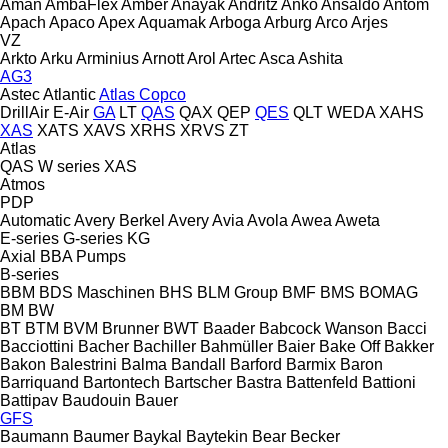
Aman
AmbaFlex
Amber
Anayak
Andritz
Anko
Ansaldo
Antom
Apach
Apaco
Apex
Aquamak
Arboga
Arburg
Arco
Arjes
VZ
Arkto
Arku
Arminius
Arnott
Arol
Artec
Asca
Ashita
AG3
Astec
Atlantic
Atlas Copco
DrillAir
E-Air
GA
LT
QAS
QAX
QEP
QES
QLT
WEDA
XAHS
XAS
XATS
XAVS
XRHS
XRVS
ZT
Atlas
QAS
W series
XAS
Atmos
PDP
Automatic
Avery Berkel
Avery
Avia
Avola
Awea
Aweta
E-series
G-series
KG
Axial
BBA Pumps
B-series
BBM
BDS Maschinen
BHS
BLM Group
BMF
BMS
BOMAG
BM
BW
BT
BTM
BVM Brunner
BWT
Baader
Babcock Wanson
Bacci
Bacciottini
Bacher
Bachiller
Bahmüller
Baier
Bake Off
Bakker
Bakon
Balestrini
Balma
Bandall
Barford
Barmix
Baron
Barriquand
Bartontech
Bartscher
Bastra
Battenfeld
Battioni
Battipav
Baudouin
Bauer
GFS
Baumann
Baumer
Baykal
Baytekin
Bear
Becker