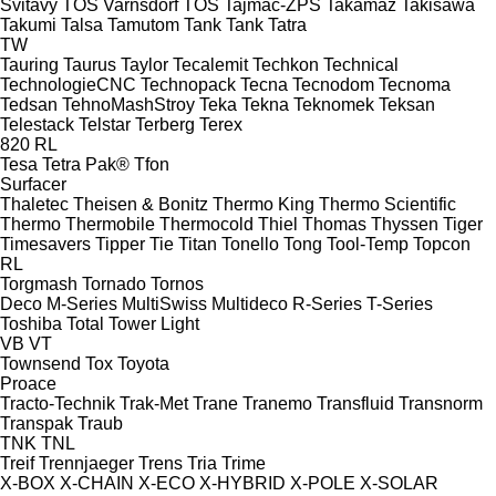
Svitavy
TOS Varnsdorf
TOS
Tajmac-ZPS
Takamaz
Takisawa
Takumi
Talsa
Tamutom
Tank
Tank
Tatra
TW
Tauring
Taurus
Taylor
Tecalemit
Techkon
Technical
TechnologieCNC
Technopack
Tecna
Tecnodom
Tecnoma
Tedsan
TehnoMashStroy
Teka
Tekna
Teknomek
Teksan
Telestack
Telstar
Terberg
Terex
820
RL
Tesa
Tetra Pak®
Tfon
Surfacer
Thaletec
Theisen & Bonitz
Thermo King
Thermo Scientific
Thermo
Thermobile
Thermocold
Thiel
Thomas
Thyssen
Tiger
Timesavers
Tipper Tie
Titan
Tonello
Tong
Tool-Temp
Topcon
RL
Torgmash
Tornado
Tornos
Deco
M-Series
MultiSwiss
Multideco
R-Series
T-Series
Toshiba
Total
Tower Light
VB
VT
Townsend
Tox
Toyota
Proace
Tracto-Technik
Trak-Met
Trane
Tranemo
Transfluid
Transnorm
Transpak
Traub
TNK
TNL
Treif
Trennjaeger
Trens
Tria
Trime
X-BOX
X-CHAIN
X-ECO
X-HYBRID
X-POLE
X-SOLAR