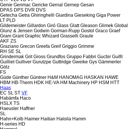
Genie
Genmac
Gericke
Gernal
Gernep
Gesan
DPAS
DPS
DVR
DVS
Getecha
Getra
Ghiringhelli
Giardina
Gieseking
Giga Power
LT
PLD
Gildemeister
Gillardon
Giró
Glass
Glatt
Gleason
Glimek
Global
Glunz & Jensen
Godwin
Gorman-Rupp
Gostol
Graco
Graef
Gram
Grant
Graphic Whizard
Grasselli
Graule
AKF
ZS
Graziano
Grecon
Greefa
Greif
Griggio
Grimme
RH
SE
SL
Grindermak
Grit
Gross
Grundfos
Gruppo Fabbri
Gucbir
Guifil
Guilliet
Gulliver
Gurutzpe
Guttridge
Gweike
Gys
Gämmerler
Gölz
FS
Güde
Günther
Güntner
H&M
HANOMAG
HASKAN
HAWE
HBM
HB‑Therm
HDK
HE-VA
HM Machinery
HP
HSM
HTT
Haas
EC
SL
ST
VF
Habämfa
Haco
HSLX
TS
Haeusler
Haffner
SL
Hahn+Kolb
Haimer
Haitian
Haloila
Hamm
H-series
HD