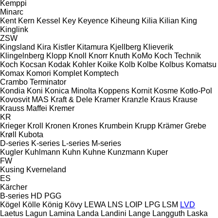
Kemppi
Minarc
Kent
Kern
Kessel
Key
Keyence
Kiheung
Kilia
Kilian
King
Kinglink
ZSW
Kingsland
Kira
Kistler
Kitamura
Kjellberg
Klieverik
Klingelnberg
Klopp
Knoll
Knorr
Knuth
KoMo
Koch Technik
Koch
Kocsan
Kodak
Kohler
Koike
Kolb
Kolbe
Kolbus
Komatsu
Komax
Komori
Komplet
Komptech
Crambo
Terminator
Kondia
Koni
Konica Minolta
Koppens
Kornit
Kosme
Kotło-Pol
Kovosvit MAS
Kraft & Dele
Kramer
Kranzle
Kraus
Krause
Krauss Maffei
Kremer
KR
Krieger
Kroll
Kronen
Krones
Krumbein
Krupp
Krämer Grebe
Krøll
Kubota
D-series
K-series
L-series
M-series
Kugler
Kuhlmann
Kuhn
Kuhne
Kunzmann
Kuper
FW
Kusing
Kverneland
ES
Kärcher
B-series
HD
PGG
Kögel
Kölle
König
Kövy
LEWA
LNS
LOIP
LPG
LSM
LVD
Laetus
Lagun
Lamina
Landa
Landini
Lange
Langguth
Laska