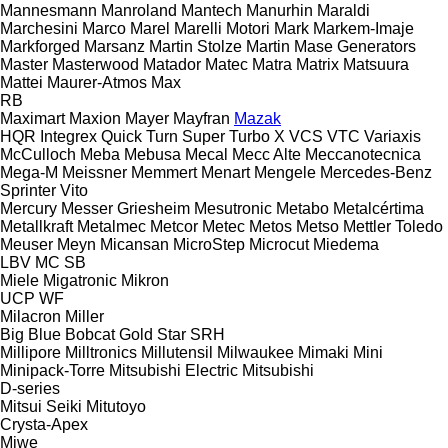
Mannesmann
Manroland
Mantech
Manurhin
Maraldi
Marchesini
Marco
Marel
Marelli Motori
Mark
Markem-Imaje
Markforged
Marsanz
Martin Stolze
Martin
Mase Generators
Master
Masterwood
Matador
Matec
Matra
Matrix
Matsuura
Mattei
Maurer-Atmos
Max
RB
Maximart
Maxion
Mayer
Mayfran
Mazak
HQR
Integrex
Quick Turn
Super Turbo X
VCS
VTC
Variaxis
McCulloch
Meba
Mebusa
Mecal
Mecc Alte
Meccanotecnica
Mega-M
Meissner
Memmert
Menart
Mengele
Mercedes-Benz
Sprinter
Vito
Mercury
Messer Griesheim
Mesutronic
Metabo
Metalcértima
Metallkraft
Metalmec
Metcor
Metec
Metos
Metso
Mettler Toledo
Meuser
Meyn
Micansan
MicroStep
Microcut
Miedema
LBV
MC
SB
Miele
Migatronic
Mikron
UCP
WF
Milacron
Miller
Big Blue
Bobcat
Gold Star
SRH
Millipore
Milltronics
Millutensil
Milwaukee
Mimaki
Mini
Minipack-Torre
Mitsubishi Electric
Mitsubishi
D-series
Mitsui Seiki
Mitutoyo
Crysta-Apex
Miwe