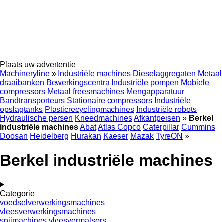
Plaats uw advertentie
Machineryline
»
Industriële machines
Dieselaggregaten
Metaal
draaibanken
Bewerkingscentra
Industriële pompen
Mobiele
compressors
Metaal freesmachines
Mengapparatuur
Bandtransporteurs
Stationaire compressors
Industriële
opslagtanks
Plasticrecyclingmachines
Industriële robots
Hydraulische persen
Kneedmachines
Afkantpersen
»
Berkel
industriële machines
Abat
Atlas Copco
Caterpillar
Cummins
Doosan
Heidelberg
Hurakan
Kaeser
Mazak
TyreON
»
Berkel industriële machines
Categorie
voedselverwerkingsmachines
vleesverwerkingsmachines
snijmachines
vleesvermalsers