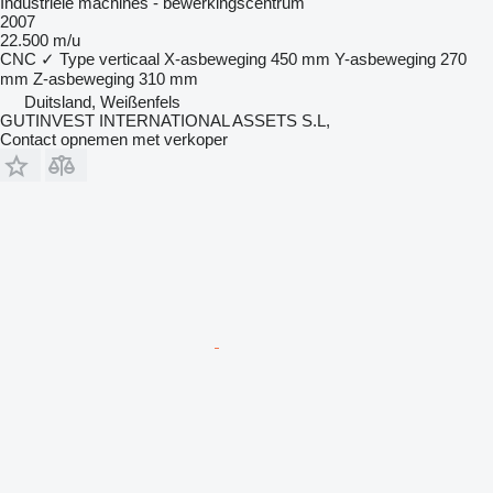
Industriële machines - bewerkingscentrum
2007
22.500 m/u
CNC
✓
Type
verticaal
X-asbeweging
450 mm
Y-asbeweging
270
mm
Z-asbeweging
310 mm
Duitsland, Weißenfels
GUTINVEST INTERNATIONAL ASSETS S.L,
Contact opnemen met verkoper