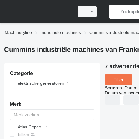
Machineryline
Industriële machines
Cummins industriële mac
Cummins industriële machines van Frankr
7 advertenti
Categorie
Filter
elektrische generatoren
Sorteren
:
Datum 
dieselaggregaten
Datum van invoe
andere generatoren
Merk
Atlas Copco
VZ
Billion
GA
GFS