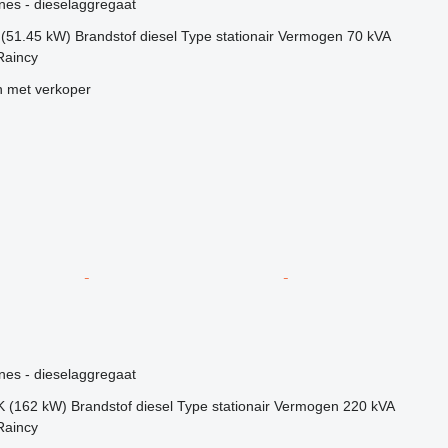
nes - dieselaggregaat
 (51.45 kW)
Brandstof
diesel
Type
stationair
Vermogen
70 kVA
Raincy
 met verkoper
g
nes - dieselaggregaat
K (162 kW)
Brandstof
diesel
Type
stationair
Vermogen
220 kVA
Raincy