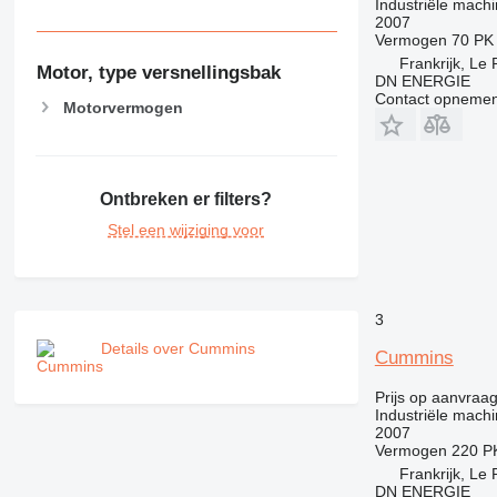
Industriële machi
2007
Vermogen
70 PK
Frankrijk, Le 
Motor, type versnellingsbak
DN ENERGIE
Contact opnemen
Motorvermogen
Ontbreken er filters?
Stel een wijziging voor
3
Details over Cummins
Cummins
Prijs op aanvraa
Industriële machi
2007
Vermogen
220 P
Frankrijk, Le 
DN ENERGIE