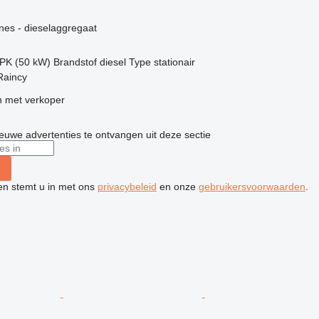
g
nes - dieselaggregaat
 PK (50 kW)
Brandstof
diesel
Type
stationair
Raincy
 met verkoper
nieuwe advertenties te ontvangen uit deze sectie
ken stemt u in met ons
privacybeleid
en onze
gebruikersvoorwaarden
.