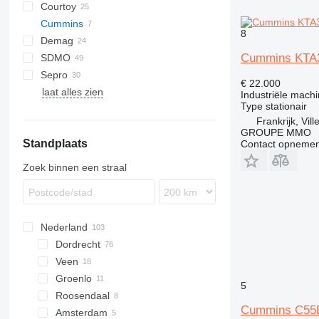
Courtoy
QAS
G-series
FZ
C-series
Cummins
QES
H-series
8
Demag
XAHS
C-series
DMU
Cummins KTA
SDMO
XAS
KTA
G-series
P-series
SM
AFC
VMX
TS
AS
B-series
LE
K-series
HQR
Big Blue
ES
C55
Sepro
XATS
BQ
M-series
HD
T-series
Integrex
J-series
KTA38
€ 22.000
laat alles zien
XAVS
ST
VTC
MS
KTA50
Industriële machi
Type
stationair
StitchLiner
Variaxis
R-series
Frankrijk, Vill
V-series
GROUPE MMO
Standplaats
Contact opnemen
Zoek binnen een straal
Nederland
Dordrecht
Veen
Groenlo
5
Roosendaal
Cummins C55
Amsterdam