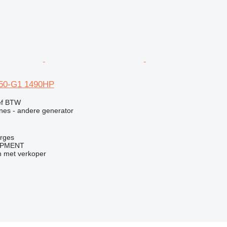
50-G1 1490HP
ef BTW
ines - andere generator
urges
IPMENT
 met verkoper