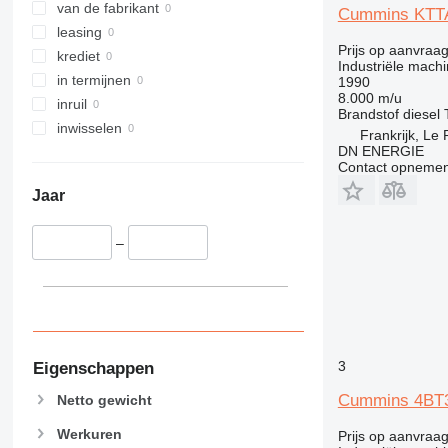
van de fabrikant
Cummins KTT
leasing
Prijs op aanvraa
krediet
Industriële machi
in termijnen
1990
8.000 m/u
inruil
Brandstof
diesel
inwisselen
Frankrijk, Le 
DN ENERGIE
Contact opnemen
Jaar
–
3
Eigenschappen
Cummins 4BT
Netto gewicht
Werkuren
Prijs op aanvraa