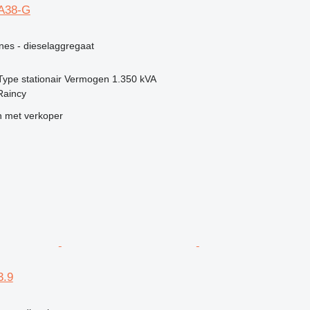
A38-G
g
nes - dieselaggregaat
Type
stationair
Vermogen
1.350 kVA
Raincy
 met verkoper
3.9
g