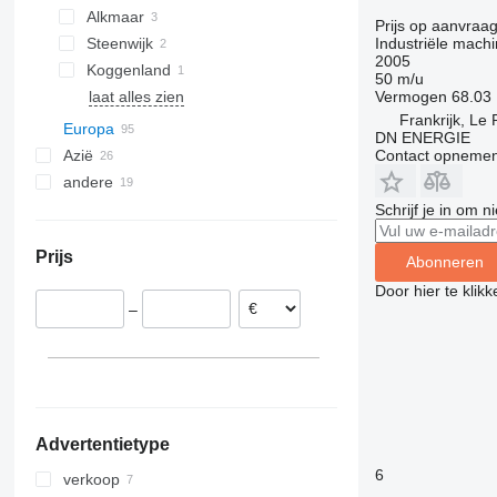
Alkmaar
Prijs op aanvraa
Industriële machi
Steenwijk
2005
Koggenland
50 m/u
Vermogen
68.03
laat alles zien
Frankrijk, Le 
Europa
DN ENERGIE
Contact opnemen
Azië
Duitsland
andere
Roemenië
China
België
India
Chili
Schrijf je in om 
Frankrijk
Turkije
Oekraïne
Prijs
Le Raincy
Polen
Brazilië
Abonneren
Villeparisis
Litouwen
Door hier te klik
–
Bourges
Portugal
Italië
laat alles zien
Advertentietype
6
verkoop