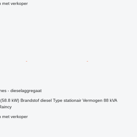
 met verkoper
g
nes - dieselaggregaat
 (58.8 kW)
Brandstof
diesel
Type
stationair
Vermogen
88 kVA
Raincy
 met verkoper