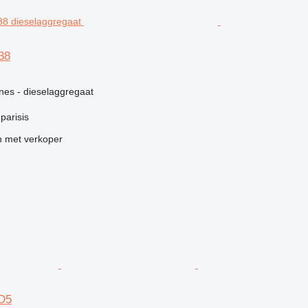
38
nes - dieselaggregaat
eparisis
 met verkoper
D5