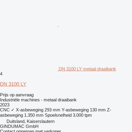
DN 3100 LY metaal draaibank
4
DN 3100 LY
Prijs op aanvraag
Industriële machines - metaal draaibank
2023
CNC
✓
X-asbeweging
293 mm
Y-asbeweging
130 mm
Z-
asbeweging
1.350 mm
Spoelsnelheid
3.000 tpm
Duitsland, Kaiserslautern
GINDUMAC GmbH
Contact opnemen met verkoper