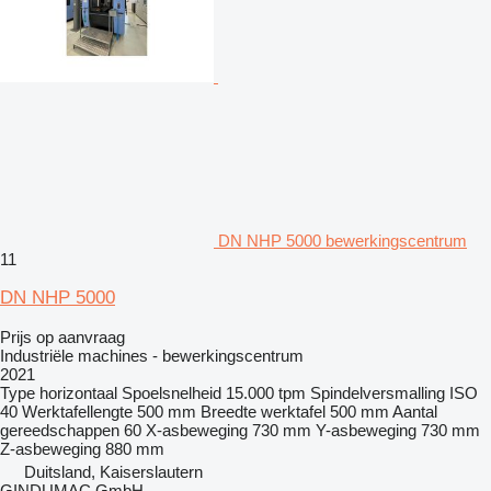
DN NHP 5000 bewerkingscentrum
11
DN NHP 5000
Prijs op aanvraag
Industriële machines - bewerkingscentrum
2021
Type
horizontaal
Spoelsnelheid
15.000 tpm
Spindelversmalling
ISO
40
Werktafellengte
500 mm
Breedte werktafel
500 mm
Aantal
gereedschappen
60
X-asbeweging
730 mm
Y-asbeweging
730 mm
Z-asbeweging
880 mm
Duitsland, Kaiserslautern
GINDUMAC GmbH