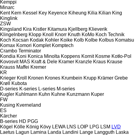
Kemppi
Minarc
Kent
Kern
Kessel
Key
Keyence
Kiheung
Kilia
Kilian
King
Kinglink
ZSW
Kingsland
Kira
Kistler
Kitamura
Kjellberg
Klieverik
Klingelnberg
Klopp
Knoll
Knorr
Knuth
KoMo
Koch Technik
Koch
Kocsan
Kodak
Kohler
Koike
Kolb
Kolbe
Kolbus
Komatsu
Komax
Komori
Komplet
Komptech
Crambo
Terminator
Kondia
Koni
Konica Minolta
Koppens
Kornit
Kosme
Kotło-Pol
Kovosvit MAS
Kraft & Dele
Kramer
Kranzle
Kraus
Krause
Krauss Maffei
Kremer
KR
Krieger
Kroll
Kronen
Krones
Krumbein
Krupp
Krämer Grebe
Krøll
Kubota
D-series
K-series
L-series
M-series
Kugler
Kuhlmann
Kuhn
Kuhne
Kunzmann
Kuper
FW
Kusing
Kverneland
ES
Kärcher
B-series
HD
PGG
Kögel
Kölle
König
Kövy
LEWA
LNS
LOIP
LPG
LSM
LVD
Laetus
Lagun
Lamina
Landa
Landini
Lange
Langguth
Laska