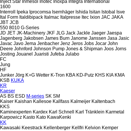
Inject Star
Inmesol
Inotec
Inoxpa
Integra
International
1600
Interroll
Ipeka
Iprocomsa
Isernhäger
Ishida
Isitan
Istobal
Isve
Ital Form
Italdibipack
Italmac
Italpresse
Itec
Ixion
JAC
JAKA
JBT
JCB
550
8010
G-Series
JD
JET
JK-Machinery
JKF
JLG
Jack
Jackle
Jaeger
Jaespa
Jagenberg
Jakobsen
James Burn
Janome
Janssen
Jasa
Jasic
Javac
Javo
Jema
Jenbacher
Jenz
Jeros
Jobs
Jocar
John
Deere
Johnford
Johnson Pump
Jones & Shipman
Joos
Jorns
Josting
Jouanel
Juaristi
Jufeba
Julabo
FC
Jung
HF
Junker
Jörg
K+G Wetter
K-Tron
KBA
KD-Putz
KHS
KIA
KMA
KSB
KUKA
KR
Kaeser
AS
BS
ESD
M-series
SK
SM
Kaiser
Kaishan
Kallesoe
Kallfass
Kalmeijer
Kaltenbach
KKS
Kaminexperten
Kardex
Karl Schnell
Karl Tränklein
Karmetal
Karpowicz
Kasto
Kato
KawaKenki
KK
Kawasaki
Keestrack
Kellenberger
Kellfri
Kelvion
Kemper