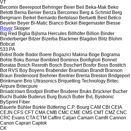
VT
Becomix
Beerepoot
Behringer
Beier
Beil
Beka-Mak
Beko
Belotti
Bema
Benier
Benza
Bercomex
Berg & Schmid
Berg
Bergmann
Berkel
Bernardo
Bertolaso
Bertuetti
Best
Betico
Beyeler
Beyer
Bi-Matic
Bianco
Bickel
Biegemaster
Biesse
Rover
Skipper
Big Red
Biglia
Bijlsma Hercules
Billhöfer
Billion
Binder
Binderberger
Bitzer
Bizerba
Blackmer
Blagdon
Blitz
Blohm
Bobcat
533
PA
Bobst
Bode
Bodor
Boere
Bogazici Makina
Boge
Bograma
Bohle
Boku
Bomar
Bombled
Bominox
Bonfiglioli
Bonnet
Boratas
Bosch Rexroth
Bosch
Boschert
Bosfor
Boss
Bostitch
Bot RVS
Boy
Boyens
Brabender
Bramidan
Brandt
Branson
Braun
Bredenoord
Brehmer
Breitner
Brema
Breston
Bridgeport
Brinkmann
Brio Ultrasonics
Briquetting Technology
Britec
Airpure
Britecpure
Broadcrown
Brodpol
Brother
Bruderer
Bruks
Brückner
Bucher
Buchi
Budde
Buderus
Burg
Busch
Butler
BvL
Bystronic
BySprint Fiber
Bäuerle
Bühler
Bürkle
Bütfering
C.P. Bourg
CAM
CBI
CEIA
CEJN
CFS
CFT
CMA
CMB
CMC
CME
CMS
CMT
CMZ
CNC
CRC Evans
CTA
CTM
Caffini
Caljan
Camam
Camfil
Cannon
Canon
Caprari
Captok
CK