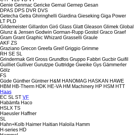
Genie
Genmac
Gericke
Gernal
Gernep
Gesan
DPAS
DPS
DVR
DVS
Getecha
Getra
Ghiringhelli
Giardina
Gieseking
Giga Power
LT
PLD
Gildemeister
Gillardon
Giró
Glass
Glatt
Gleason
Glimek
Global
Glunz & Jensen
Godwin
Gorman-Rupp
Gostol
Graco
Graef
Gram
Grant
Graphic Whizard
Grasselli
Graule
AKF
ZS
Graziano
Grecon
Greefa
Greif
Griggio
Grimme
RH
SE
SL
Grindermak
Grit
Gross
Grundfos
Gruppo Fabbri
Gucbir
Guifil
Guilliet
Gulliver
Gurutzpe
Guttridge
Gweike
Gys
Gämmerler
Gölz
FS
Güde
Günther
Güntner
H&M
HANOMAG
HASKAN
HAWE
HBM
HB‑Therm
HDK
HE-VA
HM Machinery
HP
HSM
HTT
Haas
EC
SL
ST
VF
Habämfa
Haco
HSLX
TS
Haeusler
Haffner
SL
Hahn+Kolb
Haimer
Haitian
Haloila
Hamm
H-series
HD