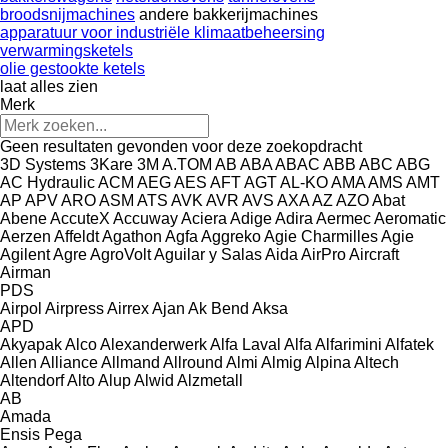
broodsnijmachines
andere bakkerijmachines
apparatuur voor industriële klimaatbeheersing
verwarmingsketels
olie gestookte ketels
laat alles zien
Merk
Geen resultaten gevonden voor deze zoekopdracht
3D Systems
3Kare
3M
A.TOM
AB
ABA
ABAC
ABB
ABC
ABG
AC Hydraulic
ACM
AEG
AES
AFT
AGT
AL-KO
AMA
AMS
AMT
AP
APV
ARO
ASM
ATS
AVK
AVR
AVS
AXA
AZ
AZO
Abat
Abene
AccuteX
Accuway
Aciera
Adige
Adira
Aermec
Aeromatic
Aerzen
Affeldt
Agathon
Agfa
Aggreko
Agie Charmilles
Agie
Agilent
Agre
AgroVolt
Aguilar y Salas
Aida
AirPro
Aircraft
Airman
PDS
Airpol
Airpress
Airrex
Ajan
Ak Bend
Aksa
APD
Akyapak
Alco
Alexanderwerk
Alfa Laval
Alfa
Alfarimini
Alfatek
Allen
Alliance
Allmand
Allround
Almi
Almig
Alpina
Altech
Altendorf
Alto
Alup
Alwid
Alzmetall
AB
Amada
Ensis
Pega