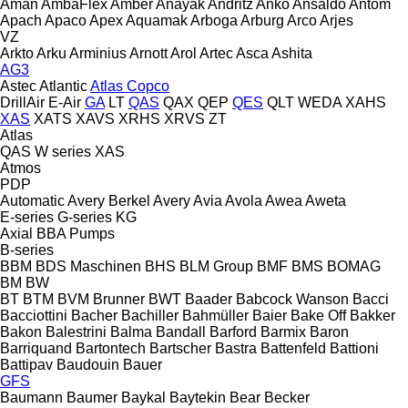
Aman
AmbaFlex
Amber
Anayak
Andritz
Anko
Ansaldo
Antom
Apach
Apaco
Apex
Aquamak
Arboga
Arburg
Arco
Arjes
VZ
Arkto
Arku
Arminius
Arnott
Arol
Artec
Asca
Ashita
AG3
Astec
Atlantic
Atlas Copco
DrillAir
E-Air
GA
LT
QAS
QAX
QEP
QES
QLT
WEDA
XAHS
XAS
XATS
XAVS
XRHS
XRVS
ZT
Atlas
QAS
W series
XAS
Atmos
PDP
Automatic
Avery Berkel
Avery
Avia
Avola
Awea
Aweta
E-series
G-series
KG
Axial
BBA Pumps
B-series
BBM
BDS Maschinen
BHS
BLM Group
BMF
BMS
BOMAG
BM
BW
BT
BTM
BVM Brunner
BWT
Baader
Babcock Wanson
Bacci
Bacciottini
Bacher
Bachiller
Bahmüller
Baier
Bake Off
Bakker
Bakon
Balestrini
Balma
Bandall
Barford
Barmix
Baron
Barriquand
Bartontech
Bartscher
Bastra
Battenfeld
Battioni
Battipav
Baudouin
Bauer
GFS
Baumann
Baumer
Baykal
Baytekin
Bear
Becker