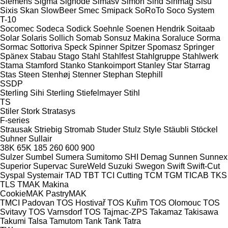
Siemens
Sigma
Signode
Simasv
Simon
Sind
Sinmag
Sisu
Sixis
Skan
SlowBeer
Smec
Smipack
SoRoTo
Soco System
T-10
Socomec
Sodeca
Sodick
Soehnle
Soenen Hendrik
Soitaab
Solar
Solaris
Sollich
Somab
Sonsuz Makina
Soraluce
Sorma
Sormac
Sottoriva
Speck
Spinner
Spitzer
Spomasz
Springer
Spänex
Stabau
Stago
Stahl
Stahlfest
Stahlgruppe
Stahlwerk
Stama
Stamford
Stanko
Stankoimport
Stanley
Star
Starrag
Stas
Steen
Stenhøj
Stenner
Stephan
Stephill
SSDP
Sterling Sihi
Sterling
Stiefelmayer
Stihl
TS
Stiler
Stork
Stratasys
F-series
Strausak
Striebig
Stromab
Studer
Stulz
Style
Stäubli
Stöckel
Suhner
Sullair
38K
65K
185
260
600
900
Sulzer
Sumbel
Sumera
Sumitomo SHI Demag
Sunnen
Sunnex
Superior
Supervac
SureWeld
Suzuki
Swegon
Swift
Swift-Cut
Syspal
Systemair
TAD
TBT
TCI Cutting
TCM
TGM
TICAB
TKS
TLS
TMAK Makina
CookieMAK
PastryMAK
TMCI Padovan
TOS Hostivař
TOS Kuřim
TOS Olomouc
TOS
Svitavy
TOS Varnsdorf
TOS
Tajmac-ZPS
Takamaz
Takisawa
Takumi
Talsa
Tamutom
Tank
Tank
Tatra