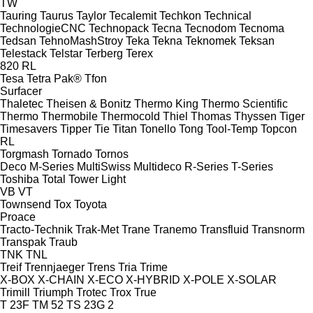
TW
Tauring
Taurus
Taylor
Tecalemit
Techkon
Technical
TechnologieCNC
Technopack
Tecna
Tecnodom
Tecnoma
Tedsan
TehnoMashStroy
Teka
Tekna
Teknomek
Teksan
Telestack
Telstar
Terberg
Terex
820
RL
Tesa
Tetra Pak®
Tfon
Surfacer
Thaletec
Theisen & Bonitz
Thermo King
Thermo Scientific
Thermo
Thermobile
Thermocold
Thiel
Thomas
Thyssen
Tiger
Timesavers
Tipper Tie
Titan
Tonello
Tong
Tool-Temp
Topcon
RL
Torgmash
Tornado
Tornos
Deco
M-Series
MultiSwiss
Multideco
R-Series
T-Series
Toshiba
Total
Tower Light
VB
VT
Townsend
Tox
Toyota
Proace
Tracto-Technik
Trak-Met
Trane
Tranemo
Transfluid
Transnorm
Transpak
Traub
TNK
TNL
Treif
Trennjaeger
Trens
Tria
Trime
X-BOX
X-CHAIN
X-ECO
X-HYBRID
X-POLE
X-SOLAR
Trimill
Triumph
Trotec
Trox
True
T 23F
TM 52
TS 23G 2