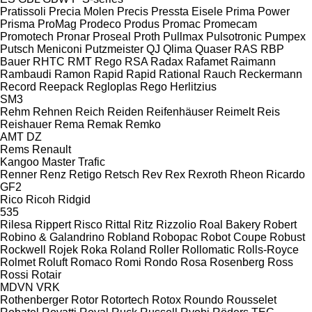
Pratissoli
Precia Molen
Precis
Pressta Eisele
Prima Power
Prisma
ProMag
Prodeco
Produs
Promac
Promecam
Promotech
Pronar
Proseal
Proth
Pullmax
Pulsotronic
Pumpex
Putsch Meniconi
Putzmeister
QJ
Qlima
Quaser
RAS
RBP
Bauer
RHTC
RMT Rego
RSA
Radax
Rafamet
Raimann
Rambaudi
Ramon
Rapid
Rapid
Rational
Rauch
Reckermann
Record
Reepack
Regloplas
Rego Herlitzius
SM3
Rehm
Rehnen
Reich
Reiden
Reifenhäuser
Reimelt
Reis
Reishauer
Rema
Remak
Remko
AMT
DZ
Rems
Renault
Kangoo
Master
Trafic
Renner
Renz
Retigo
Retsch
Rev
Rex
Rexroth
Rheon
Ricardo
GF2
Rico
Ricoh
Ridgid
535
Rilesa
Rippert
Risco
Rittal
Ritz
Rizzolio
Roal Bakery
Robert
Robino & Galandrino
Robland
Robopac
Robot Coupe
Robust
Rockwell
Rojek
Roka
Roland
Roller
Rollomatic
Rolls-Royce
Rolmet
Roluft
Romaco
Romi
Rondo
Rosa
Rosenberg
Ross
Rossi
Rotair
MDVN
VRK
Rothenberger
Rotor
Rotortech
Rotox
Roundo
Rousselet