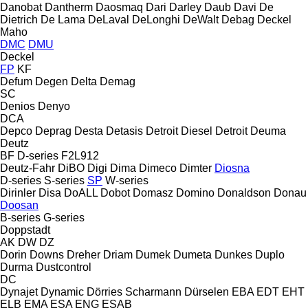
Danobat
Dantherm
Daosmaq
Dari
Darley
Daub
Davi
De
Dietrich
De Lama
DeLaval
DeLonghi
DeWalt
Debag
Deckel
Maho
DMC
DMU
Deckel
FP
KF
Defum
Degen
Delta
Demag
SC
Denios
Denyo
DCA
Depco
Deprag
Desta
Detasis
Detroit Diesel
Detroit
Deuma
Deutz
BF
D-series
F2L912
Deutz-Fahr
DiBO
Digi
Dima
Dimeco
Dimter
Diosna
D-series
S-series
SP
W-series
Dirinler
Disa
DoALL
Dobot
Domasz
Domino
Donaldson
Donau
Doosan
B-series
G-series
Doppstadt
AK
DW
DZ
Dorin
Downs
Dreher
Driam
Dumek
Dumeta
Dunkes
Duplo
Durma
Dustcontrol
DC
Dynajet
Dynamic
Dörries Scharmann
Dürselen
EBA
EDT
EHT
ELB
EMA
ESA ENG
ESAB