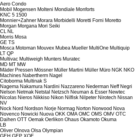
Aero
Condo
Mobil
Mogensen
Molteni
Mondiale
Monforts
KNC 5 1500
Monnier+Zahner
Morara
Morbidelli
Moretti Forni
Moretto
Morgan
Morgana
Mori Seiki
CL
NL
Morris
Mosa
GE
TS
Mosca
Motoman
Mouvex
Mubea
Mueller
MultiOne
Multiquip
LT
QP
Multivac
Multiweigh
Munters
Muratec
MD
MT
MW
Mäder Pressen
Mössner
Müller Martini
Müller
Müro
NGK
NKO
Machines
Nabertherm
Nagel
Citoborma
Multinak S
Nagema
Nakamura
Nardini
Nazzareno
Nederman
Neff
Negri
Nelson
Netmak
Netstal
Netzsch
Neuman & Esser
Newtec
Nicolas
Nieros
Nikkiso
Nikon
Nilfisk
Nilpeter
Nirotech
Nissan
NV
Nock
Nord
Nordson
Norje
Normag
Norton
Norwood
Nova
Novenco
Nowicki
Nuova
OKK
OMA
OMC
OMS
OMV
OTC
Daihen
OTT
Oemak
Oerlikon
Ohaus
Okamoto
Okuma
LB
Oliver
Olnova
Olsa
Olympian
GEH
GEP
XQE