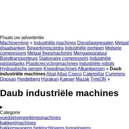
Plaats uw advertentie
Machineryline
»
Industriële machines
Dieselaggregaten
Metaal
draaibanken
Bewerkingscentra
Industriële pompen
Mobiele
compressors
Metaal freesmachines
Mengapparatuur
Bandtransporteurs
Stationaire compressors
Industriële
opslagtanks
Plasticrecyclingmachines
Industriële robots
Hydraulische persen
Kneedmachines
Afkantpersen
»
Daub
industriële machines
Abat
Atlas Copco
Caterpillar
Cummins
Doosan
Heidelberg
Hurakan
Kaeser
Mazak
TyreON
»
Daub industriële machines
Categorie
voedselverwerkingsmachines
bakkerijmachines
bakkerswagens
heteluchtovens
tunnelovens