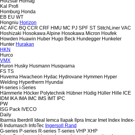
Holzstar
Homag
Kal
Profi
Homburg
Honda
EB
EU
WT
Hongniu
Horizon
AC
AFC
BQ
CCR
CRF
HMU
MC
PJ
SPF
ST
StitchLiner
VAC
Hoshizaki
Hosokawa Alpine
Hosokawa Micron
Houfek
Howden
Huawin
Huber
Hugo Beck
Hundegger
Hunkeler
Hunter
Hurakan
HKN
Hurco
VMX
Huron
Husky
Husmann
Husqvarna
FS
TS
Huvema
Hwacheon
Hydac
Hydrovane
Hymmen
Hyper
Welding
Hypertherm
Hyundai
H-series
i-Series
Hämmerle
Höcker Polytechnik
Hübner
Hüdig
Hüller Hille
ICE
IDM
IKA
IMA
IMC
IMS
IMT
IPC
PW
ISG Pack
IVECO
Daily
Ibarmia
Iberdrill
Ideal
Iemca
Ilapak
Ilpra
Imcar
Imet
Index
Index-
6
Indumasch
InfoTec
Ingersoll Rand
G-series
P-series
R-series
T-series
VHP
XHP