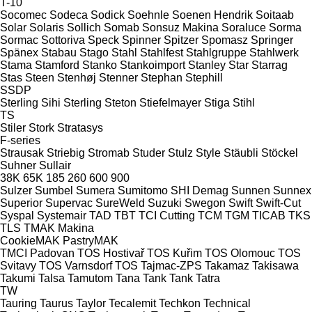
T-10
Socomec
Sodeca
Sodick
Soehnle
Soenen Hendrik
Soitaab
Solar
Solaris
Sollich
Somab
Sonsuz Makina
Soraluce
Sorma
Sormac
Sottoriva
Speck
Spinner
Spitzer
Spomasz
Springer
Spänex
Stabau
Stago
Stahl
Stahlfest
Stahlgruppe
Stahlwerk
Stama
Stamford
Stanko
Stankoimport
Stanley
Star
Starrag
Stas
Steen
Stenhøj
Stenner
Stephan
Stephill
SSDP
Sterling Sihi
Sterling
Steton
Stiefelmayer
Stiga
Stihl
TS
Stiler
Stork
Stratasys
F-series
Strausak
Striebig
Stromab
Studer
Stulz
Style
Stäubli
Stöckel
Suhner
Sullair
38K
65K
185
260
600
900
Sulzer
Sumbel
Sumera
Sumitomo SHI Demag
Sunnen
Sunnex
Superior
Supervac
SureWeld
Suzuki
Swegon
Swift
Swift-Cut
Syspal
Systemair
TAD
TBT
TCI Cutting
TCM
TGM
TICAB
TKS
TLS
TMAK Makina
CookieMAK
PastryMAK
TMCI Padovan
TOS Hostivař
TOS Kuřim
TOS Olomouc
TOS
Svitavy
TOS Varnsdorf
TOS
Tajmac-ZPS
Takamaz
Takisawa
Takumi
Talsa
Tamutom
Tana
Tank
Tank
Tatra
TW
Tauring
Taurus
Taylor
Tecalemit
Techkon
Technical