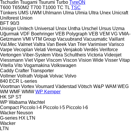
Tschudin
Tsugami
Tsurumi
Turbo
TyreON
T600
T650M2
T700
T1000
TC
TL
TSC
Tünkers
UMS
UWM
Uhlmann
Ulma
Ulmia
Ultra
Unex
Unicraft
Uniforest
Union
BFT 90/3
Unisign
Unitech
Universal
Unox
Untha
Urschel
Ursus
Uzma
Uğurmak
VDF Boehringer
VEB Polygraph
VEB
VEM
VG
VMA-
Getzmann
VMI
VTM Group
Vacuubrand
Vacuumatic
Vaillant
Val.Mec
Valmet
Valtra
Van Beek
Van Trier
Varimixer
Varisco
Varpe
Vecoplan
Velati
Vemag
Venjakob
Verdés
Veriforce
Vertongen
Viber-System
Vibra Schultheis
Victoria
Videojet
Viessmann
Viet
Viper
Viscom
Viscon
Vision Wide
Visser
Vitap
Vitella
Vito
Vogamakina
Volkswagen
Caddy
Crafter
Transporter
Vollmer
Vollrath
Volpak
Volvac
Volvo
840
ECR
L-series
Voortman
Vortex
Voumard
Väderstad
Vötsch
W&P
WAM
WEG
WM
WMF
WMW
WP Kemper
HK
SP
ST
WP
Wabama
Wachtel
Compact
Piccolo I-4
Piccolo I-5
Piccolo I-6
Wacker Neuson
G-series
HX
LTN
Wacker
LTN