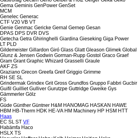
Gema
Geminis
GenPower
GenSet
MCM
Genelec
Generac
CTF
V20
VB
VT
Genie
Genmac
Gericke
Gernal
Gernep
Gesan
DPAS
DPS
DVR
DVS
Getecha
Getra
Ghiringhelli
Giardina
Gieseking
Giga Power
LT
PLD
Gildemeister
Gillardon
Giró
Glass
Glatt
Gleason
Glimek
Global
Glunz & Jensen
Godwin
Gorman-Rupp
Gostol
Graco
Graef
Gram
Grant
Graphic Whizard
Grasselli
Graule
AKF
ZS
Graziano
Grecon
Greefa
Greif
Griggio
Grimme
RH
SE
SL
Grindermak
Grindex
Grit
Gross
Grundfos
Gruppo Fabbri
Gucbir
Guifil
Guilliet
Gulliver
Gurutzpe
Guttridge
Gweike
Gys
Gämmerler
Gölz
FS
Güde
Günther
Güntner
H&M
HANOMAG
HASKAN
HAWE
HBM
HB‑Therm
HDK
HE-VA
HM Machinery
HP
HSM
HTT
Haas
EC
SL
ST
VF
Habämfa
Haco
HSLX
TS