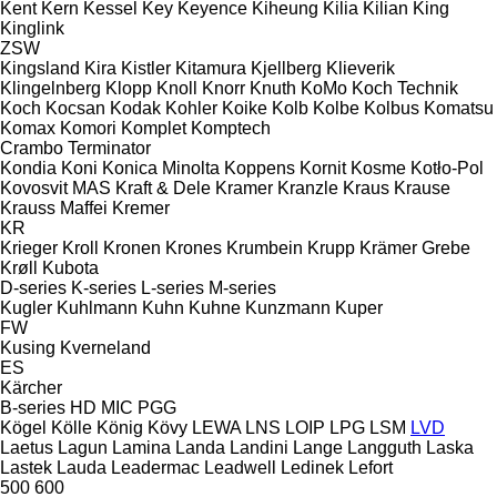
Kent
Kern
Kessel
Key
Keyence
Kiheung
Kilia
Kilian
King
Kinglink
ZSW
Kingsland
Kira
Kistler
Kitamura
Kjellberg
Klieverik
Klingelnberg
Klopp
Knoll
Knorr
Knuth
KoMo
Koch Technik
Koch
Kocsan
Kodak
Kohler
Koike
Kolb
Kolbe
Kolbus
Komatsu
Komax
Komori
Komplet
Komptech
Crambo
Terminator
Kondia
Koni
Konica Minolta
Koppens
Kornit
Kosme
Kotło-Pol
Kovosvit MAS
Kraft & Dele
Kramer
Kranzle
Kraus
Krause
Krauss Maffei
Kremer
KR
Krieger
Kroll
Kronen
Krones
Krumbein
Krupp
Krämer Grebe
Krøll
Kubota
D-series
K-series
L-series
M-series
Kugler
Kuhlmann
Kuhn
Kuhne
Kunzmann
Kuper
FW
Kusing
Kverneland
ES
Kärcher
B-series
HD
MIC
PGG
Kögel
Kölle
König
Kövy
LEWA
LNS
LOIP
LPG
LSM
LVD
Laetus
Lagun
Lamina
Landa
Landini
Lange
Langguth
Laska
Lastek
Lauda
Leadermac
Leadwell
Ledinek
Lefort
500
600