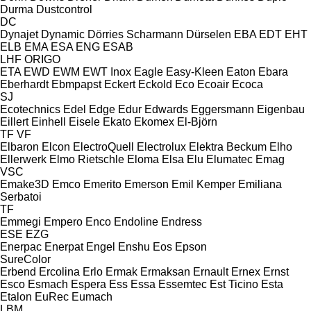
Durma
Dustcontrol
DC
Dynajet
Dynamic
Dörries Scharmann
Dürselen
EBA
EDT
EHT
ELB
EMA
ESA ENG
ESAB
LHF
ORIGO
ETA
EWD
EWM
EWT Inox
Eagle
Easy-Kleen
Eaton
Ebara
Eberhardt
Ebmpapst
Eckert
Eckold
Eco
Ecoair
Ecoca
SJ
Ecotechnics
Edel
Edge
Edur
Edwards
Eggersmann
Eigenbau
Eillert
Einhell
Eisele
Ekato
Ekomex
El-Björn
TF
VF
Elbaron
Elcon
ElectroQuell
Electrolux
Elektra Beckum
Elho
Ellerwerk
Elmo Rietschle
Eloma
Elsa
Elu
Elumatec
Emag
VSC
Emake3D
Emco
Emerito
Emerson
Emil Kemper
Emiliana
Serbatoi
TF
Emmegi
Empero
Enco
Endoline
Endress
ESE
EZG
Enerpac
Enerpat
Engel
Enshu
Eos
Epson
SureColor
Erbend
Ercolina
Erlo
Ermak
Ermaksan
Ernault
Ernex
Ernst
Esco
Esmach
Espera
Ess
Essa
Essemtec
Est Ticino
Esta
Etalon
EuRec
Eumach
LBM