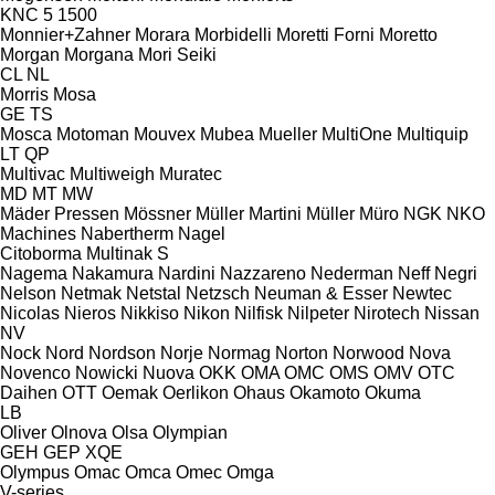
KNC 5 1500
Monnier+Zahner
Morara
Morbidelli
Moretti Forni
Moretto
Morgan
Morgana
Mori Seiki
CL
NL
Morris
Mosa
GE
TS
Mosca
Motoman
Mouvex
Mubea
Mueller
MultiOne
Multiquip
LT
QP
Multivac
Multiweigh
Muratec
MD
MT
MW
Mäder Pressen
Mössner
Müller Martini
Müller
Müro
NGK
NKO
Machines
Nabertherm
Nagel
Citoborma
Multinak S
Nagema
Nakamura
Nardini
Nazzareno
Nederman
Neff
Negri
Nelson
Netmak
Netstal
Netzsch
Neuman & Esser
Newtec
Nicolas
Nieros
Nikkiso
Nikon
Nilfisk
Nilpeter
Nirotech
Nissan
NV
Nock
Nord
Nordson
Norje
Normag
Norton
Norwood
Nova
Novenco
Nowicki
Nuova
OKK
OMA
OMC
OMS
OMV
OTC
Daihen
OTT
Oemak
Oerlikon
Ohaus
Okamoto
Okuma
LB
Oliver
Olnova
Olsa
Olympian
GEH
GEP
XQE
Olympus
Omac
Omca
Omec
Omga
V-series