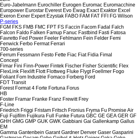
Euro-Jabelmann
Eurochiller
Eurogen
Euromac
Euromacchine
Europower
Eurostar
Everest
Evo
Ewag
Exact
Exaktor
Excel
Exeron
Exner
Expert
Ezystak
FABO
FAM
FAT
FFI
FG Wilson
P-series
FGM
FKS
FMB
FMC
FPT
FS
Faccin
Facom
Fadal
Falch
Falcon
Faldo
Falken
Famup
Fanuc
Fastbind
Fasti
Fatosa
Favretto
Fed Power
Feeler
Fehlmann
Fein
Felder
Femi
Fenwick
Ferbo
Fermat
Ferrari
700-series
Ferrum
Fessmann
Festo
Fette
Fiac
Fiat
Fidia
Fimal
Concept
Fimar
Fini
Finn-Power
Fintek
Fischer
Fisher Scientific
Flex
FlexLink
Flexlift
Flott
Flottweg
Fluke
Flygt
Foellmer
Fogo
Foliant
Fom Industrie
Fomaco
Forberg
Ford
FDT
Transit
Forest
Format 4
Forte
Fortuna
Forus
HB
Foster
Framar
Franke
Franz
Frewitt
Frey
F-Line
Friedrich
Friggi
Fristam
Fritsch
Fronius
Fryma
Fu Promise Air
Fuji
Fujifilm
Fujikura
Full
Funke
Futura
GBC
GE
GEA
GER
GF
GHH
GMG
GMP
GUK
GWK
Gabbiani
Gai
Gallenkamp
Gallus
EM
Gamma
Gantenbein
Garant
Gardner Denver
Gaser
Gasparini
Gastrorag
Gecam
Geho
Geibel & Hotz
Geiger
Geka
Geko