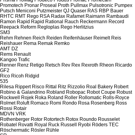
Promotech
Pronar
Proseal
Proth
Pullmax
Pulsotronic
Pumpex
Putsch Meniconi
Putzmeister
QJ
Quaser
RAS
RBP Bauer
RHTC
RMT Rego
RSA
Radax
Rafamet
Raimann
Rambaudi
Ramon
Rapid
Rapid
Rational
Rauch
Reckermann
Record
Reepack
Reform
Regloplas
Rego Herlitzius
SM3
Rehm
Rehnen
Reich
Reiden
Reifenhäuser
Reimelt
Reis
Reishauer
Rema
Remak
Remko
AMT
DZ
Rems
Renault
Kangoo
Trafic
Renner
Renz
Retigo
Retsch
Rev
Rex
Rexroth
Rheon
Ricardo
GF2
Rico
Ricoh
Ridgid
535
Rilesa
Rippert
Risco
Rittal
Ritz
Rizzolio
Roal Bakery
Robert
Robino & Galandrino
Robland
Robopac
Robot Coupe
Robust
Rockwell
Rojek
Roka
Roland
Roller
Rollomatic
Rolls-Royce
Rolmet
Roluft
Romaco
Romi
Rondo
Rosa
Rosenberg
Ross
Rossi
Rotair
MDVN
VRK
Rothenberger
Rotor
Rotortech
Rotox
Roundo
Rousselet
Robatel
Rovatti
Royal
Ruck
Russell
Ryobi
Röders TEC
Röschermatic
Rösler
Rühle