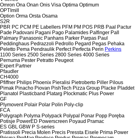
Omron
Ona
Onan
Onis Visa
Optima
Optimum
OPTImill
Option
Orma
Orsta
Osama
S2R
PBR
PC
PCM
PE Labellers
PFM
PM
POS
PRB
Paal
Pactur
Pade
Padovani
Pagani
Pago
Palamides
Palfinger
Pall
Palmary
Panasonic
Panhans
Parker
Parpas
Paul
Peddinghaus
Pedrazzoli
Pedrollo
Pegard
Pegas
Pehaka
Peletto
Pema
Pendraulik
Perfect
Perfecta
Perin
Perkins
1100 Series
2500 Series
2800 Series
4000 Series
Pernuma
Pester
Petratto
Peugeot
Expert
Partner
Pfaudler
CH4000
Pfiffner
Philips
Phoenix
Pieralisi
Pietroberto
Piller
Pilous
Pimak
Pinacho
Piovan
PishTech
Pizza Group
Placke
Pladdet
Planatol
Plasticband
Platarg
Plockmatic
Plus Power
GF
Plymovent
Polair
Polar
Polin
Poly-clip
FCA
Polygraph
Polyma
Polypack
Polypal
Ponar
Popp
Poręba
Potisje
PowerED
Powerscreen
Poyaud
Pramac
ES
GBL
GBW
P
S-series
Pratissoli
Precia Molen
Precis
Pressta Eisele
Prima Power
Prisma
ProMag
Prodeco
Produs
Promac
Promecam