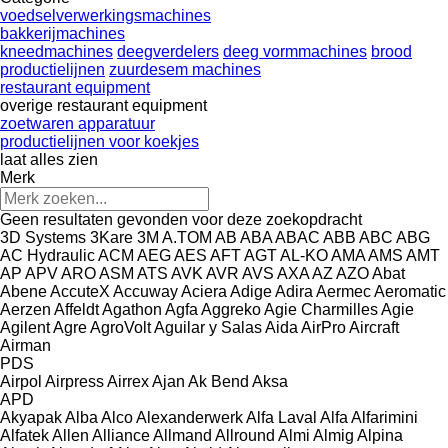
voedselverwerkingsmachines
bakkerijmachines
kneedmachines
deegverdelers
deeg vormmachines
brood
productielijnen
zuurdesem machines
restaurant equipment
overige restaurant equipment
zoetwaren apparatuur
productielijnen voor koekjes
laat alles zien
Merk
Geen resultaten gevonden voor deze zoekopdracht
3D Systems
3Kare
3M
A.TOM
AB
ABA
ABAC
ABB
ABC
ABG
AC Hydraulic
ACM
AEG
AES
AFT
AGT
AL-KO
AMA
AMS
AMT
AP
APV
ARO
ASM
ATS
AVK
AVR
AVS
AXA
AZ
AZO
Abat
Abene
AccuteX
Accuway
Aciera
Adige
Adira
Aermec
Aeromatic
Aerzen
Affeldt
Agathon
Agfa
Aggreko
Agie Charmilles
Agie
Agilent
Agre
AgroVolt
Aguilar y Salas
Aida
AirPro
Aircraft
Airman
PDS
Airpol
Airpress
Airrex
Ajan
Ak Bend
Aksa
APD
Akyapak
Alba
Alco
Alexanderwerk
Alfa Laval
Alfa
Alfarimini
Alfatek
Allen
Alliance
Allmand
Allround
Almi
Almig
Alpina