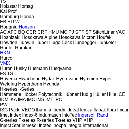
TS
Holzstar
Homag
Kal
Profi
Homburg
Honda
EB
EU
WT
Hongniu
Horizon
AC
AFC
BQ
CCR
CRF
HMU
MC
PJ
SPF
ST
StitchLiner
VAC
Hoshizaki
Hosokawa Alpine
Hosokawa Micron
Houfek
Howden
Huawin
Huber
Hugo Beck
Hundegger
Hunkeler
Hunter
Hurakan
HKN
Hurco
VMX
Huron
Husky
Husmann
Husqvarna
FS
TS
Huvema
Hwacheon
Hydac
Hydrovane
Hymmen
Hyper
Welding
Hypertherm
Hyundai
H-series
i-Series
Hämmerle
Höcker Polytechnik
Hübner
Hüdig
Hüller Hille
ICE
IDM
IKA
IMA
IMC
IMS
IMT
IPC
PW
ISG Pack
IVECO
Ibarmia
Iberdrill
Ideal
Iemca
Ilapak
Ilpra
Imcar
Imet
Index
Index-6
Indumasch
InfoTec
Ingersoll Rand
G-series
P-series
R-series
T-series
VHP
XHP
Inject Star
Inmesol
Inotec
Inoxpa
Integra
International