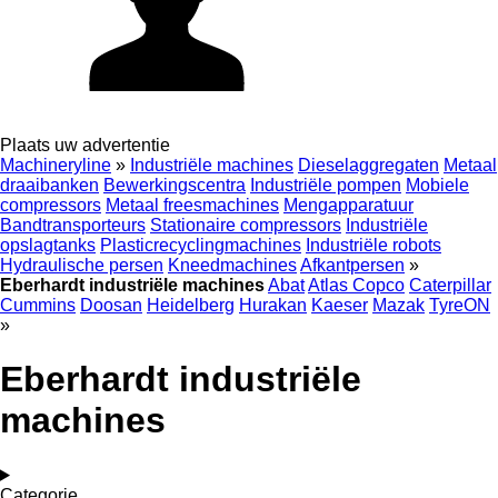
Plaats uw advertentie
Machineryline
»
Industriële machines
Dieselaggregaten
Metaal
draaibanken
Bewerkingscentra
Industriële pompen
Mobiele
compressors
Metaal freesmachines
Mengapparatuur
Bandtransporteurs
Stationaire compressors
Industriële
opslagtanks
Plasticrecyclingmachines
Industriële robots
Hydraulische persen
Kneedmachines
Afkantpersen
»
Eberhardt industriële machines
Abat
Atlas Copco
Caterpillar
Cummins
Doosan
Heidelberg
Hurakan
Kaeser
Mazak
TyreON
»
Eberhardt industriële
machines
Categorie