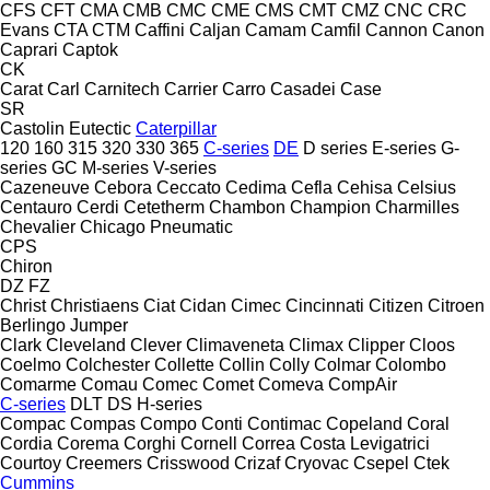
CFS
CFT
CMA
CMB
CMC
CME
CMS
CMT
CMZ
CNC
CRC
Evans
CTA
CTM
Caffini
Caljan
Camam
Camfil
Cannon
Canon
Caprari
Captok
CK
Carat
Carl
Carnitech
Carrier
Carro
Casadei
Case
SR
Castolin Eutectic
Caterpillar
120
160
315
320
330
365
C-series
DE
D series
E-series
G-
series
GC
M-series
V-series
Cazeneuve
Cebora
Ceccato
Cedima
Cefla
Cehisa
Celsius
Centauro
Cerdi
Cetetherm
Chambon
Champion
Charmilles
Chevalier
Chicago Pneumatic
CPS
Chiron
DZ
FZ
Christ
Christiaens
Ciat
Cidan
Cimec
Cincinnati
Citizen
Citroen
Berlingo
Jumper
Clark
Cleveland
Clever
Climaveneta
Climax
Clipper
Cloos
Coelmo
Colchester
Collette
Collin
Colly
Colmar
Colombo
Comarme
Comau
Comec
Comet
Comeva
CompAir
C-series
DLT
DS
H-series
Compac
Compas
Compo
Conti
Contimac
Copeland
Coral
Cordia
Corema
Corghi
Cornell
Correa
Costa Levigatrici
Courtoy
Creemers
Crisswood
Crizaf
Cryovac
Csepel
Ctek
Cummins