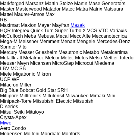
Markforged
Marsanz
Martin Stolze
Martin
Mase Generators
Master
Masterwood
Matador
Matec
Matra
Matrix
Matsuura
Mattei
Maurer-Atmos
Max
RB
Maximart
Maxion
Mayer
Mayfran
Mazak
HQR
Integrex
Quick Turn
Super Turbo X
VCS
VTC
Variaxis
McCulloch
Meba
Mebusa
Mecal
Mecc Alte
Meccanotecnica
Mega-M
Meissner
Memmert
Menart
Mengele
Mercedes-Benz
Sprinter
Vito
Mercury
Messer Griesheim
Mesutronic
Metabo
Metalcértima
Metallkraft
Metalmec
Metcor
Metec
Metos
Metso
Mettler Toledo
Meuser
Meyn
Micansan
MicroStep
Microcut
Miedema
LBV
MC
SB
Miele
Migatronic
Mikron
UCP
WF
Milacron
Miller
Big Blue
Bobcat
Gold Star
SRH
Millipore
Milltronics
Millutensil
Milwaukee
Mimaki
Mini
Minipack-Torre
Mitsubishi Electric
Mitsubishi
D-series
Mitsui Seiki
Mitutoyo
Crysta-Apex
Miwe
Aero
Condo
Mogensen
Molteni
Mondiale
Monforts