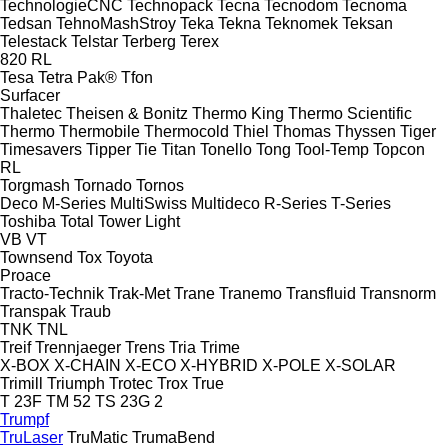
TechnologieCNC
Technopack
Tecna
Tecnodom
Tecnoma
Tedsan
TehnoMashStroy
Teka
Tekna
Teknomek
Teksan
Telestack
Telstar
Terberg
Terex
820
RL
Tesa
Tetra Pak®
Tfon
Surfacer
Thaletec
Theisen & Bonitz
Thermo King
Thermo Scientific
Thermo
Thermobile
Thermocold
Thiel
Thomas
Thyssen
Tiger
Timesavers
Tipper Tie
Titan
Tonello
Tong
Tool-Temp
Topcon
RL
Torgmash
Tornado
Tornos
Deco
M-Series
MultiSwiss
Multideco
R-Series
T-Series
Toshiba
Total
Tower Light
VB
VT
Townsend
Tox
Toyota
Proace
Tracto-Technik
Trak-Met
Trane
Tranemo
Transfluid
Transnorm
Transpak
Traub
TNK
TNL
Treif
Trennjaeger
Trens
Tria
Trime
X-BOX
X-CHAIN
X-ECO
X-HYBRID
X-POLE
X-SOLAR
Trimill
Triumph
Trotec
Trox
True
T 23F
TM 52
TS 23G 2
Trumpf
TruLaser
TruMatic
TrumaBend