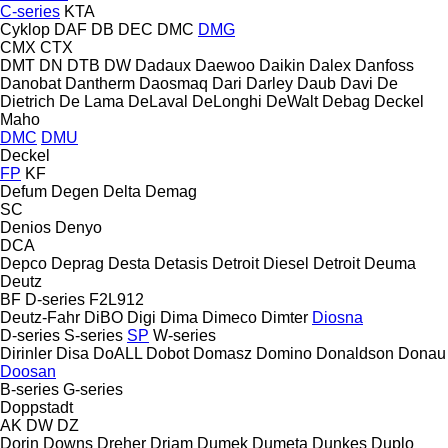
C-series
KTA
Cyklop
DAF
DB
DEC
DMC
DMG
CMX
CTX
DMT
DN
DTB
DW
Dadaux
Daewoo
Daikin
Dalex
Danfoss
Danobat
Dantherm
Daosmaq
Dari
Darley
Daub
Davi
De
Dietrich
De Lama
DeLaval
DeLonghi
DeWalt
Debag
Deckel
Maho
DMC
DMU
Deckel
FP
KF
Defum
Degen
Delta
Demag
SC
Denios
Denyo
DCA
Depco
Deprag
Desta
Detasis
Detroit Diesel
Detroit
Deuma
Deutz
BF
D-series
F2L912
Deutz-Fahr
DiBO
Digi
Dima
Dimeco
Dimter
Diosna
D-series
S-series
SP
W-series
Dirinler
Disa
DoALL
Dobot
Domasz
Domino
Donaldson
Donau
Doosan
B-series
G-series
Doppstadt
AK
DW
DZ
Dorin
Downs
Dreher
Driam
Dumek
Dumeta
Dunkes
Duplo