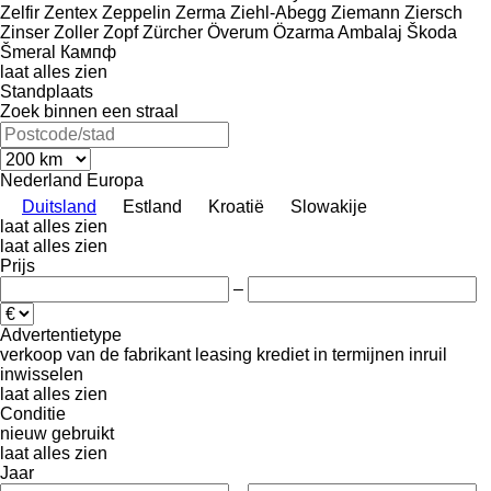
Zelfir
Zentex
Zeppelin
Zerma
Ziehl-Abegg
Ziemann
Ziersch
Zinser
Zoller
Zopf
Zürcher
Överum
Özarma Ambalaj
Škoda
Šmeral
Кампф
laat alles zien
Standplaats
Zoek binnen een straal
Nederland
Europa
Duitsland
Estland
Kroatië
Slowakije
laat alles zien
laat alles zien
Prijs
–
Advertentietype
verkoop
van de fabrikant
leasing
krediet
in termijnen
inruil
inwisselen
laat alles zien
Conditie
nieuw
gebruikt
laat alles zien
Jaar