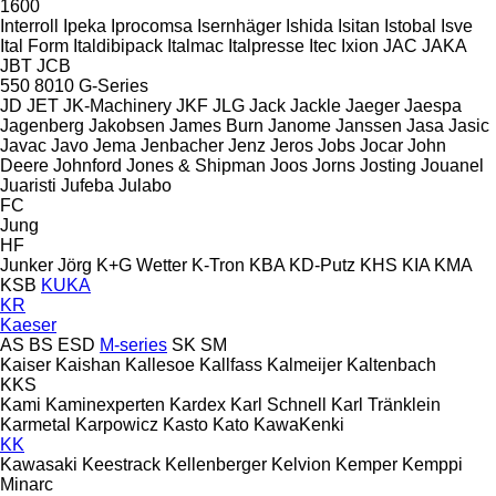
1600
Interroll
Ipeka
Iprocomsa
Isernhäger
Ishida
Isitan
Istobal
Isve
Ital Form
Italdibipack
Italmac
Italpresse
Itec
Ixion
JAC
JAKA
JBT
JCB
550
8010
G-Series
JD
JET
JK-Machinery
JKF
JLG
Jack
Jackle
Jaeger
Jaespa
Jagenberg
Jakobsen
James Burn
Janome
Janssen
Jasa
Jasic
Javac
Javo
Jema
Jenbacher
Jenz
Jeros
Jobs
Jocar
John
Deere
Johnford
Jones & Shipman
Joos
Jorns
Josting
Jouanel
Juaristi
Jufeba
Julabo
FC
Jung
HF
Junker
Jörg
K+G Wetter
K-Tron
KBA
KD-Putz
KHS
KIA
KMA
KSB
KUKA
KR
Kaeser
AS
BS
ESD
M-series
SK
SM
Kaiser
Kaishan
Kallesoe
Kallfass
Kalmeijer
Kaltenbach
KKS
Kami
Kaminexperten
Kardex
Karl Schnell
Karl Tränklein
Karmetal
Karpowicz
Kasto
Kato
KawaKenki
KK
Kawasaki
Keestrack
Kellenberger
Kelvion
Kemper
Kemppi
Minarc