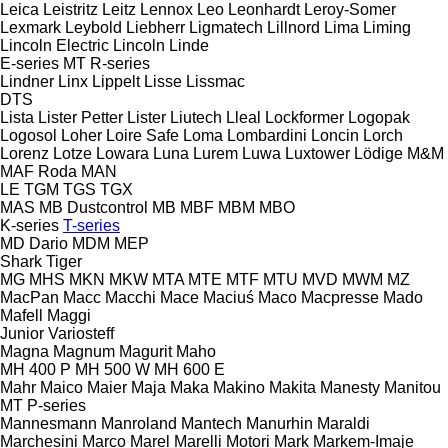
Leica
Leistritz
Leitz
Lennox
Leo
Leonhardt
Leroy-Somer
Lexmark
Leybold
Liebherr
Ligmatech
Lillnord
Lima
Liming
Lincoln Electric
Lincoln
Linde
E-series
MT
R-series
Lindner
Linx
Lippelt
Lisse
Lissmac
DTS
Lista
Lister Petter
Lister
Liutech
Lleal
Lockformer
Logopak
Logosol
Loher
Loire Safe
Loma
Lombardini
Loncin
Lorch
Lorenz
Lotze
Lowara
Luna
Lurem
Luwa
Luxtower
Lödige
M&M
MAF Roda
MAN
LE
TGM
TGS
TGX
MAS
MB Dustcontrol
MB
MBF
MBM
MBO
K-series
T-series
MD Dario
MDM
MEP
Shark
Tiger
MG
MHS
MKN
MKW
MTA
MTE
MTF
MTU
MVD
MWM
MZ
MacPan
Macc
Macchi
Mace
Maciuś
Maco
Macpresse
Mado
Mafell
Maggi
Junior
Variosteff
Magna
Magnum
Magurit
Maho
MH 400 P
MH 500 W
MH 600 E
Mahr
Maico
Maier
Maja
Maka
Makino
Makita
Manesty
Manitou
MT
P-series
Mannesmann
Manroland
Mantech
Manurhin
Maraldi
Marchesini
Marco
Marel
Marelli Motori
Mark
Markem-Imaje