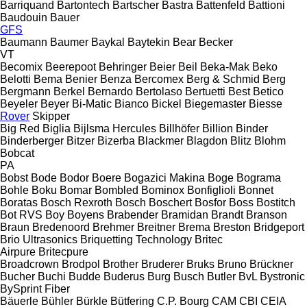
Barriquand
Bartontech
Bartscher
Bastra
Battenfeld
Battioni
Baudouin
Bauer
GFS
Baumann
Baumer
Baykal
Baytekin
Bear
Becker
VT
Becomix
Beerepoot
Behringer
Beier
Beil
Beka-Mak
Beko
Belotti
Bema
Benier
Benza
Bercomex
Berg & Schmid
Berg
Bergmann
Berkel
Bernardo
Bertolaso
Bertuetti
Best
Betico
Beyeler
Beyer
Bi-Matic
Bianco
Bickel
Biegemaster
Biesse
Rover
Skipper
Big Red
Biglia
Bijlsma Hercules
Billhöfer
Billion
Binder
Binderberger
Bitzer
Bizerba
Blackmer
Blagdon
Blitz
Blohm
Bobcat
PA
Bobst
Bode
Bodor
Boere
Bogazici Makina
Boge
Bograma
Bohle
Boku
Bomar
Bombled
Bominox
Bonfiglioli
Bonnet
Boratas
Bosch Rexroth
Bosch
Boschert
Bosfor
Boss
Bostitch
Bot RVS
Boy
Boyens
Brabender
Bramidan
Brandt
Branson
Braun
Bredenoord
Brehmer
Breitner
Brema
Breston
Bridgeport
Brio Ultrasonics
Briquetting Technology
Britec
Airpure
Britecpure
Broadcrown
Brodpol
Brother
Bruderer
Bruks
Bruno
Brückner
Bucher
Buchi
Budde
Buderus
Burg
Busch
Butler
BvL
Bystronic
BySprint Fiber
Bäuerle
Bühler
Bürkle
Bütfering
C.P. Bourg
CAM
CBI
CEIA