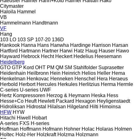
Haeusler
Haffner
Hahn+Kolb
Haimer
Haitian
Hako
Citymaster
Haloila
Hammel
VB
Hammelmann
Handtmann
VF
Hang
103 LO
103 SP
107-20
136D
Hankook
Hanna
Hans
Hanwha
Hardinge
Harrison
Harsan
Hartford
Hartmann
Hartner
Harwi
Hatz
Haug
Hauser
Hawo
Hayward
Hebrock
Hecht
Heckert
Hedelius
Heesemann
Heidelberg
GTO
GTP
Kord
OHT
PM
QM
SM
Stahlfolder
Suprasetter
Heidenhain
Heilbronn
Hein
Heinrich
Helios
Heller
Hema
Henkelman
Henkovac
Henneken
Henschel
Hera
Heraeus
Herbold
Herbort
Hercules
Herkules
Herlitzius
Herma
Hermle
C-series
U-series
UWF
Hertz Kompressoren
Herzog & Heymann
Heska
Hess
Hesse+Co
Heuft
Hewlett Packard
Hexagon
Heyligenstaedt
Hidroliksan
Hidrostal
Hilalsan
Hilgeland
Hilti
Himoinsa
HFW
HYW
Hitachi
Hiwell
Hobart
A-series
FXS
H-series
Hoffman
Hoffmann
Hofmann
Hohner
Holac
Holaras
Holmen
Holtec
Holz-Her
Holzkraft
Holzma
Holzmann