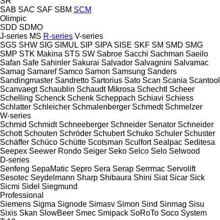
SR
SAB
SAC
SAF
SBM
SCM
Olimpic
SDD
SDMO
J-series
MS
R-series
V-series
SGS
SHW
SIG
SIMUL
SIP
SIPA
SISE
SKF
SM
SMD
SMG
SMP
STK Makina
STS
SW
Sabroe
Sacchi
Sachman
Saeilo
Safan
Safe
Sahinler
Sakurai
Salvador
Salvagnini
Salvamac
Samag
Samaref
Samco
Samon
Samsung
Sanders
Sandingmaster
Sandretto
Sartorius
Sato
Scan
Scania
Scantool
Scanvaegt
Schaublin
Schaudt Mikrosa
Schechtl
Scheer
Schelling
Schenck
Schenk
Scheppach
Schiavi
Schiess
Schlatter
Schleicher
Schmalenberger
Schmedt
Schmelzer
W-series
Schmid
Schmidt
Schneeberger
Schneider Senator
Schneider
Schott
Schouten
Schröder
Schubert
Schuko
Schuler
Schuster
Schäffer
Schüco
Schütte
Scotsman
Sculfort
Sealpac
Seditesa
Seepex
Seewer Rondo
Seiger
Seko
Selco
Selo
Selwood
D-series
Senfeng
SepaMatic
Sepro
Sera
Serap
Serrmac
Servolift
Sesotec
Seydelmann
Sharp
Shibaura
Shini
Siat
Sicar
Sick
Sicmi
Sidel
Siegmund
Professional
Siemens
Sigma
Signode
Simasv
Simon
Sind
Sinmag
Sisu
Sixis
Skan
SlowBeer
Smec
Smipack
SoRoTo
Soco System