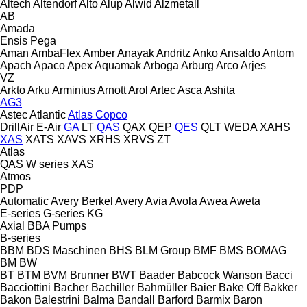
Altech
Altendorf
Alto
Alup
Alwid
Alzmetall
AB
Amada
Ensis
Pega
Aman
AmbaFlex
Amber
Anayak
Andritz
Anko
Ansaldo
Antom
Apach
Apaco
Apex
Aquamak
Arboga
Arburg
Arco
Arjes
VZ
Arkto
Arku
Arminius
Arnott
Arol
Artec
Asca
Ashita
AG3
Astec
Atlantic
Atlas Copco
DrillAir
E-Air
GA
LT
QAS
QAX
QEP
QES
QLT
WEDA
XAHS
XAS
XATS
XAVS
XRHS
XRVS
ZT
Atlas
QAS
W series
XAS
Atmos
PDP
Automatic
Avery Berkel
Avery
Avia
Avola
Awea
Aweta
E-series
G-series
KG
Axial
BBA Pumps
B-series
BBM
BDS Maschinen
BHS
BLM Group
BMF
BMS
BOMAG
BM
BW
BT
BTM
BVM Brunner
BWT
Baader
Babcock Wanson
Bacci
Bacciottini
Bacher
Bachiller
Bahmüller
Baier
Bake Off
Bakker
Bakon
Balestrini
Balma
Bandall
Barford
Barmix
Baron