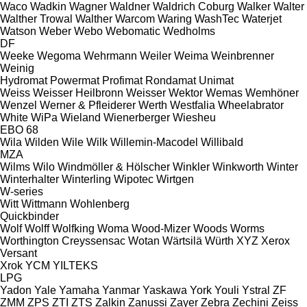
Waco
Wadkin
Wagner
Waldner
Waldrich Coburg
Walker
Walter
Walther Trowal
Walther
Warcom
Waring
WashTec
Waterjet
Watson
Weber
Webo
Webomatic
Wedholms
DF
Weeke
Wegoma
Wehrmann
Weiler
Weima
Weinbrenner
Weinig
Hydromat
Powermat
Profimat
Rondamat
Unimat
Weiss
Weisser Heilbronn
Weisser
Wektor
Wemas
Wemhöner
Wenzel
Werner & Pfleiderer
Werth
Westfalia
Wheelabrator
White
WiPa
Wieland
Wienerberger
Wiesheu
EBO 68
Wila
Wilden
Wile
Wilk
Willemin-Macodel
Willibald
MZA
Wilms
Wilo
Windmöller & Hölscher
Winkler
Winkworth
Winter
Winterhalter
Winterling
Wipotec
Wirtgen
W-series
Witt
Wittmann
Wohlenberg
Quickbinder
Wolf
Wolff
Wolfking
Woma
Wood-Mizer
Woods
Worms
Worthington Creyssensac
Wotan
Wärtsilä
Würth
XYZ
Xerox
Versant
Xrok
YCM
YILTEKS
LPG
Yadon
Yale
Yamaha
Yanmar
Yaskawa
York
Youli
Ystral
ZF
ZMM
ZPS
ZTI
ZTS
Zalkin
Zanussi
Zayer
Zebra
Zechini
Zeiss