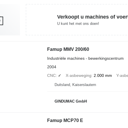
Verkoopt u machines of voer
U kunt het met ons doen!
Famup MMV 200/60
Industriële machines - bewerkingscentrum
2004
CNC
✓
X-asbeweging
2.000 mm
Y-asb
Duitsland, Kaiserslautern
GINDUMAC GmbH
Famup MCP70 E