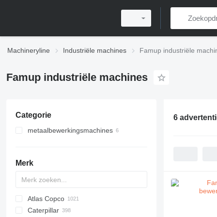
Machineryline
Industriële machines
Famup industriële machi
Famup industriële machines
Categorie
6 advertent
metaalbewerkingsmachines
bewerkingscentra
Merk
Atlas Copco
PDS
APD
AB
Ensis
VZ
AG3
Caterpillar
Pega
DrillAir
QAS
PDP
E-series
B-series
BM
GFS
VT
Rover
PA
Airpure
BySprint Fiber
CK
SR