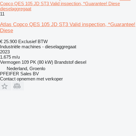
Copco QES 105 JD ST3 Valid inspection, *Guarantee! Diese
dieselaggregaat
11
Atlas Copco QES 105 JD ST3 Valid inspection, *Guarantee!
Diese
€ 25.900
Exclusief BTW
Industriële machines - dieselaggregaat
2023
1.675 m/u
Vermogen
109 PK (80 kW)
Brandstof
diesel
Nederland, Groenlo
PFEIFER Sales BV
Contact opnemen met verkoper