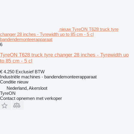
nieuw TyreON T628 truck tyre
changer 28 inches - Tyrewidth uo to 85 cm - 5 cl
bandendemonteerapparaat
6
TyreON T628 truck tyre changer 28 inches - Tyrewidth uo
to 85 cm - 5 cl
€ 4.250
Exclusief BTW
Industriële machines - bandendemonteerapparaat
Conditie
nieuw
Nederland, Akersloot
TyreON
Contact opnemen met verkoper