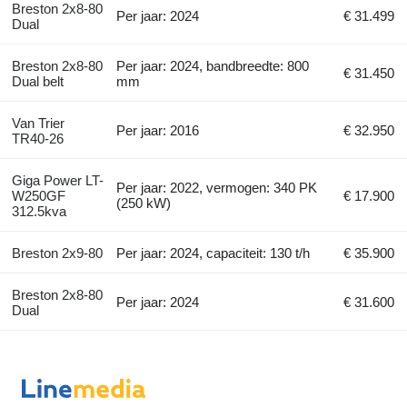
Breston 2x8-80
Per jaar: 2024
€ 31.499
Dual
Breston 2x8-80
Per jaar: 2024, bandbreedte: 800
€ 31.450
Dual belt
mm
Van Trier
Per jaar: 2016
€ 32.950
TR40-26
Giga Power LT-
Per jaar: 2022, vermogen: 340 PK
W250GF
€ 17.900
(250 kW)
312.5kva
Breston 2x9-80
Per jaar: 2024, capaciteit: 130 t/h
€ 35.900
Breston 2x8-80
Per jaar: 2024
€ 31.600
Dual