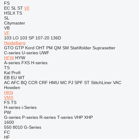
FS
EC
SL
ST
VF
HSLX
TS
SL
Citymaster
VB
VF
103 LO
103 SP
107-20
136D
Heidelberg
GTO
GTP
Kord
OHT
PM
QM
SM
Stahlfolder
Suprasetter
C-series
U-series
UWF
HFW
HYW
A-series
FXS
H-series
TS
Kal
Profi
EB
EU
WT
AC
AFC
BQ
CCR
CRF
HMU
MC
PJ
SPF
ST
StitchLiner
VAC
Howden
HKN
VMX
FS
TS
H-series
i-Series
PW
G-series
P-series
R-series
T-series
VHP
XHP
1600
550
8010
G-Series
FC
HF