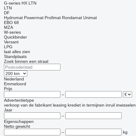
G-series
HX
LTN
LTN
DF
Hydromat
Powermat
Profimat
Rondamat
Unimat
EBO 68
MZA
W-series
Quickbinder
Versant
LPG
laat alles zien
Standplaats
Zoek binnen een straal
Nederland
Emmeloord
Prijs
–
Advertentietype
verkoop
van de fabrikant
leasing
krediet
in termijnen
inruil
inwisselen
Jaar
–
Eigenschappen
Netto gewicht
–
kg