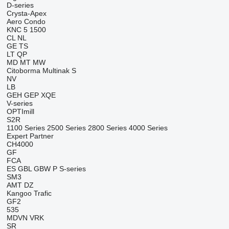
D-series
Crysta-Apex
Aero
Condo
KNC 5 1500
CL
NL
GE
TS
LT
QP
MD
MT
MW
Citoborma
Multinak S
NV
LB
GEH
GEP
XQE
V-series
OPTImill
S2R
1100 Series
2500 Series
2800 Series
4000 Series
Expert
Partner
CH4000
GF
FCA
ES
GBL
GBW
P
S-series
SM3
AMT
DZ
Kangoo
Trafic
GF2
535
MDVN
VRK
SR