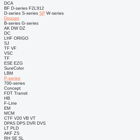
DCA
BF
D-series
F2L912
D-series
S-series
SP
W-series
Doosan
B-series
G-series
AK
DW
DZ
DC
LHF
ORIGO
SJ
TF
VF
VSC
TF
ESE
EZG
SureColor
LBM
P-series
700-series
Concept
FDT
Transit
HB
F-Line
EM
MCM
CTF
V20
VB
VT
DPAS
DPS
DVR
DVS
LT
PLD
AKF
ZS
RH
SE
SL