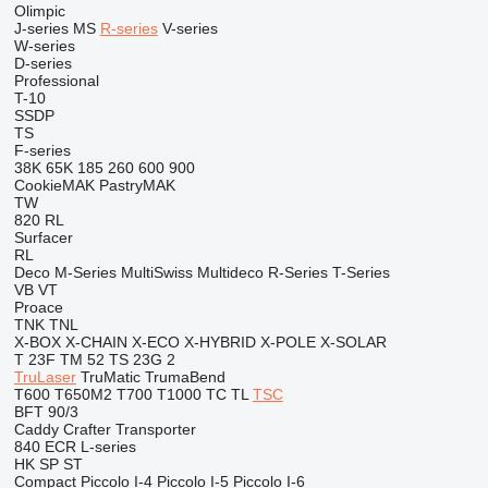
Olimpic
J-series
MS
R-series
V-series
W-series
D-series
Professional
T-10
SSDP
TS
F-series
38K
65K
185
260
600
900
CookieMAK
PastryMAK
TW
820
RL
Surfacer
RL
Deco
M-Series
MultiSwiss
Multideco
R-Series
T-Series
VB
VT
Proace
TNK
TNL
X-BOX
X-CHAIN
X-ECO
X-HYBRID
X-POLE
X-SOLAR
T 23F
TM 52
TS 23G 2
TruLaser
TruMatic
TrumaBend
T600
T650M2
T700
T1000
TC
TL
TSC
BFT 90/3
Caddy
Crafter
Transporter
840
ECR
L-series
HK
SP
ST
Compact
Piccolo I-4
Piccolo I-5
Piccolo I-6