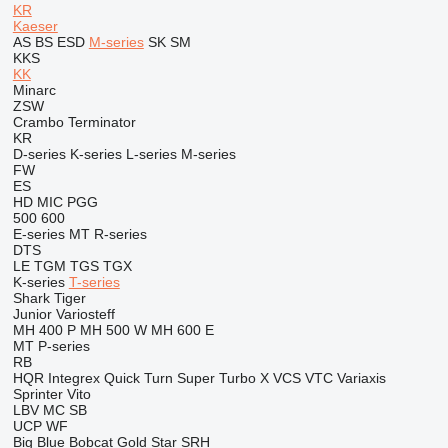
KR
Kaeser
AS
BS
ESD
M-series
SK
SM
KKS
KK
Minarc
ZSW
Crambo
Terminator
KR
D-series
K-series
L-series
M-series
FW
ES
HD
MIC
PGG
500
600
E-series
MT
R-series
DTS
LE
TGM
TGS
TGX
K-series
T-series
Shark
Tiger
Junior
Variosteff
MH 400 P
MH 500 W
MH 600 E
MT
P-series
RB
HQR
Integrex
Quick Turn
Super Turbo X
VCS
VTC
Variaxis
Sprinter
Vito
LBV
MC
SB
UCP
WF
Big Blue
Bobcat
Gold Star
SRH