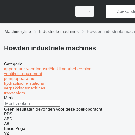
Machineryline
Industriële machines
Howden industriële mach
Howden industriële machines
Categorie
apparatuur voor industriële klimaatbeheersing
ventilatie equipment
pompapparatuur
hydraulische stations
verpakkingsmachines
traysealers
Merk
Geen resultaten gevonden voor deze zoekopdracht
PDS
APD
AB
Ensis
Pega
VZ