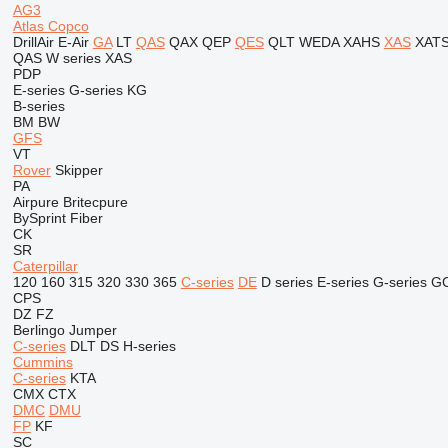
AG3
Atlas Copco
DrillAir
E-Air
GA
LT
QAS
QAX
QEP
QES
QLT
WEDA
XAHS
XAS
XAT
QAS
W series
XAS
PDP
E-series
G-series
KG
B-series
BM
BW
GFS
VT
Rover
Skipper
PA
Airpure
Britecpure
BySprint Fiber
CK
SR
Caterpillar
120
160
315
320
330
365
C-series
DE
D series
E-series
G-series
G
CPS
DZ
FZ
Berlingo
Jumper
C-series
DLT
DS
H-series
Cummins
C-series
KTA
CMX
CTX
DMC
DMU
FP
KF
SC