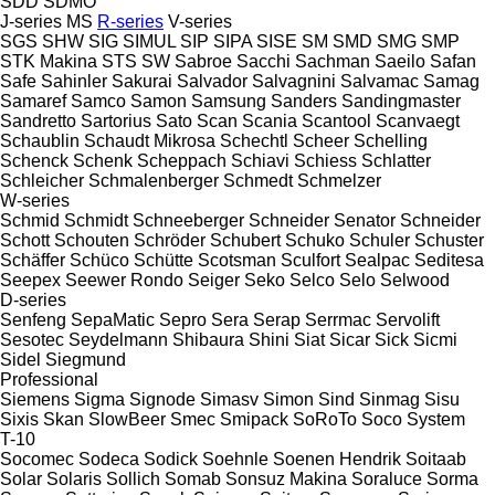
SDD
SDMO
J-series
MS
R-series
V-series
SGS
SHW
SIG
SIMUL
SIP
SIPA
SISE
SM
SMD
SMG
SMP
STK Makina
STS
SW
Sabroe
Sacchi
Sachman
Saeilo
Safan
Safe
Sahinler
Sakurai
Salvador
Salvagnini
Salvamac
Samag
Samaref
Samco
Samon
Samsung
Sanders
Sandingmaster
Sandretto
Sartorius
Sato
Scan
Scania
Scantool
Scanvaegt
Schaublin
Schaudt Mikrosa
Schechtl
Scheer
Schelling
Schenck
Schenk
Scheppach
Schiavi
Schiess
Schlatter
Schleicher
Schmalenberger
Schmedt
Schmelzer
W-series
Schmid
Schmidt
Schneeberger
Schneider Senator
Schneider
Schott
Schouten
Schröder
Schubert
Schuko
Schuler
Schuster
Schäffer
Schüco
Schütte
Scotsman
Sculfort
Sealpac
Seditesa
Seepex
Seewer Rondo
Seiger
Seko
Selco
Selo
Selwood
D-series
Senfeng
SepaMatic
Sepro
Sera
Serap
Serrmac
Servolift
Sesotec
Seydelmann
Shibaura
Shini
Siat
Sicar
Sick
Sicmi
Sidel
Siegmund
Professional
Siemens
Sigma
Signode
Simasv
Simon
Sind
Sinmag
Sisu
Sixis
Skan
SlowBeer
Smec
Smipack
SoRoTo
Soco System
T-10
Socomec
Sodeca
Sodick
Soehnle
Soenen Hendrik
Soitaab
Solar
Solaris
Sollich
Somab
Sonsuz Makina
Soraluce
Sorma