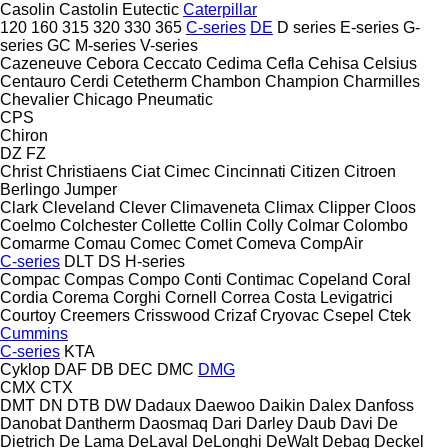
Casolin
Castolin Eutectic
Caterpillar
120
160
315
320
330
365
C-series
DE
D series
E-series
G-
series
GC
M-series
V-series
Cazeneuve
Cebora
Ceccato
Cedima
Cefla
Cehisa
Celsius
Centauro
Cerdi
Cetetherm
Chambon
Champion
Charmilles
Chevalier
Chicago Pneumatic
CPS
Chiron
DZ
FZ
Christ
Christiaens
Ciat
Cimec
Cincinnati
Citizen
Citroen
Berlingo
Jumper
Clark
Cleveland
Clever
Climaveneta
Climax
Clipper
Cloos
Coelmo
Colchester
Collette
Collin
Colly
Colmar
Colombo
Comarme
Comau
Comec
Comet
Comeva
CompAir
C-series
DLT
DS
H-series
Compac
Compas
Compo
Conti
Contimac
Copeland
Coral
Cordia
Corema
Corghi
Cornell
Correa
Costa Levigatrici
Courtoy
Creemers
Crisswood
Crizaf
Cryovac
Csepel
Ctek
Cummins
C-series
KTA
Cyklop
DAF
DB
DEC
DMC
DMG
CMX
CTX
DMT
DN
DTB
DW
Dadaux
Daewoo
Daikin
Dalex
Danfoss
Danobat
Dantherm
Daosmaq
Dari
Darley
Daub
Davi
De
Dietrich
De Lama
DeLaval
DeLonghi
DeWalt
Debag
Deckel