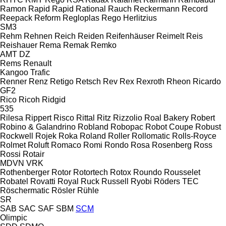
Ramon
Rapid
Rapid
Rational
Rauch
Reckermann
Record
Reepack
Reform
Regloplas
Rego Herlitzius
SM3
Rehm
Rehnen
Reich
Reiden
Reifenhäuser
Reimelt
Reis
Reishauer
Rema
Remak
Remko
AMT
DZ
Rems
Renault
Kangoo
Trafic
Renner
Renz
Retigo
Retsch
Rev
Rex
Rexroth
Rheon
Ricardo
GF2
Rico
Ricoh
Ridgid
535
Rilesa
Rippert
Risco
Rittal
Ritz
Rizzolio
Roal Bakery
Robert
Robino & Galandrino
Robland
Robopac
Robot Coupe
Robust
Rockwell
Rojek
Roka
Roland
Roller
Rollomatic
Rolls-Royce
Rolmet
Roluft
Romaco
Romi
Rondo
Rosa
Rosenberg
Ross
Rossi
Rotair
MDVN
VRK
Rothenberger
Rotor
Rotortech
Rotox
Roundo
Rousselet
Robatel
Rovatti
Royal
Ruck
Russell
Ryobi
Röders TEC
Röschermatic
Rösler
Rühle
SR
SAB
SAC
SAF
SBM
SCM
Olimpic