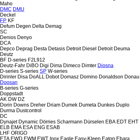
Maho
DMC
DMU
Deckel
FP
KF
Defum
Degen
Delta
Demag
SC
Denios
Denyo
DCA
Depco
Deprag
Desta
Detasis
Detroit Diesel
Detroit
Deuma
Deutz
BF
D-series
F2L912
Deutz-Fahr
DiBO
Digi
Dima
Dimeco
Dimter
Diosna
D-series
S-series
SP
W-series
Dirinler
Disa
DoALL
Dobot
Domasz
Domino
Donaldson
Donau
Doosan
B-series
G-series
Doppstadt
AK
DW
DZ
Dorin
Downs
Dreher
Driam
Dumek
Dumeta
Dunkes
Duplo
Durma
Dustcontrol
DC
Dynajet
Dynamic
Dörries Scharmann
Dürselen
EBA
EDT
EHT
ELB
EMA
ESA ENG
ESAB
LHF
ORIGO
ETA
EWD
EWM
EWT Inox
Eagle
Easy-Kleen
Eaton
Ebara