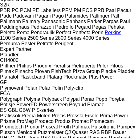
S2R
PBR
PC
PCM
PE Labellers
PFM
PM
POS
PRB
Paal
Pactur
Pade
Padovani
Pagani
Pago
Palamides
Palfinger
Pall
Pallmann
Palmary
Panasonic
Panhans
Parker
Parpas
Paul
Peddinghaus
Pedrazzoli
Pedrollo
Pegard
Pegas
Pehaka
Peletto
Pema
Pendraulik
Perfect
Perfecta
Perin
Perkins
1100 Series
2500 Series
2800 Series
4000 Series
Pernuma
Pester
Petratto
Peugeot
Expert
Partner
Pfaudler
CH4000
Pfiffner
Philips
Phoenix
Pieralisi
Pietroberto
Piller
Pilous
Pimak
Pinacho
Piovan
PishTech
Pizza Group
Placke
Pladdet
Planatol
Plasticband
Platarg
Plockmatic
Plus Power
GF
Plymovent
Polair
Polar
Polin
Poly-clip
FCA
Polygraph
Polyma
Polypack
Polypal
Ponar
Popp
Poręba
Potisje
PowerED
Powerscreen
Poyaud
Pramac
ES
GBL
GBW
P
S-series
Pratissoli
Precia Molen
Precis
Pressta Eisele
Prima Power
Prisma
ProMag
Prodeco
Produs
Promac
Promecam
Promotech
Pronar
Proseal
Proth
Pullmax
Pulsotronic
Pumpex
Putsch Meniconi
Putzmeister
QJ
Quaser
RAS
RBP Bauer
RHTC
RMT Rego
RSA
Radax
Rafamet
Raimann
Rambaudi