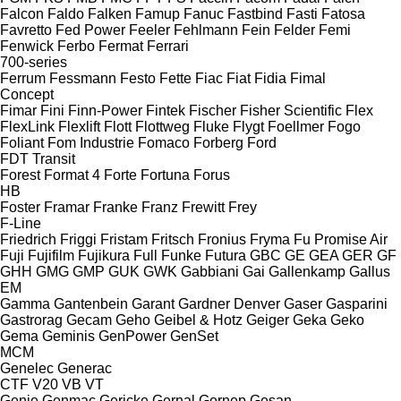
Falcon
Faldo
Falken
Famup
Fanuc
Fastbind
Fasti
Fatosa
Favretto
Fed Power
Feeler
Fehlmann
Fein
Felder
Femi
Fenwick
Ferbo
Fermat
Ferrari
700-series
Ferrum
Fessmann
Festo
Fette
Fiac
Fiat
Fidia
Fimal
Concept
Fimar
Fini
Finn-Power
Fintek
Fischer
Fisher Scientific
Flex
FlexLink
Flexlift
Flott
Flottweg
Fluke
Flygt
Foellmer
Fogo
Foliant
Fom Industrie
Fomaco
Forberg
Ford
FDT
Transit
Forest
Format 4
Forte
Fortuna
Forus
HB
Foster
Framar
Franke
Franz
Frewitt
Frey
F-Line
Friedrich
Friggi
Fristam
Fritsch
Fronius
Fryma
Fu Promise Air
Fuji
Fujifilm
Fujikura
Full
Funke
Futura
GBC
GE
GEA
GER
GF
GHH
GMG
GMP
GUK
GWK
Gabbiani
Gai
Gallenkamp
Gallus
EM
Gamma
Gantenbein
Garant
Gardner Denver
Gaser
Gasparini
Gastrorag
Gecam
Geho
Geibel & Hotz
Geiger
Geka
Geko
Gema
Geminis
GenPower
GenSet
MCM
Genelec
Generac
CTF
V20
VB
VT
Genie
Genmac
Gericke
Gernal
Gernep
Gesan