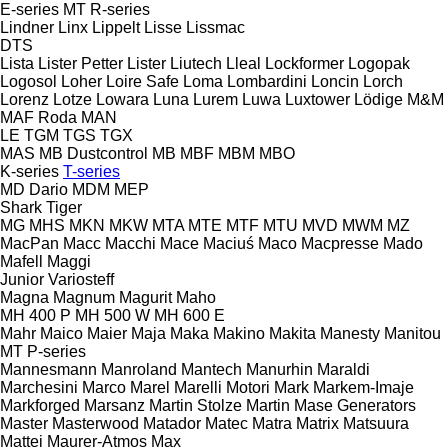
E-series
MT
R-series
Lindner
Linx
Lippelt
Lisse
Lissmac
DTS
Lista
Lister Petter
Lister
Liutech
Lleal
Lockformer
Logopak
Logosol
Loher
Loire Safe
Loma
Lombardini
Loncin
Lorch
Lorenz
Lotze
Lowara
Luna
Lurem
Luwa
Luxtower
Lödige
M&M
MAF Roda
MAN
LE
TGM
TGS
TGX
MAS
MB Dustcontrol
MB
MBF
MBM
MBO
K-series
T-series
MD Dario
MDM
MEP
Shark
Tiger
MG
MHS
MKN
MKW
MTA
MTE
MTF
MTU
MVD
MWM
MZ
MacPan
Macc
Macchi
Mace
Maciuś
Maco
Macpresse
Mado
Mafell
Maggi
Junior
Variosteff
Magna
Magnum
Magurit
Maho
MH 400 P
MH 500 W
MH 600 E
Mahr
Maico
Maier
Maja
Maka
Makino
Makita
Manesty
Manitou
MT
P-series
Mannesmann
Manroland
Mantech
Manurhin
Maraldi
Marchesini
Marco
Marel
Marelli Motori
Mark
Markem-Imaje
Markforged
Marsanz
Martin Stolze
Martin
Mase Generators
Master
Masterwood
Matador
Matec
Matra
Matrix
Matsuura
Mattei
Maurer-Atmos
Max