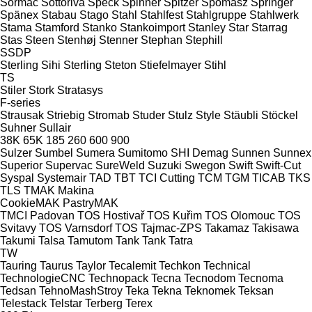
Sormac
Sottoriva
Speck
Spinner
Spitzer
Spomasz
Springer
Spänex
Stabau
Stago
Stahl
Stahlfest
Stahlgruppe
Stahlwerk
Stama
Stamford
Stanko
Stankoimport
Stanley
Star
Starrag
Stas
Steen
Stenhøj
Stenner
Stephan
Stephill
SSDP
Sterling Sihi
Sterling
Steton
Stiefelmayer
Stihl
TS
Stiler
Stork
Stratasys
F-series
Strausak
Striebig
Stromab
Studer
Stulz
Style
Stäubli
Stöckel
Suhner
Sullair
38K
65K
185
260
600
900
Sulzer
Sumbel
Sumera
Sumitomo SHI Demag
Sunnen
Sunnex
Superior
Supervac
SureWeld
Suzuki
Swegon
Swift
Swift-Cut
Syspal
Systemair
TAD
TBT
TCI Cutting
TCM
TGM
TICAB
TKS
TLS
TMAK Makina
CookieMAK
PastryMAK
TMCI Padovan
TOS Hostivař
TOS Kuřim
TOS Olomouc
TOS
Svitavy
TOS Varnsdorf
TOS
Tajmac-ZPS
Takamaz
Takisawa
Takumi
Talsa
Tamutom
Tank
Tank
Tatra
TW
Tauring
Taurus
Taylor
Tecalemit
Techkon
Technical
TechnologieCNC
Technopack
Tecna
Tecnodom
Tecnoma
Tedsan
TehnoMashStroy
Teka
Tekna
Teknomek
Teksan
Telestack
Telstar
Terberg
Terex