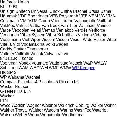
Uniforest
Union
BFT 90/3
Unisign
Unitech
Universal
Unox
Untha
Urschel
Ursus
Uzma
Uğurmak
VDF Boehringer
VEB Polygraph
VEB
VEM
VG
VMA-
Getzmann
VMI
VTM Group
Vacuubrand
Vacuumatic
Vaillant
Val.Mec
Valmet
Valtra
Van Beek
Van Trier
Varimixer
Varisco
Varpe
Vecoplan
Velati
Vemag
Venjakob
Verdés
Veriforce
Vertongen
Viber-System
Vibra Schultheis
Victoria
Videojet
Viessmann
Viet
Viper
Viscom
Viscon
Vision Wide
Visser
Vitap
Vitella
Vito
Vogamakina
Volkswagen
Caddy
Crafter
Transporter
Vollmer
Vollrath
Volpak
Volvac
Volvo
840
ECR
L-series
Voortman
Vortex
Voumard
Väderstad
Vötsch
W&P
WALW
Solutions
WAM
WEG
WM
WMF
WMW
WP Kemper
HK
SP
ST
WP
Wabama
Wachtel
Compact
Piccolo I-4
Piccolo I-5
Piccolo I-6
Wacker Neuson
G-series
HX
LTN
Wacker
LTN
Waco
Wadkin
Wagner
Waldner
Waldrich Coburg
Walker
Walter
Walther Trowal
Walther
Warcom
Waring
WashTec
Waterjet
Watson
Weber
Webo
Webomatic
Wedholms