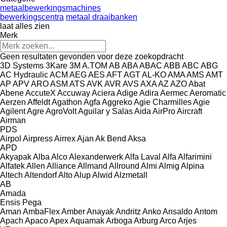
metaalbewerkingsmachines
bewerkingscentra
metaal draaibanken
laat alles zien
Merk
Geen resultaten gevonden voor deze zoekopdracht
3D Systems
3Kare
3M
A.TOM
AB
ABA
ABAC
ABB
ABC
ABG
AC Hydraulic
ACM
AEG
AES
AFT
AGT
AL-KO
AMA
AMS
AMT
AP
APV
ARO
ASM
ATS
AVK
AVR
AVS
AXA
AZ
AZO
Abat
Abene
AccuteX
Accuway
Aciera
Adige
Adira
Aermec
Aeromatic
Aerzen
Affeldt
Agathon
Agfa
Aggreko
Agie Charmilles
Agie
Agilent
Agre
AgroVolt
Aguilar y Salas
Aida
AirPro
Aircraft
Airman
PDS
Airpol
Airpress
Airrex
Ajan
Ak Bend
Aksa
APD
Akyapak
Alba
Alco
Alexanderwerk
Alfa Laval
Alfa
Alfarimini
Alfatek
Allen
Alliance
Allmand
Allround
Almi
Almig
Alpina
Altech
Altendorf
Alto
Alup
Alwid
Alzmetall
AB
Amada
Ensis
Pega
Aman
AmbaFlex
Amber
Anayak
Andritz
Anko
Ansaldo
Antom
Apach
Apaco
Apex
Aquamak
Arboga
Arburg
Arco
Arjes