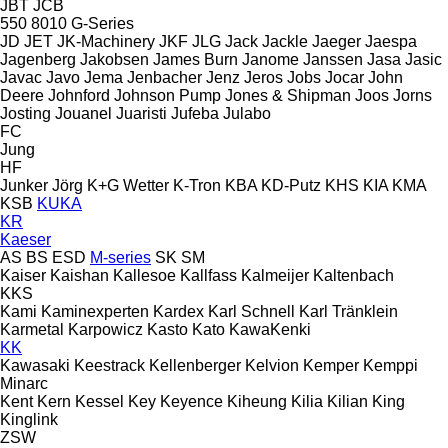
JBT
JCB
550
8010
G-Series
JD
JET
JK-Machinery
JKF
JLG
Jack
Jackle
Jaeger
Jaespa
Jagenberg
Jakobsen
James Burn
Janome
Janssen
Jasa
Jasic
Javac
Javo
Jema
Jenbacher
Jenz
Jeros
Jobs
Jocar
John
Deere
Johnford
Johnson Pump
Jones & Shipman
Joos
Jorns
Josting
Jouanel
Juaristi
Jufeba
Julabo
FC
Jung
HF
Junker
Jörg
K+G Wetter
K-Tron
KBA
KD-Putz
KHS
KIA
KMA
KSB
KUKA
KR
Kaeser
AS
BS
ESD
M-series
SK
SM
Kaiser
Kaishan
Kallesoe
Kallfass
Kalmeijer
Kaltenbach
KKS
Kami
Kaminexperten
Kardex
Karl Schnell
Karl Tränklein
Karmetal
Karpowicz
Kasto
Kato
KawaKenki
KK
Kawasaki
Keestrack
Kellenberger
Kelvion
Kemper
Kemppi
Minarc
Kent
Kern
Kessel
Key
Keyence
Kiheung
Kilia
Kilian
King
Kinglink
ZSW