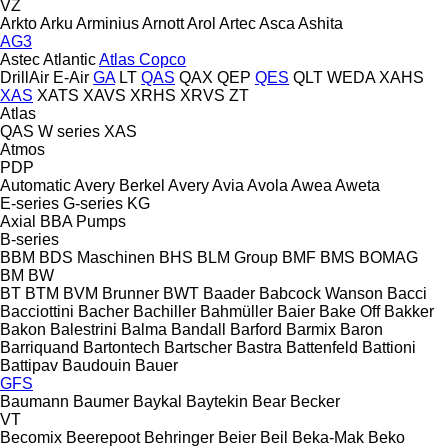
VZ
Arkto
Arku
Arminius
Arnott
Arol
Artec
Asca
Ashita
AG3
Astec
Atlantic
Atlas Copco
DrillAir
E-Air
GA
LT
QAS
QAX
QEP
QES
QLT
WEDA
XAHS
XAS
XATS
XAVS
XRHS
XRVS
ZT
Atlas
QAS
W series
XAS
Atmos
PDP
Automatic
Avery Berkel
Avery
Avia
Avola
Awea
Aweta
E-series
G-series
KG
Axial
BBA Pumps
B-series
BBM
BDS Maschinen
BHS
BLM Group
BMF
BMS
BOMAG
BM
BW
BT
BTM
BVM Brunner
BWT
Baader
Babcock Wanson
Bacci
Bacciottini
Bacher
Bachiller
Bahmüller
Baier
Bake Off
Bakker
Bakon
Balestrini
Balma
Bandall
Barford
Barmix
Baron
Barriquand
Bartontech
Bartscher
Bastra
Battenfeld
Battioni
Battipav
Baudouin
Bauer
GFS
Baumann
Baumer
Baykal
Baytekin
Bear
Becker
VT
Becomix
Beerepoot
Behringer
Beier
Beil
Beka-Mak
Beko