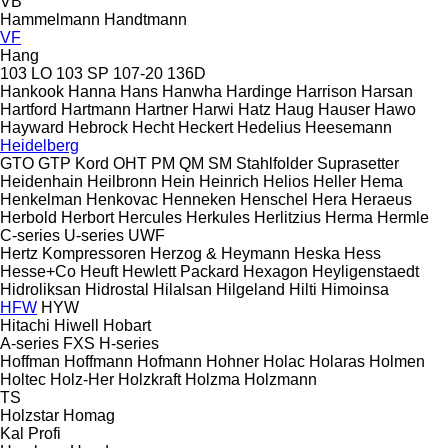
VB
Hammelmann
Handtmann
VF
Hang
103 LO
103 SP
107-20
136D
Hankook
Hanna
Hans
Hanwha
Hardinge
Harrison
Harsan
Hartford
Hartmann
Hartner
Harwi
Hatz
Haug
Hauser
Hawo
Hayward
Hebrock
Hecht
Heckert
Hedelius
Heesemann
Heidelberg
GTO
GTP
Kord
OHT
PM
QM
SM
Stahlfolder
Suprasetter
Heidenhain
Heilbronn
Hein
Heinrich
Helios
Heller
Hema
Henkelman
Henkovac
Henneken
Henschel
Hera
Heraeus
Herbold
Herbort
Hercules
Herkules
Herlitzius
Herma
Hermle
C-series
U-series
UWF
Hertz Kompressoren
Herzog & Heymann
Heska
Hess
Hesse+Co
Heuft
Hewlett Packard
Hexagon
Heyligenstaedt
Hidroliksan
Hidrostal
Hilalsan
Hilgeland
Hilti
Himoinsa
HFW
HYW
Hitachi
Hiwell
Hobart
A-series
FXS
H-series
Hoffman
Hoffmann
Hofmann
Hohner
Holac
Holaras
Holmen
Holtec
Holz-Her
Holzkraft
Holzma
Holzmann
TS
Holzstar
Homag
Kal
Profi