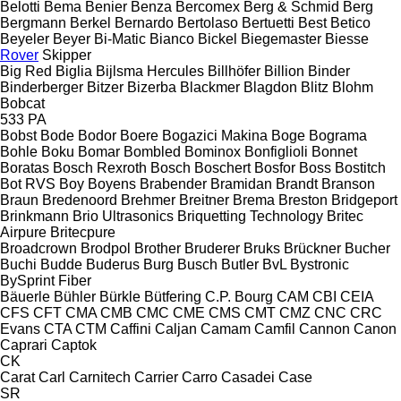
Belotti
Bema
Benier
Benza
Bercomex
Berg & Schmid
Berg
Bergmann
Berkel
Bernardo
Bertolaso
Bertuetti
Best
Betico
Beyeler
Beyer
Bi-Matic
Bianco
Bickel
Biegemaster
Biesse
Rover
Skipper
Big Red
Biglia
Bijlsma Hercules
Billhöfer
Billion
Binder
Binderberger
Bitzer
Bizerba
Blackmer
Blagdon
Blitz
Blohm
Bobcat
533
PA
Bobst
Bode
Bodor
Boere
Bogazici Makina
Boge
Bograma
Bohle
Boku
Bomar
Bombled
Bominox
Bonfiglioli
Bonnet
Boratas
Bosch Rexroth
Bosch
Boschert
Bosfor
Boss
Bostitch
Bot RVS
Boy
Boyens
Brabender
Bramidan
Brandt
Branson
Braun
Bredenoord
Brehmer
Breitner
Brema
Breston
Bridgeport
Brinkmann
Brio Ultrasonics
Briquetting Technology
Britec
Airpure
Britecpure
Broadcrown
Brodpol
Brother
Bruderer
Bruks
Brückner
Bucher
Buchi
Budde
Buderus
Burg
Busch
Butler
BvL
Bystronic
BySprint Fiber
Bäuerle
Bühler
Bürkle
Bütfering
C.P. Bourg
CAM
CBI
CEIA
CFS
CFT
CMA
CMB
CMC
CME
CMS
CMT
CMZ
CNC
CRC
Evans
CTA
CTM
Caffini
Caljan
Camam
Camfil
Cannon
Canon
Caprari
Captok
CK
Carat
Carl
Carnitech
Carrier
Carro
Casadei
Case
SR