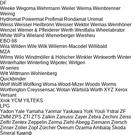
DF
Weeke
Wegoma
Wehrmann
Weiler
Weima
Weinbrenner
Weinig
Hydromat
Powermat
Profimat
Rondamat
Unimat
Weiss
Weisser Heilbronn
Weisser
Wektor
Wemas
Wemhöner
Wenzel
Werner & Pfleiderer
Werth
Westfalia
Wheelabrator
White
WiPa
Wieland
Wienerberger
Wiesheu
EBO 68
Wila
Wilden
Wile
Wilk
Willemin-Macodel
Willibald
MZA
Wilms
Wilo
Windmöller & Hölscher
Winkler
Winkworth
Winter
Winterhalter
Winterling
Wipotec
Wirtgen
W-series
Witt
Wittmann
Wohlenberg
Quickbinder
Wolf
Wolff
Wolfking
Woma
Wood-Mizer
Woods
Worms
Worthington Creyssensac
Wotan
Wärtsilä
Würth
XYZ
Xerox
Versant
Xrok
YCM
YILTEKS
LPG
Yadon
Yale
Yamaha
Yanmar
Yaskawa
York
Youli
Ystral
ZF
ZMM
ZPS
ZTI
ZTS
Zalkin
Zanussi
Zayer
Zebra
Zechini
Zeiss
Zelfir
Zentex
Zeppelin
Zerma
Ziehl-Abegg
Ziemann
Ziersch
Zinser
Zoller
Zopf
Zürcher
Överum
Özarma Ambalaj
Škoda
Šmeral
Кампф