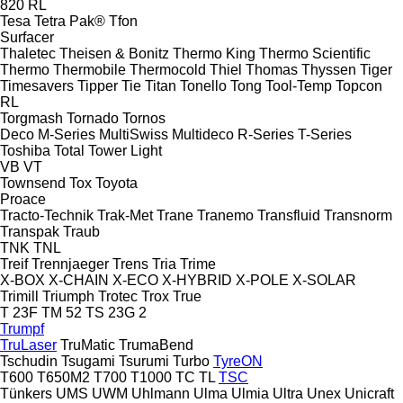
820
RL
Tesa
Tetra Pak®
Tfon
Surfacer
Thaletec
Theisen & Bonitz
Thermo King
Thermo Scientific
Thermo
Thermobile
Thermocold
Thiel
Thomas
Thyssen
Tiger
Timesavers
Tipper Tie
Titan
Tonello
Tong
Tool-Temp
Topcon
RL
Torgmash
Tornado
Tornos
Deco
M-Series
MultiSwiss
Multideco
R-Series
T-Series
Toshiba
Total
Tower Light
VB
VT
Townsend
Tox
Toyota
Proace
Tracto-Technik
Trak-Met
Trane
Tranemo
Transfluid
Transnorm
Transpak
Traub
TNK
TNL
Treif
Trennjaeger
Trens
Tria
Trime
X-BOX
X-CHAIN
X-ECO
X-HYBRID
X-POLE
X-SOLAR
Trimill
Triumph
Trotec
Trox
True
T 23F
TM 52
TS 23G 2
Trumpf
TruLaser
TruMatic
TrumaBend
Tschudin
Tsugami
Tsurumi
Turbo
TyreON
T600
T650M2
T700
T1000
TC
TL
TSC
Tünkers
UMS
UWM
Uhlmann
Ulma
Ulmia
Ultra
Unex
Unicraft