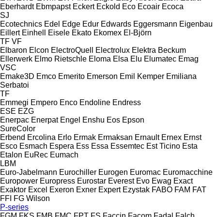
Eberhardt
Ebmpapst
Eckert
Eckold
Eco
Ecoair
Ecoca
SJ
Ecotechnics
Edel
Edge
Edur
Edwards
Eggersmann
Eigenbau
Eillert
Einhell
Eisele
Ekato
Ekomex
El-Björn
TF
VF
Elbaron
Elcon
ElectroQuell
Electrolux
Elektra Beckum
Ellerwerk
Elmo Rietschle
Eloma
Elsa
Elu
Elumatec
Emag
VSC
Emake3D
Emco
Emerito
Emerson
Emil Kemper
Emiliana
Serbatoi
TF
Emmegi
Empero
Enco
Endoline
Endress
ESE
EZG
Enerpac
Enerpat
Engel
Enshu
Eos
Epson
SureColor
Erbend
Ercolina
Erlo
Ermak
Ermaksan
Ernault
Ernex
Ernst
Esco
Esmach
Espera
Ess
Essa
Essemtec
Est Ticino
Esta
Etalon
EuRec
Eumach
LBM
Euro-Jabelmann
Eurochiller
Eurogen
Euromac
Euromacchine
Europower
Europress
Eurostar
Everest
Evo
Ewag
Exact
Exaktor
Excel
Exeron
Exner
Expert
Ezystak
FABO
FAM
FAT
FFI
FG Wilson
P-series
FGM
FKS
FMB
FMC
FPT
FS
Faccin
Facom
Fadal
Falch