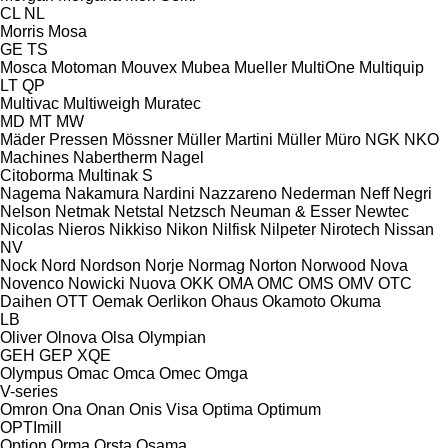
CL
NL
Morris
Mosa
GE
TS
Mosca
Motoman
Mouvex
Mubea
Mueller
MultiOne
Multiquip
LT
QP
Multivac
Multiweigh
Muratec
MD
MT
MW
Mäder Pressen
Mössner
Müller Martini
Müller
Müro
NGK
NKO
Machines
Nabertherm
Nagel
Citoborma
Multinak S
Nagema
Nakamura
Nardini
Nazzareno
Nederman
Neff
Negri
Nelson
Netmak
Netstal
Netzsch
Neuman & Esser
Newtec
Nicolas
Nieros
Nikkiso
Nikon
Nilfisk
Nilpeter
Nirotech
Nissan
NV
Nock
Nord
Nordson
Norje
Normag
Norton
Norwood
Nova
Novenco
Nowicki
Nuova
OKK
OMA
OMC
OMS
OMV
OTC
Daihen
OTT
Oemak
Oerlikon
Ohaus
Okamoto
Okuma
LB
Oliver
Olnova
Olsa
Olympian
GEH
GEP
XQE
Olympus
Omac
Omca
Omec
Omga
V-series
Omron
Ona
Onan
Onis Visa
Optima
Optimum
OPTImill
Option
Orma
Orsta
Osama