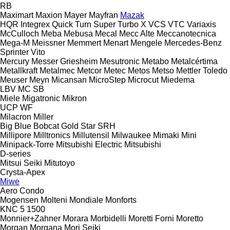
RB
Maximart
Maxion
Mayer
Mayfran
Mazak
HQR
Integrex
Quick Turn
Super Turbo X
VCS
VTC
Variaxis
McCulloch
Meba
Mebusa
Mecal
Mecc Alte
Meccanotecnica
Mega-M
Meissner
Memmert
Menart
Mengele
Mercedes-Benz
Sprinter
Vito
Mercury
Messer Griesheim
Mesutronic
Metabo
Metalcértima
Metallkraft
Metalmec
Metcor
Metec
Metos
Metso
Mettler Toledo
Meuser
Meyn
Micansan
MicroStep
Microcut
Miedema
LBV
MC
SB
Miele
Migatronic
Mikron
UCP
WF
Milacron
Miller
Big Blue
Bobcat
Gold Star
SRH
Millipore
Milltronics
Millutensil
Milwaukee
Mimaki
Mini
Minipack-Torre
Mitsubishi Electric
Mitsubishi
D-series
Mitsui Seiki
Mitutoyo
Crysta-Apex
Miwe
Aero
Condo
Mogensen
Molteni
Mondiale
Monforts
KNC 5 1500
Monnier+Zahner
Morara
Morbidelli
Moretti Forni
Moretto
Morgan
Morgana
Mori Seiki