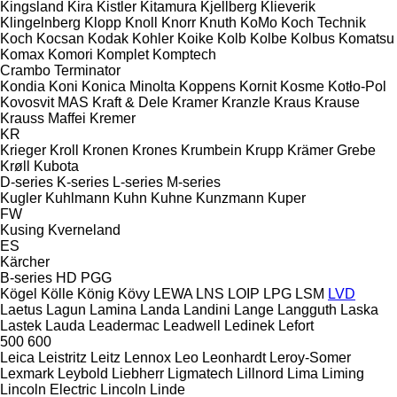
Kingsland
Kira
Kistler
Kitamura
Kjellberg
Klieverik
Klingelnberg
Klopp
Knoll
Knorr
Knuth
KoMo
Koch Technik
Koch
Kocsan
Kodak
Kohler
Koike
Kolb
Kolbe
Kolbus
Komatsu
Komax
Komori
Komplet
Komptech
Crambo
Terminator
Kondia
Koni
Konica Minolta
Koppens
Kornit
Kosme
Kotło-Pol
Kovosvit MAS
Kraft & Dele
Kramer
Kranzle
Kraus
Krause
Krauss Maffei
Kremer
KR
Krieger
Kroll
Kronen
Krones
Krumbein
Krupp
Krämer Grebe
Krøll
Kubota
D-series
K-series
L-series
M-series
Kugler
Kuhlmann
Kuhn
Kuhne
Kunzmann
Kuper
FW
Kusing
Kverneland
ES
Kärcher
B-series
HD
PGG
Kögel
Kölle
König
Kövy
LEWA
LNS
LOIP
LPG
LSM
LVD
Laetus
Lagun
Lamina
Landa
Landini
Lange
Langguth
Laska
Lastek
Lauda
Leadermac
Leadwell
Ledinek
Lefort
500
600
Leica
Leistritz
Leitz
Lennox
Leo
Leonhardt
Leroy-Somer
Lexmark
Leybold
Liebherr
Ligmatech
Lillnord
Lima
Liming
Lincoln Electric
Lincoln
Linde