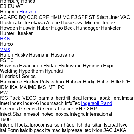
Homburg
Honda
EB
EU
WT
Hongniu
Horizon
AC
AFC
BQ
CCR
CRF
HMU
MC
PJ
SPF
ST
StitchLiner
VAC
Hoshizaki
Hosokawa Alpine
Hosokawa Micron
Houfek
Howden
Huawin
Huber
Hugo Beck
Hundegger
Hunkeler
Hunter
Hurakan
HKN
Hurco
VMX
Huron
Husky
Husmann
Husqvarna
FS
TS
Huvema
Hwacheon
Hydac
Hydrovane
Hymmen
Hyper
Welding
Hypertherm
Hyundai
H-series
i-Series
Hämmerle
Höcker Polytechnik
Hübner
Hüdig
Hüller Hille
ICE
IDM
IKA
IMA
IMC
IMS
IMT
IPC
PW
ISG Pack
IVECO
Ibarmia
Iberdrill
Ideal
Iemca
Ilapak
Ilpra
Imcar
Imet
Index
Index-6
Indumasch
InfoTec
Ingersoll Rand
G-series
P-series
R-series
T-series
VHP
XHP
Inject Star
Inmesol
Inotec
Inoxpa
Integra
International
1600
Interroll
Ipeka
Iprocomsa
Isernhäger
Ishida
Isitan
Istobal
Isve
Ital Form
Italdibipack
Italmac
Italpresse
Itec
Ixion
JAC
JAKA