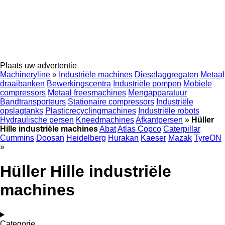
Plaats uw advertentie
Machineryline
»
Industriële machines
Dieselaggregaten
Metaal
draaibanken
Bewerkingscentra
Industriële pompen
Mobiele
compressors
Metaal freesmachines
Mengapparatuur
Bandtransporteurs
Stationaire compressors
Industriële
opslagtanks
Plasticrecyclingmachines
Industriële robots
Hydraulische persen
Kneedmachines
Afkantpersen
»
Hüller
Hille industriële machines
Abat
Atlas Copco
Caterpillar
Cummins
Doosan
Heidelberg
Hurakan
Kaeser
Mazak
TyreON
»
Hüller Hille industriële
machines
Categorie