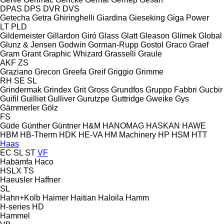
DPAS
DPS
DVR
DVS
Getecha
Getra
Ghiringhelli
Giardina
Gieseking
Giga Power
LT
PLD
Gildemeister
Gillardon
Giró
Glass
Glatt
Gleason
Glimek
Global
Glunz & Jensen
Godwin
Gorman-Rupp
Gostol
Graco
Graef
Gram
Grant
Graphic Whizard
Grasselli
Graule
AKF
ZS
Graziano
Grecon
Greefa
Greif
Griggio
Grimme
RH
SE
SL
Grindermak
Grindex
Grit
Gross
Grundfos
Gruppo Fabbri
Gucbir
Guifil
Guilliet
Gulliver
Gurutzpe
Guttridge
Gweike
Gys
Gämmerler
Gölz
FS
Güde
Günther
Güntner
H&M
HANOMAG
HASKAN
HAWE
HBM
HB‑Therm
HDK
HE-VA
HM Machinery
HP
HSM
HTT
Haas
EC
SL
ST
VF
Habämfa
Haco
HSLX
TS
Haeusler
Haffner
SL
Hahn+Kolb
Haimer
Haitian
Haloila
Hamm
H-series
HD
Hammel