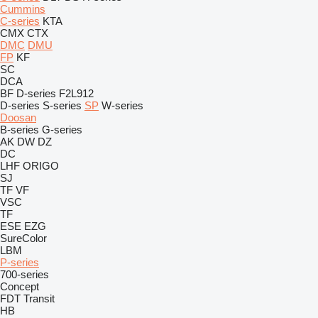
Cummins
C-series
KTA
CMX
CTX
DMC
DMU
FP
KF
SC
DCA
BF
D-series
F2L912
D-series
S-series
SP
W-series
Doosan
B-series
G-series
AK
DW
DZ
DC
LHF
ORIGO
SJ
TF
VF
VSC
TF
ESE
EZG
SureColor
LBM
P-series
700-series
Concept
FDT
Transit
HB