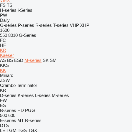
VMX
FS
TS
H-series
i-Series
PW
Daily
G-series
P-series
R-series
T-series
VHP
XHP
1600
550
8010
G-Series
FC
HF
KR
Kaeser
AS
BS
ESD
M-series
SK
SM
KKS
KK
Minarc
ZSW
Crambo
Terminator
KR
D-series
K-series
L-series
M-series
FW
ES
B-series
HD
PGG
500
600
E-series
MT
R-series
DTS
LE
TGM
TGS
TGX