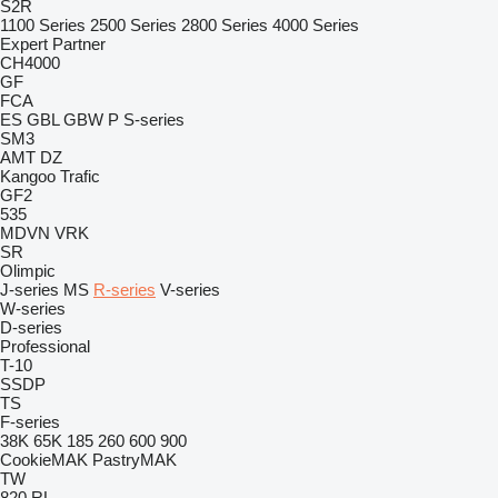
S2R
1100 Series
2500 Series
2800 Series
4000 Series
Expert
Partner
CH4000
GF
FCA
ES
GBL
GBW
P
S-series
SM3
AMT
DZ
Kangoo
Trafic
GF2
535
MDVN
VRK
SR
Olimpic
J-series
MS
R-series
V-series
W-series
D-series
Professional
T-10
SSDP
TS
F-series
38K
65K
185
260
600
900
CookieMAK
PastryMAK
TW
820
RL