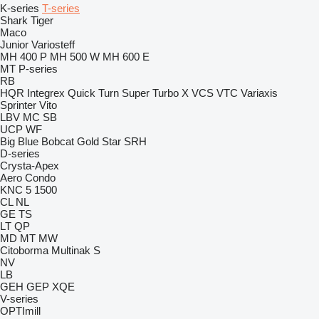
K-series
T-series
Shark
Tiger
Maco
Junior
Variosteff
MH 400 P
MH 500 W
MH 600 E
MT
P-series
RB
HQR
Integrex
Quick Turn
Super Turbo X
VCS
VTC
Variaxis
Sprinter
Vito
LBV
MC
SB
UCP
WF
Big Blue
Bobcat
Gold Star
SRH
D-series
Crysta-Apex
Aero
Condo
KNC 5 1500
CL
NL
GE
TS
LT
QP
MD
MT
MW
Citoborma
Multinak S
NV
LB
GEH
GEP
XQE
V-series
OPTImill