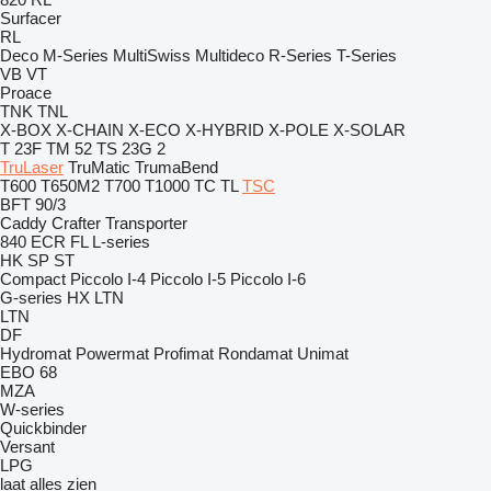
Surfacer
RL
Deco
M-Series
MultiSwiss
Multideco
R-Series
T-Series
VB
VT
Proace
TNK
TNL
X-BOX
X-CHAIN
X-ECO
X-HYBRID
X-POLE
X-SOLAR
T 23F
TM 52
TS 23G 2
TruLaser
TruMatic
TrumaBend
T600
T650M2
T700
T1000
TC
TL
TSC
BFT 90/3
Caddy
Crafter
Transporter
840
ECR
FL
L-series
HK
SP
ST
Compact
Piccolo I-4
Piccolo I-5
Piccolo I-6
G-series
HX
LTN
LTN
DF
Hydromat
Powermat
Profimat
Rondamat
Unimat
EBO 68
MZA
W-series
Quickbinder
Versant
LPG
laat alles zien