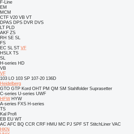
F-Line
EM
MCM
CTF
V20
VB
VT
DPAS
DPS
DVR
DVS
LT
PLD
AKF
ZS
RH
SE
SL
FS
EC
SL
ST
VF
HSLX
TS
SL
H-series
HD
VB
VF
103 LO
103 SP
107-20
136D
Heidelberg
GTO
GTP
Kord
OHT
PM
QM
SM
Stahlfolder
Suprasetter
C-series
U-series
UWF
HFW
HYW
A-series
FXS
H-series
TS
Kal
Profi
EB
EU
WT
AC
AFC
BQ
CCR
CRF
HMU
MC
PJ
SPF
ST
StitchLiner
VAC
HKN