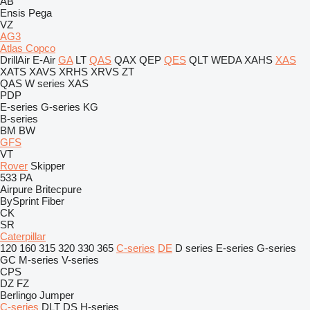
AB
Ensis
Pega
VZ
AG3
Atlas Copco
DrillAir
E-Air
GA
LT
QAS
QAX
QEP
QES
QLT
WEDA
XAHS
XAS
XATS
XAVS
XRHS
XRVS
ZT
QAS
W series
XAS
PDP
E-series
G-series
KG
B-series
BM
BW
GFS
VT
Rover
Skipper
533
PA
Airpure
Britecpure
BySprint Fiber
CK
SR
Caterpillar
120
160
315
320
330
365
C-series
DE
D series
E-series
G-series
GC
M-series
V-series
CPS
DZ
FZ
Berlingo
Jumper
C-series
DLT
DS
H-series