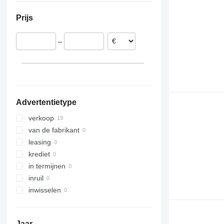
Frankrijk
Prijs
Letland
Verenigd Koninkrijk
–
Advertentietype
verkoop
van de fabrikant
leasing
krediet
in termijnen
inruil
inwisselen
Jaar