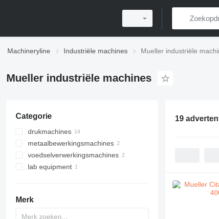
Machineryline
Industriële machines
Mueller industriële mach
Mueller industriële machines
Categorie
19 adverten
drukmachines
metaalbewerkingsmachines
postprintmachines
voedselverwerkingsmachines
metaalpersen
inbindmachines
lab equipment
melkverwerkingsmachines
boek naaimachines
hydraulische persen
andere
overige lab equipment
lijmmachines
melktanks
voedselverwerkingsmachines
enveloplades
Merk