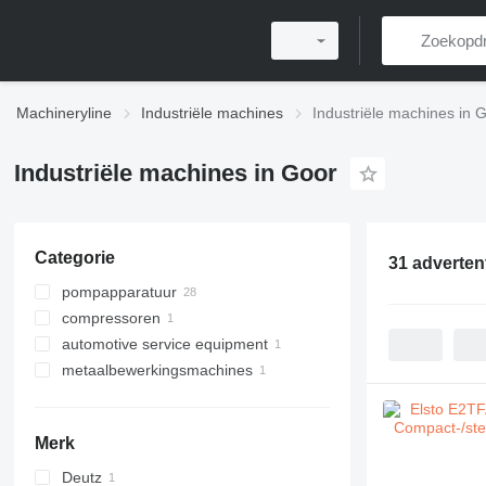
Machineryline
Industriële machines
Industriële machines in 
Industriële machines in Goor
Categorie
31 adverten
pompapparatuur
compressoren
hydraulische stations
automotive service equipment
motorpompen
stationaire compressors
metaalbewerkingsmachines
bandenapparaten
pijpenbuigers
bandendemonteerapparaten
Merk
Deutz