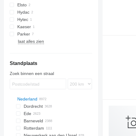
Elsto
BF
Hydac
D-series
Hytec
F2L912
Kaeser
Parker
AS
laat alles zien
BS
ESD
M-series
Standplaats
SK
SM
Zoek binnen een straal
Nederland
Dordrecht
Ede
Barneveld
Rotterdam
Nieuwerkerk aan den IJssel