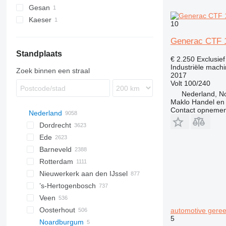
Gesan
CTF
Kaeser
10
M-series
Generac CTF 
Standplaats
€ 2.250
Exclusie
Industriële machi
Zoek binnen een straal
2017
Volt
100/240
Nederland, 
Maklo Handel en
Contact opnemen
Nederland
Dordrecht
Ede
Barneveld
Rotterdam
Nieuwerkerk aan den IJssel
’s-Hertogenbosch
Veen
Oosterhout
automotive gere
5
Noardburgum