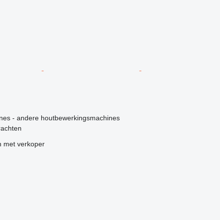
g
ines - andere houtbewerkingsmachines
rachten
 met verkoper