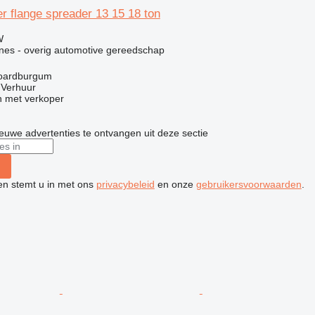
r flange spreader 13 15 18 ton
W
ines - overig automotive gereedschap
Noardburgum
 Verhuur
 met verkoper
nieuwe advertenties te ontvangen uit deze sectie
ken stemt u in met ons
privacybeleid
en onze
gebruikersvoorwaarden
.