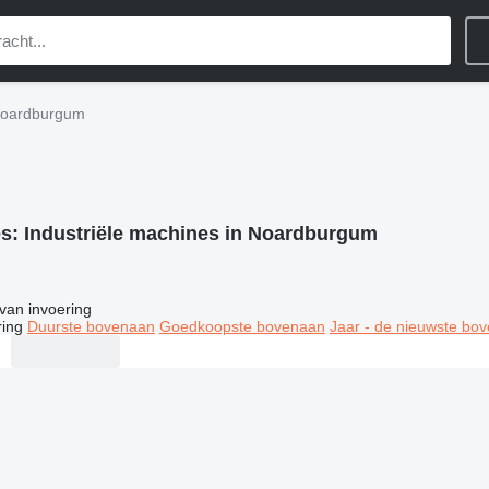
 Noardburgum
es:
Industriële machines in Noardburgum
van invoering
ring
Duurste bovenaan
Goedkoopste bovenaan
Jaar - de nieuwste bo