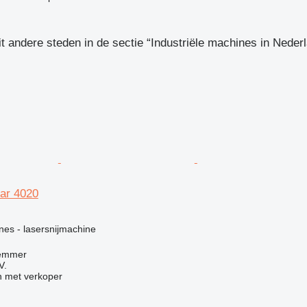
it andere steden in de sectie “Industriële machines in Nederl
tar 4020
g
nes - lasersnijmachine
Lemmer
V.
 met verkoper