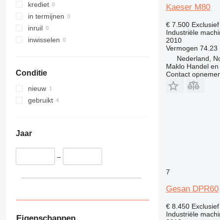
krediet
Kaeser M80
in termijnen
€ 7.500
Exclusie
inruil
Industriële mach
inwisselen
2010
Vermogen
74.23
Nederland, 
Maklo Handel en
Conditie
Contact opnemen
nieuw
gebruikt
Jaar
–
7
Gesan DPR60
€ 8.450
Exclusie
Industriële machi
Eigenschappen