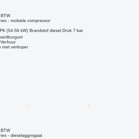
f BTW
ines - mobiele compressor
 PK (54.56 kW)
Brandstof
diesel
Druk
7 bar
Noardburgum
 Verhuur
 met verkoper
f BTW
nes - dieselaggregaat