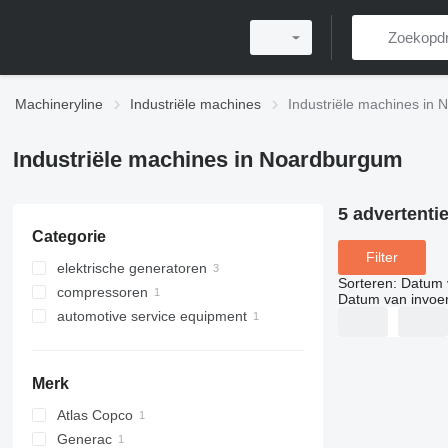
Machineryline
Industriële machines
Industriële machines in
Industriële machines in Noardburgum
5 advertenti
Categorie
Filter
elektrische generatoren
Sorteren
:
Datum 
compressoren
dieselaggregaten
Datum van invoe
automotive service equipment
lichtmasten
mobiele compressors
automotive gereedschapen
overig automotive
gereedschappen
Merk
Atlas Copco
Generac
QAS