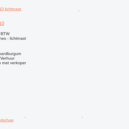
10
f BTW
nes - lichtmast
Noardburgum
 Verhuur
 met verkoper
edschap