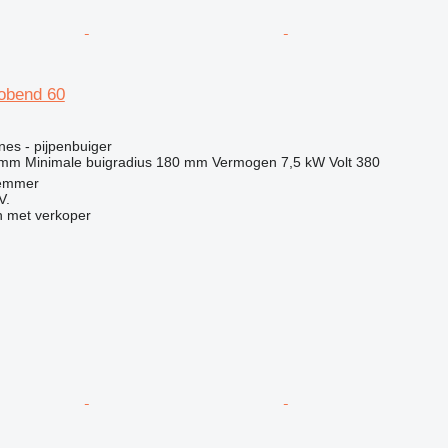
obend 60
g
nes - pijpenbuiger
 mm
Minimale buigradius
180 mm
Vermogen
7,5 kW
Volt
380
Lemmer
V.
 met verkoper