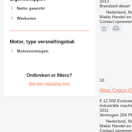
2013
Brandstof
diesel
Netto gewicht
Nederland, 
Maklo Handel en
Werkuren
Contact opnemen
Motor, type versnellingsbak
Motorvermogen
Ontbreken er filters?
10
Stel een wijziging voor
Atlas Copco 
€ 12.500
Exclusi
Industriële machi
2011
Vermogen
204 P
Nederland, 
Maklo Handel en
Contact opnemen