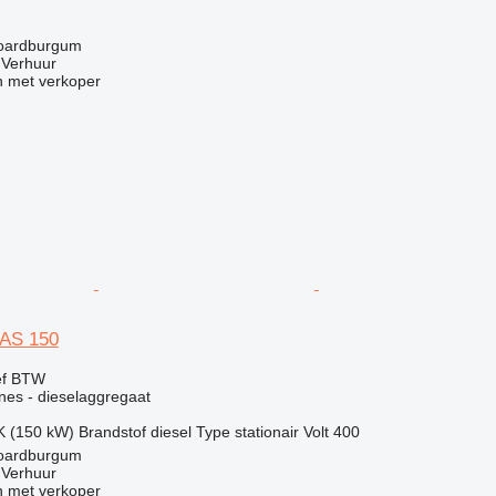
Noardburgum
 Verhuur
 met verkoper
QAS 150
ef BTW
nes - dieselaggregaat
K (150 kW)
Brandstof
diesel
Type
stationair
Volt
400
Noardburgum
 Verhuur
 met verkoper