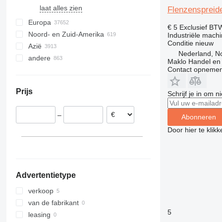
laat alles zien
Flenzenspreide
Europa
€ 5
Exclusief BT
Noord- en Zuid-Amerika
Duitsland
Industriële mach
Conditie
nieuw
Azië
Spanje
Mexico
Nederland, 
andere
België
VS
Oezbekistan
Maklo Handel en
Contact opnemen
Polen
Canada
Turkije
Oekraïne
Verenigd Koninkrijk
China
Chili
Prijs
Schrijf je in om 
Frankrijk
Verenigde Arabische Emiraten
Colombia
Portugal
Moldavië
India
–
Abonneren
Zwitserland
Zuid-Afrika
Japan
laat alles zien
Brazilië
Door hier te klik
Kazachstan
Australië
Zuid-Korea
Argentinië
laat alles zien
laat alles zien
Advertentietype
verkoop
van de fabrikant
5
leasing