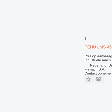
9
PEHU LMS 45
Prijs op aanvraa
Industriële mach
Nederland, D
Frimach B.V.
Contact opnemen