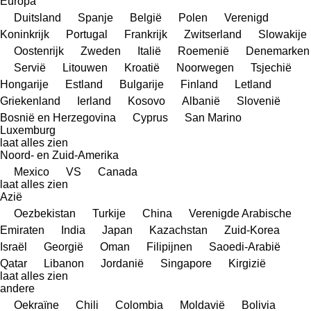
Europa
Duitsland
Spanje
België
Polen
Verenigd
Koninkrijk
Portugal
Frankrijk
Zwitserland
Slowakije
Oostenrijk
Zweden
Italië
Roemenië
Denemarken
Servië
Litouwen
Kroatië
Noorwegen
Tsjechië
Hongarije
Estland
Bulgarije
Finland
Letland
Griekenland
Ierland
Kosovo
Albanië
Slovenië
Bosnië en Herzegovina
Cyprus
San Marino
Luxemburg
laat alles zien
Noord- en Zuid-Amerika
Mexico
VS
Canada
laat alles zien
Azië
Oezbekistan
Turkije
China
Verenigde Arabische
Emiraten
India
Japan
Kazachstan
Zuid-Korea
Israël
Georgië
Oman
Filipijnen
Saoedi-Arabië
Qatar
Libanon
Jordanië
Singapore
Kirgizië
laat alles zien
andere
Oekraïne
Chili
Colombia
Moldavië
Bolivia