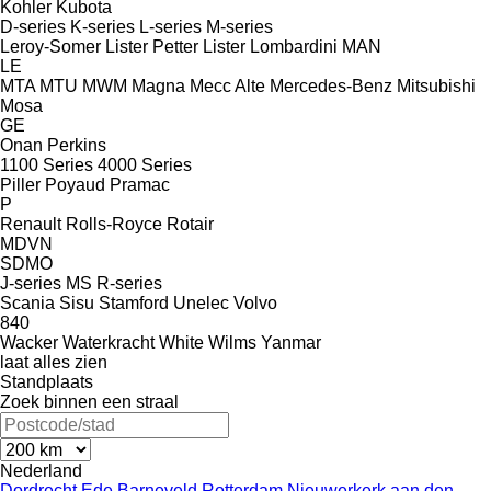
Kohler
Kubota
D-series
K-series
L-series
M-series
Leroy-Somer
Lister Petter
Lister
Lombardini
MAN
LE
MTA
MTU
MWM
Magna
Mecc Alte
Mercedes-Benz
Mitsubishi
Mosa
GE
Onan
Perkins
1100 Series
4000 Series
Piller
Poyaud
Pramac
P
Renault
Rolls-Royce
Rotair
MDVN
SDMO
J-series
MS
R-series
Scania
Sisu
Stamford
Unelec
Volvo
840
Wacker
Waterkracht
White
Wilms
Yanmar
laat alles zien
Standplaats
Zoek binnen een straal
Nederland
Dordrecht
Ede
Barneveld
Rotterdam
Nieuwerkerk aan den