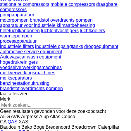
stationaire compressors
mobiele compressors
draagbare
compressors
pompapparatuur
motorpompen
brandstof overdrachts pompen
apparatuur voor industriële klimaatbeheersing
heteluchtkanonnen
luchtontvochtigers
luchtkoelers
warmtepompen
procesapparatuur
industriële filters
industriële opslagtanks
droogequipment
automotive service equipment
Autowas/car wash equipment
hogedrukreinigers
voedselverwerkingsmachines
melkverwerkingsmachines
melkseparators
benzinestationuitrusting
brandstof overdrachts pompen
laat alles zien
Merk
Geen resultaten gevonden voor deze zoekopdracht
AEG
AVK
Airpress
Alup
Atlas Copco
GA
QAS
XAS
Baudouin
Beko
Boge
Bredenoord
Broadcrown
Caterpillar