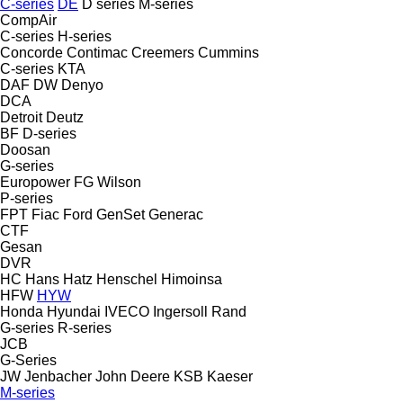
C-series
DE
D series
M-series
CompAir
C-series
H-series
Concorde
Contimac
Creemers
Cummins
C-series
KTA
DAF
DW
Denyo
DCA
Detroit
Deutz
BF
D-series
Doosan
G-series
Europower
FG Wilson
P-series
FPT
Fiac
Ford
GenSet
Generac
CTF
Gesan
DVR
HC
Hans
Hatz
Henschel
Himoinsa
HFW
HYW
Honda
Hyundai
IVECO
Ingersoll Rand
G-series
R-series
JCB
G-Series
JW
Jenbacher
John Deere
KSB
Kaeser
M-series