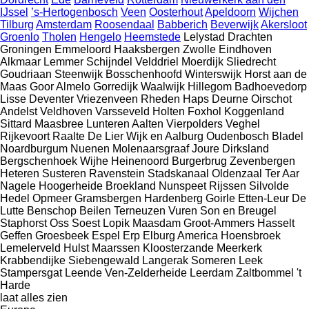
IJssel
’s-Hertogenbosch
Veen
Oosterhout
Apeldoorn
Wijchen
Tilburg
Amsterdam
Roosendaal
Babberich
Beverwijk
Akersloot
Groenlo
Tholen
Hengelo
Heemstede
Lelystad
Drachten
Groningen
Emmeloord
Haaksbergen
Zwolle
Eindhoven
Alkmaar
Lemmer
Schijndel
Velddriel
Moerdijk
Sliedrecht
Goudriaan
Steenwijk
Bosschenhoofd
Winterswijk
Horst aan de
Maas
Goor
Almelo
Gorredijk
Waalwijk
Hillegom
Badhoevedorp
Lisse
Deventer
Vriezenveen
Rheden
Haps
Deurne
Oirschot
Andelst
Veldhoven
Varsseveld
Holten
Foxhol
Koggenland
Sittard
Maasbree
Lunteren
Aalten
Vierpolders
Veghel
Rijkevoort
Raalte
De Lier
Wijk en Aalburg
Oudenbosch
Bladel
Noardburgum
Nuenen
Molenaarsgraaf
Joure
Dirksland
Bergschenhoek
Wijhe
Heinenoord
Burgerbrug
Zevenbergen
Heteren
Susteren
Ravenstein
Stadskanaal
Oldenzaal
Ter Aar
Nagele
Hoogerheide
Broekland
Nunspeet
Rijssen
Silvolde
Hedel
Opmeer
Gramsbergen
Hardenberg
Goirle
Etten-Leur
De
Lutte
Benschop
Beilen
Terneuzen
Vuren
Son en Breugel
Staphorst
Oss
Soest
Lopik
Maasdam
Groot-Ammers
Hasselt
Geffen
Groesbeek
Espel
Erp
Elburg
America
Hoensbroek
Lemelerveld
Hulst
Maarssen
Kloosterzande
Meerkerk
Krabbendijke
Siebengewald
Langerak
Someren
Leek
Stampersgat
Leende
Ven-Zelderheide
Leerdam
Zaltbommel
't
Harde
laat alles zien