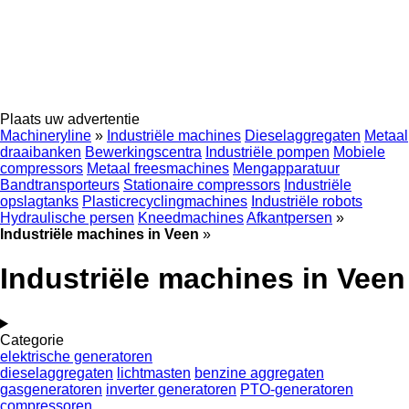
Plaats uw advertentie
Machineryline
»
Industriële machines
Dieselaggregaten
Metaal
draaibanken
Bewerkingscentra
Industriële pompen
Mobiele
compressors
Metaal freesmachines
Mengapparatuur
Bandtransporteurs
Stationaire compressors
Industriële
opslagtanks
Plasticrecyclingmachines
Industriële robots
Hydraulische persen
Kneedmachines
Afkantpersen
»
Industriële machines in Veen
»
Industriële machines in Veen
Categorie
elektrische generatoren
dieselaggregaten
lichtmasten
benzine aggregaten
gasgeneratoren
inverter generatoren
PTO-generatoren
compressoren