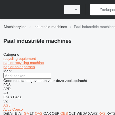
Machineryline
Industriële machines
Paal industriële machine
Paal industriële machines
Categorie
recycling equipment
papier recycling machine
papier balenpersen
Merk
Geen resultaten gevonden voor deze zoekopdracht
PDS
APD
AB
Ensis
Pega
VZ
AG3
Atlas Copco
DrillAir
E-Air
GA
LT
QAS
QAX
QEP
QES
QLT
WEDA
XAHS
XAS
XAT