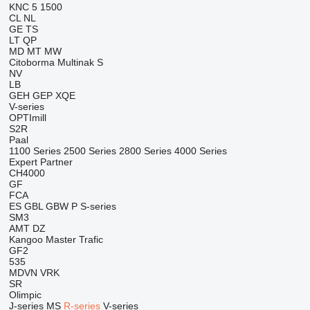
KNC 5 1500
CL
NL
GE
TS
LT
QP
MD
MT
MW
Citoborma
Multinak S
NV
LB
GEH
GEP
XQE
V-series
OPTImill
S2R
Paal
1100 Series
2500 Series
2800 Series
4000 Series
Expert
Partner
CH4000
GF
FCA
ES
GBL
GBW
P
S-series
SM3
AMT
DZ
Kangoo
Master
Trafic
GF2
535
MDVN
VRK
SR
Olimpic
J-series
MS
R-series
V-series