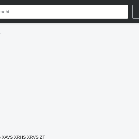
s
S
XAVS
XRHS
XRVS
ZT