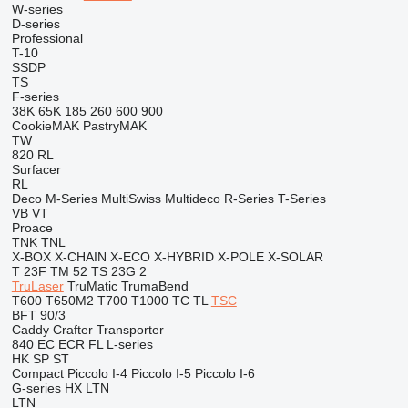
W-series
D-series
Professional
T-10
SSDP
TS
F-series
38K
65K
185
260
600
900
CookieMAK
PastryMAK
TW
820
RL
Surfacer
RL
Deco
M-Series
MultiSwiss
Multideco
R-Series
T-Series
VB
VT
Proace
TNK
TNL
X-BOX
X-CHAIN
X-ECO
X-HYBRID
X-POLE
X-SOLAR
T 23F
TM 52
TS 23G 2
TruLaser
TruMatic
TrumaBend
T600
T650M2
T700
T1000
TC
TL
TSC
BFT 90/3
Caddy
Crafter
Transporter
840
EC
ECR
FL
L-series
HK
SP
ST
Compact
Piccolo I-4
Piccolo I-5
Piccolo I-6
G-series
HX
LTN
LTN