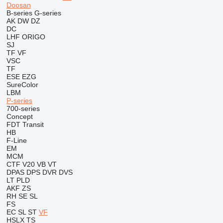
Doosan
B-series
G-series
AK
DW
DZ
DC
LHF
ORIGO
SJ
TF
VF
VSC
TF
ESE
EZG
SureColor
LBM
P-series
700-series
Concept
FDT
Transit
HB
F-Line
EM
MCM
CTF
V20
VB
VT
DPAS
DPS
DVR
DVS
LT
PLD
AKF
ZS
RH
SE
SL
FS
EC
SL
ST
VF
HSLX
TS