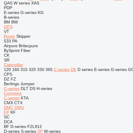
QAS
W series
XAS
PDP
E-series
G-series
KG
B-series
BM
BW
GFS
VT
Rover
Skipper
533
PA
Airpure
Britecpure
BySprint Fiber
CK
SR
Caterpillar
120
160
315
320
330
365
C-series
DE
D series
E-series
G-series
G
CPS
DZ
FZ
Berlingo
Jumper
C-series
DLT
DS
H-series
Cummins
C-series
KTA
CMX
CTX
DMC
DMU
FP
KF
SC
DCA
BF
D-series
F2L912
D-series
S-series
SP
W-series