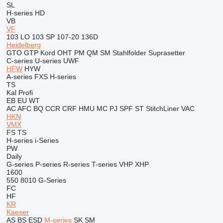
SL
H-series
HD
VB
VF
103 LO
103 SP
107-20
136D
Heidelberg
GTO
GTP
Kord
OHT
PM
QM
SM
Stahlfolder
Suprasetter
C-series
U-series
UWF
HFW
HYW
A-series
FXS
H-series
TS
Kal
Profi
EB
EU
WT
AC
AFC
BQ
CCR
CRF
HMU
MC
PJ
SPF
ST
StitchLiner
VAC
HKN
VMX
FS
TS
H-series
i-Series
PW
Daily
G-series
P-series
R-series
T-series
VHP
XHP
1600
550
8010
G-Series
FC
HF
KR
Kaeser
AS
BS
ESD
M-series
SK
SM