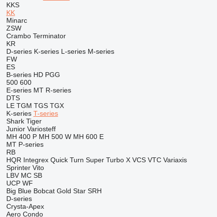
KKS
KK
Minarc
ZSW
Crambo
Terminator
KR
D-series
K-series
L-series
M-series
FW
ES
B-series
HD
PGG
500
600
E-series
MT
R-series
DTS
LE
TGM
TGS
TGX
K-series
T-series
Shark
Tiger
Junior
Variosteff
MH 400 P
MH 500 W
MH 600 E
MT
P-series
RB
HQR
Integrex
Quick Turn
Super Turbo X
VCS
VTC
Variaxis
Sprinter
Vito
LBV
MC
SB
UCP
WF
Big Blue
Bobcat
Gold Star
SRH
D-series
Crysta-Apex
Aero
Condo