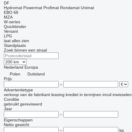
DF
Hydromat
Powermat
Profimat
Rondamat
Unimat
EBO 68
MZA
W-series
Quickbinder
Versant
LPG
laat alles zien
Standplaats
Zoek binnen een straal
Nederland
Europa
Polen
Duitsland
Prijs
–
Advertentietype
verkoop
van de fabrikant
leasing
krediet
in termijnen
inruil
inwisselen
Conditie
gebruikt
gereviseerd
Jaar
–
Eigenschappen
Netto gewicht
–
kg