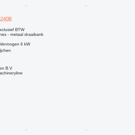
6240B
xclusief BTW
ines - metaal draaibank
Vermogen
6 kW
ijchen
en B.V.
achineryline