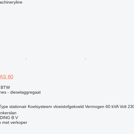
achineryline
QAS 60
f BTW
nes - dieselaggregaat
Type
stationair
Koelsysteem
vloeistofgekoeld
Vermogen
60 kVA
Volt
23
onkerslan
DING B.V
 met verkoper