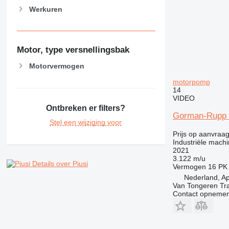
Werkuren
Motor, type versnellingsbak
Motorvermogen
motorpomp
14
VIDEO
Ontbreken er filters?
Gorman-Rupp S
Stel een wijziging voor
Prijs op aanvraa
Industriële mach
2021
3.122 m/u
Details over Piusi
Vermogen
16 PK
Nederland, A
Van Tongeren Tr
Contact opnemen