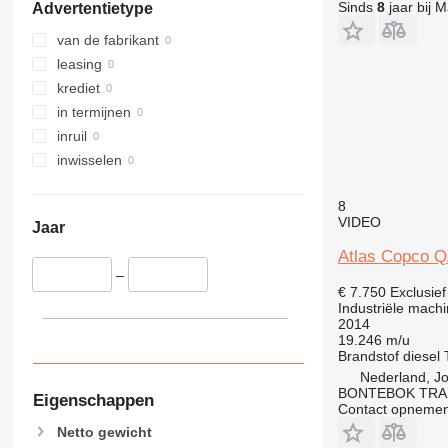
Sinds
8
jaar bij M
Advertentietype
van de fabrikant
leasing
krediet
in termijnen
inruil
inwisselen
8
VIDEO
Jaar
Atlas Copco 
–
€ 7.750
Exclusie
Industriële machi
2014
19.246 m/u
Brandstof
diesel
Nederland, J
BONTEBOK TRA
Eigenschappen
Contact opnemen
Netto gewicht