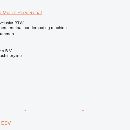
o Müller Poedercoat
xclusief BTW
ines - metaal poedercoating machine
Brummen
en B.V.
achineryline
3 ESV