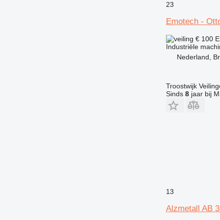
23
Emotech - Ott
€ 100
E
Industriële mach
Nederland, 
Troostwijk Veiling
Sinds
8
jaar bij M
13
Alzmetall AB 