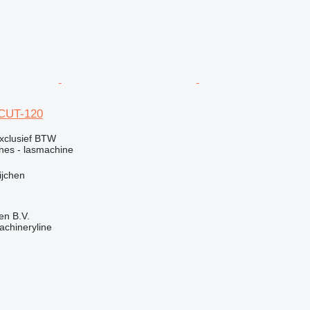
 CUT-120
xclusief BTW
ines - lasmachine
ijchen
en B.V.
achineryline