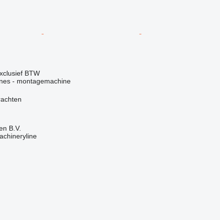
xclusief BTW
ines - montagemachine
rachten
en B.V.
achineryline