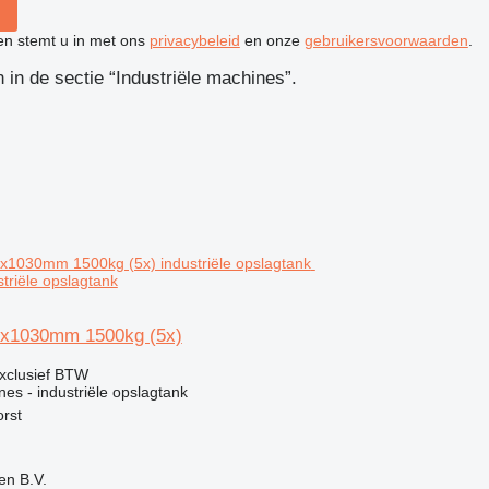
ken stemt u in met ons
privacybeleid
en onze
gebruikersvoorwaarden
.
in de sectie “Industriële machines”.
triële opslagtank
0x1030mm 1500kg (5x)
xclusief BTW
nes - industriële opslagtank
rst
en B.V.