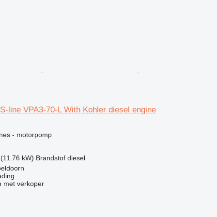
-line VPA3-70-L With Kohler diesel engine
g
ines - motorpomp
 (11.76 kW)
Brandstof
diesel
peldoorn
ading
 met verkoper