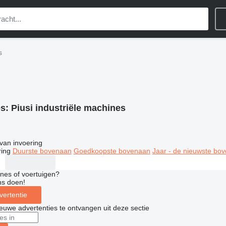
s
es:
Piusi industriële machines
van invoering
ring
Duurste bovenaan
Goedkoopste bovenaan
Jaar - de nieuwste bo
nes of voertuigen?
ns doen!
vertentie
nieuwe advertenties te ontvangen uit deze sectie