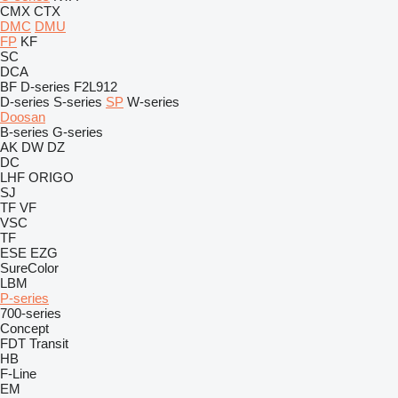
CMX
CTX
DMC
DMU
FP
KF
SC
DCA
BF
D-series
F2L912
D-series
S-series
SP
W-series
Doosan
B-series
G-series
AK
DW
DZ
DC
LHF
ORIGO
SJ
TF
VF
VSC
TF
ESE
EZG
SureColor
LBM
P-series
700-series
Concept
FDT
Transit
HB
F-Line
EM