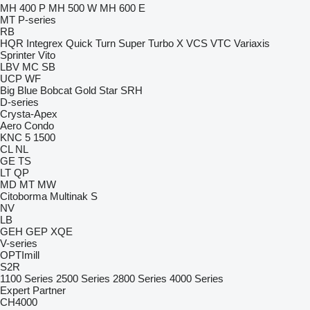
MH 400 P
MH 500 W
MH 600 E
MT
P-series
RB
HQR
Integrex
Quick Turn
Super Turbo X
VCS
VTC
Variaxis
Sprinter
Vito
LBV
MC
SB
UCP
WF
Big Blue
Bobcat
Gold Star
SRH
D-series
Crysta-Apex
Aero
Condo
KNC 5 1500
CL
NL
GE
TS
LT
QP
MD
MT
MW
Citoborma
Multinak S
NV
LB
GEH
GEP
XQE
V-series
OPTImill
S2R
1100 Series
2500 Series
2800 Series
4000 Series
Expert
Partner
CH4000