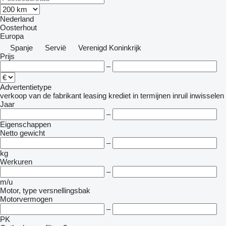
Nederland
Oosterhout
Europa
Spanje
Servië
Verenigd Koninkrijk
Prijs
–
Advertentietype
verkoop
van de fabrikant
leasing
krediet
in termijnen
inruil
inwisselen
Jaar
–
Eigenschappen
Netto gewicht
–
kg
Werkuren
–
m/u
Motor, type versnellingsbak
Motorvermogen
–
PK