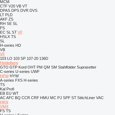
MCM
CTF
V20
VB
VT
DPAS
DPS
DVR
DVS
LT
PLD
AKF
ZS
RH
SE
SL
FS
EC
SL
ST
VF
HSLX
TS
SL
H-series
HD
VB
VF
103 LO
103 SP
107-20
136D
Heidelberg
GTO
GTP
Kord
OHT
PM
QM
SM
Stahlfolder
Suprasetter
C-series
U-series
UWF
HFW
HYW
A-series
FXS
H-series
TS
Kal
Profi
EB
EU
WT
AC
AFC
BQ
CCR
CRF
HMU
MC
PJ
SPF
ST
StitchLiner
VAC
HKN
VMX
FS
TS