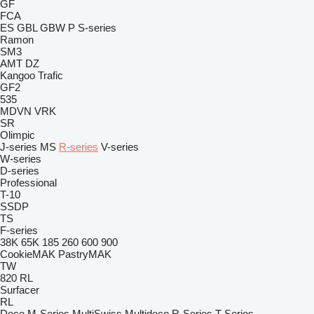
GF
FCA
ES
GBL
GBW
P
S-series
Ramon
SM3
AMT
DZ
Kangoo
Trafic
GF2
535
MDVN
VRK
SR
Olimpic
J-series
MS
R-series
V-series
W-series
D-series
Professional
T-10
SSDP
TS
F-series
38K
65K
185
260
600
900
CookieMAK
PastryMAK
TW
820
RL
Surfacer
RL
Deco
M-Series
MultiSwiss
Multideco
R-Series
T-Series