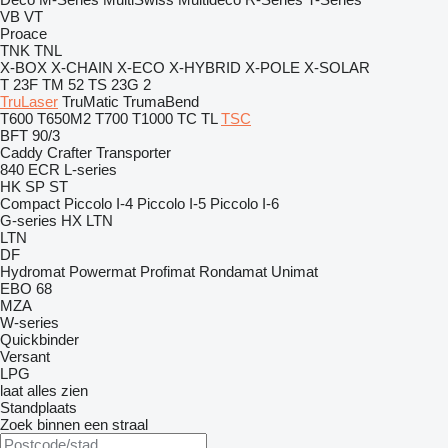
VB
VT
Proace
TNK
TNL
X-BOX
X-CHAIN
X-ECO
X-HYBRID
X-POLE
X-SOLAR
T 23F
TM 52
TS 23G 2
TruLaser
TruMatic
TrumaBend
T600
T650M2
T700
T1000
TC
TL
TSC
BFT 90/3
Caddy
Crafter
Transporter
840
ECR
L-series
HK
SP
ST
Compact
Piccolo I-4
Piccolo I-5
Piccolo I-6
G-series
HX
LTN
LTN
DF
Hydromat
Powermat
Profimat
Rondamat
Unimat
EBO 68
MZA
W-series
Quickbinder
Versant
LPG
laat alles zien
Standplaats
Zoek binnen een straal