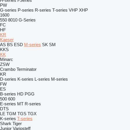
H-series
i-Series
PW
G-series
P-series
R-series
T-series
VHP
XHP
1600
550
8010
G-Series
FC
HF
KR
Kaeser
AS
BS
ESD
M-series
SK
SM
KKS
KK
Minarc
ZSW
Crambo
Terminator
KR
D-series
K-series
L-series
M-series
FW
ES
B-series
HD
PGG
500
600
E-series
MT
R-series
DTS
LE
TGM
TGS
TGX
K-series
T-series
Shark
Tiger
Junior
Variosteff