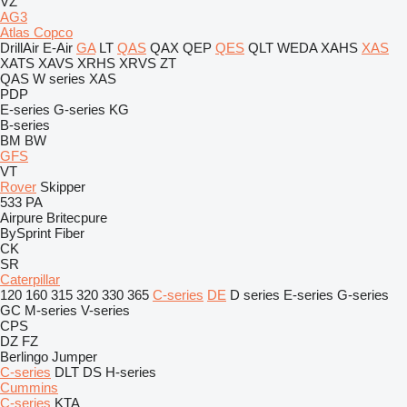
VZ
AG3
Atlas Copco
DrillAir
E-Air
GA
LT
QAS
QAX
QEP
QES
QLT
WEDA
XAHS
XAS
XATS
XAVS
XRHS
XRVS
ZT
QAS
W series
XAS
PDP
E-series
G-series
KG
B-series
BM
BW
GFS
VT
Rover
Skipper
533
PA
Airpure
Britecpure
BySprint Fiber
CK
SR
Caterpillar
120
160
315
320
330
365
C-series
DE
D series
E-series
G-series
GC
M-series
V-series
CPS
DZ
FZ
Berlingo
Jumper
C-series
DLT
DS
H-series
Cummins
C-series
KTA