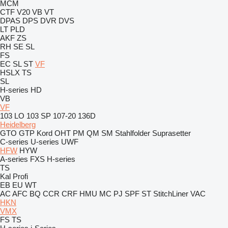
MCM
CTF
V20
VB
VT
DPAS
DPS
DVR
DVS
LT
PLD
AKF
ZS
RH
SE
SL
FS
EC
SL
ST
VF
HSLX
TS
SL
H-series
HD
VB
VF
103 LO
103 SP
107-20
136D
Heidelberg
GTO
GTP
Kord
OHT
PM
QM
SM
Stahlfolder
Suprasetter
C-series
U-series
UWF
HFW
HYW
A-series
FXS
H-series
TS
Kal
Profi
EB
EU
WT
AC
AFC
BQ
CCR
CRF
HMU
MC
PJ
SPF
ST
StitchLiner
VAC
HKN
VMX
FS
TS