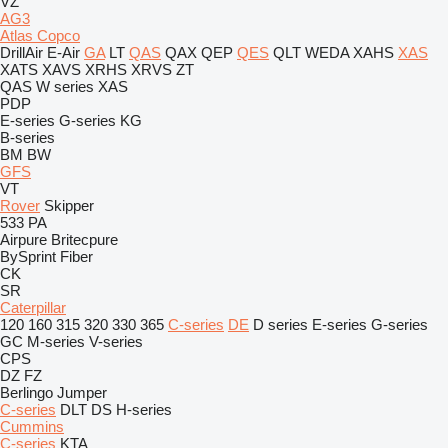
VZ
AG3
Atlas Copco
DrillAir
E-Air
GA
LT
QAS
QAX
QEP
QES
QLT
WEDA
XAHS
XAS
XATS
XAVS
XRHS
XRVS
ZT
QAS
W series
XAS
PDP
E-series
G-series
KG
B-series
BM
BW
GFS
VT
Rover
Skipper
533
PA
Airpure
Britecpure
BySprint Fiber
CK
SR
Caterpillar
120
160
315
320
330
365
C-series
DE
D series
E-series
G-series
GC
M-series
V-series
CPS
DZ
FZ
Berlingo
Jumper
C-series
DLT
DS
H-series
Cummins
C-series
KTA