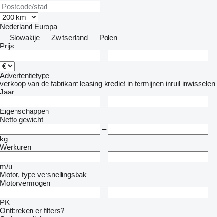
Nederland
Europa
Slowakije
Zwitserland
Polen
Prijs
–
Advertentietype
verkoop
van de fabrikant
leasing
krediet
in termijnen
inruil
inwisselen
Jaar
–
Eigenschappen
Netto gewicht
–
kg
Werkuren
–
m/u
Motor, type versnellingsbak
Motorvermogen
–
PK
Ontbreken er filters?