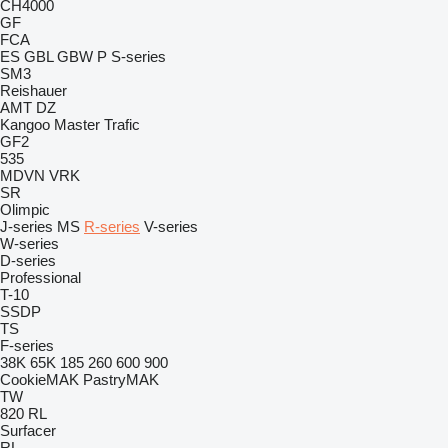
CH4000
GF
FCA
ES
GBL
GBW
P
S-series
SM3
Reishauer
AMT
DZ
Kangoo
Master
Trafic
GF2
535
MDVN
VRK
SR
Olimpic
J-series
MS
R-series
V-series
W-series
D-series
Professional
T-10
SSDP
TS
F-series
38K
65K
185
260
600
900
CookieMAK
PastryMAK
TW
820
RL
Surfacer
RL