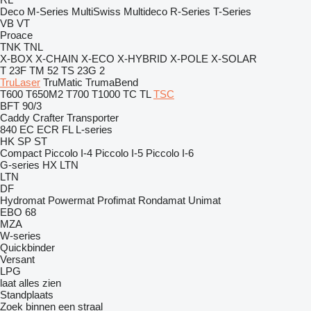
Deco
M-Series
MultiSwiss
Multideco
R-Series
T-Series
VB
VT
Proace
TNK
TNL
X-BOX
X-CHAIN
X-ECO
X-HYBRID
X-POLE
X-SOLAR
T 23F
TM 52
TS 23G 2
TruLaser
TruMatic
TrumaBend
T600
T650M2
T700
T1000
TC
TL
TSC
BFT 90/3
Caddy
Crafter
Transporter
840
EC
ECR
FL
L-series
HK
SP
ST
Compact
Piccolo I-4
Piccolo I-5
Piccolo I-6
G-series
HX
LTN
LTN
DF
Hydromat
Powermat
Profimat
Rondamat
Unimat
EBO 68
MZA
W-series
Quickbinder
Versant
LPG
laat alles zien
Standplaats
Zoek binnen een straal