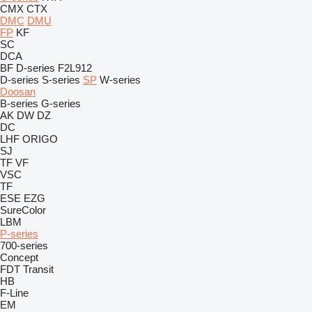
CMX
CTX
DMC
DMU
FP
KF
SC
DCA
BF
D-series
F2L912
D-series
S-series
SP
W-series
Doosan
B-series
G-series
AK
DW
DZ
DC
LHF
ORIGO
SJ
TF
VF
VSC
TF
ESE
EZG
SureColor
LBM
P-series
700-series
Concept
FDT
Transit
HB
F-Line
EM