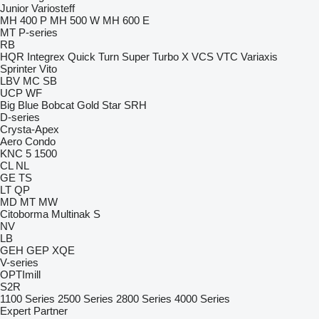
Junior
Variosteff
MH 400 P
MH 500 W
MH 600 E
MT
P-series
RB
HQR
Integrex
Quick Turn
Super Turbo X
VCS
VTC
Variaxis
Sprinter
Vito
LBV
MC
SB
UCP
WF
Big Blue
Bobcat
Gold Star
SRH
D-series
Crysta-Apex
Aero
Condo
KNC 5 1500
CL
NL
GE
TS
LT
QP
MD
MT
MW
Citoborma
Multinak S
NV
LB
GEH
GEP
XQE
V-series
OPTImill
S2R
1100 Series
2500 Series
2800 Series
4000 Series
Expert
Partner