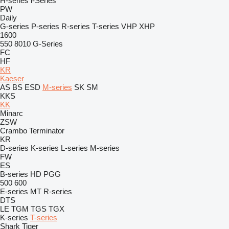
H-series
i-Series
PW
Daily
G-series
P-series
R-series
T-series
VHP
XHP
1600
550
8010
G-Series
FC
HF
KR
Kaeser
AS
BS
ESD
M-series
SK
SM
KKS
KK
Minarc
ZSW
Crambo
Terminator
KR
D-series
K-series
L-series
M-series
FW
ES
B-series
HD
PGG
500
600
E-series
MT
R-series
DTS
LE
TGM
TGS
TGX
K-series
T-series
Shark
Tiger