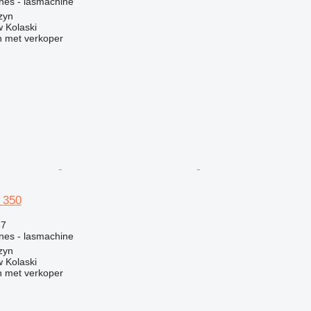
ines - lasmachine
zyn
 Kolaski
 met verkoper
 350
67
ines - lasmachine
zyn
 Kolaski
 met verkoper