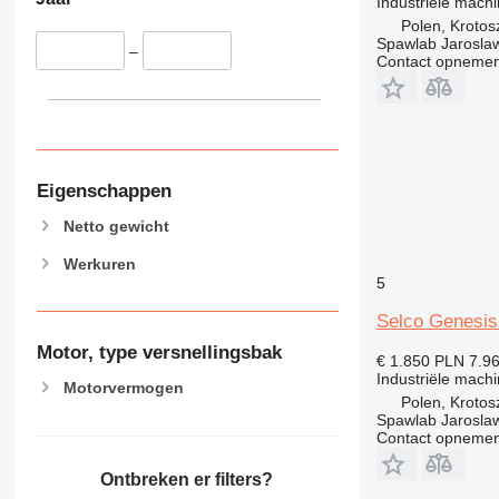
Industriële mach
Polen, Krotos
Spawlab Jaroslaw
–
Contact opnemen
Eigenschappen
Netto gewicht
Werkuren
5
Selco Genesis
Motor, type versnellingsbak
€ 1.850
PLN 7.9
Industriële mach
Motorvermogen
Polen, Krotos
Spawlab Jaroslaw
Contact opnemen
Ontbreken er filters?