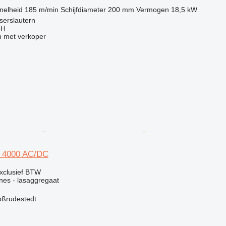
nelheid
185 m/min
Schijfdiameter
200 mm
Vermogen
18,5 kW
iserslautern
bH
 met verkoper
s 4000 AC/DC
xclusief BTW
ines - lasaggregaat
oßrudestedt