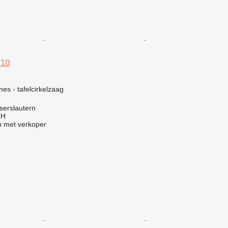
710
g
nes - tafelcirkelzaag
iserslautern
bH
 met verkoper