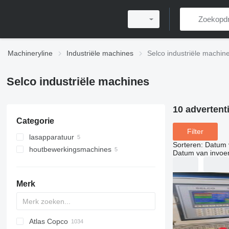
Machineryline
Industriële machines
Selco industriële machin
Selco industriële machines
10 advertent
Categorie
Filter
lasapparatuur
Sorteren
:
Datum 
houtbewerkingsmachines
lasmachines
Datum van invoe
lasaggregaten
zaagtafels
tafelcirkelzagen
Merk
horizontale paneelzagen
Atlas Copco
PDS
APD
AB
Ensis
VZ
AG3