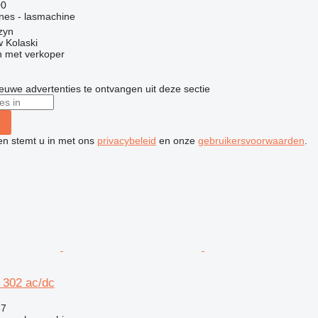
00
ines - lasmachine
zyn
 Kolaski
 met verkoper
nieuwe advertenties te ontvangen uit deze sectie
ken stemt u in met ons
privacybeleid
en onze
gebruikersvoorwaarden
.
 302 ac/dc
67