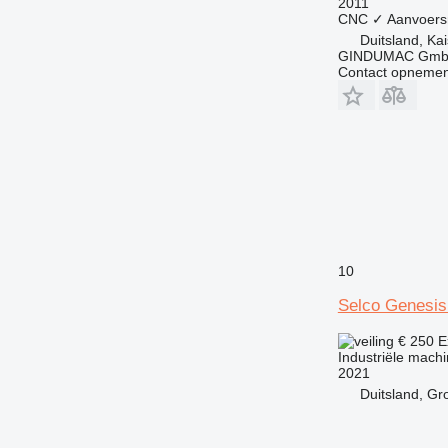
2011
CNC
✓
Aanvoers
Duitsland, Ka
GINDUMAC Gm
Contact opnemen
10
Selco Genesi
€ 250
E
Industriële mach
2021
Duitsland, Gr