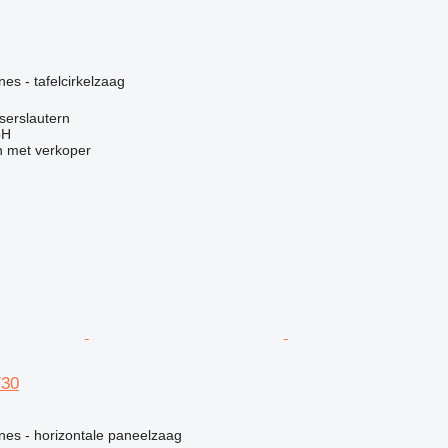
g
nes - tafelcirkelzaag
iserslautern
bH
 met verkoper
730
g
ines - horizontale paneelzaag