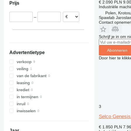
€ 2.090
PLN 9.0
Prijs
België
Industriële mach
Polen, Krotos
–
Spawlab Jaroslaw
Contact opnemen
Schrijf je in om 
Abonneren
Advertentietype
Door hier te klik
verkoop
veiling
van de fabrikant
leasing
krediet
in termijnen
inruil
3
inwisselen
Selco Genesis
€ 1.850
PLN 7.9
Jaar