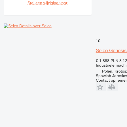
Stel een wijziging voor
Details over Selco
10
Selco Genesi
€ 1.888
PLN 8.1
Industriële mach
Polen, Krotos
Spawlab Jaroslaw
Contact opnemen