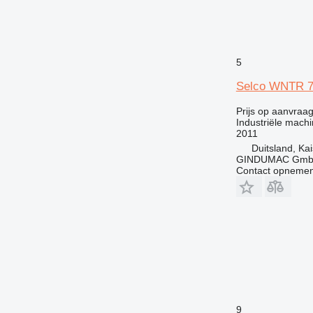
5
Selco WNTR 
Prijs op aanvraa
Industriële machi
2011
Duitsland, Ka
GINDUMAC Gm
Contact opnemen
9