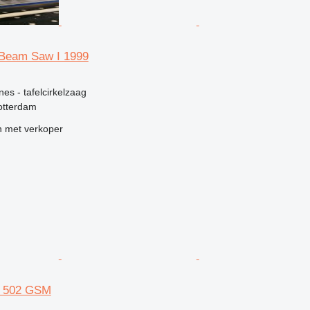
 Beam Saw I 1999
g
nes - tafelcirkelzaag
otterdam
 met verkoper
s 502 GSM