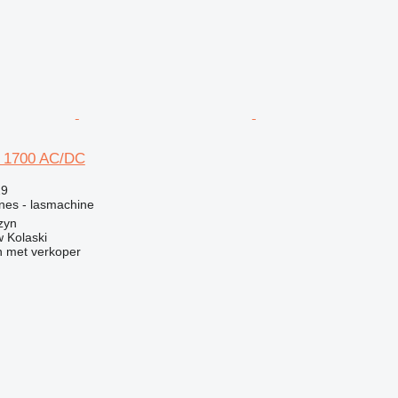
s 1700 AC/DC
29
ines - lasmachine
zyn
 Kolaski
 met verkoper