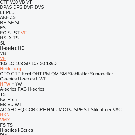
CTF
V20
VB
VT
DPAS
DPS
DVR
DVS
LT
PLD
AKF
ZS
RH
SE
SL
FS
EC
SL
ST
VF
HSLX
TS
SL
H-series
HD
VB
VF
103 LO
103 SP
107-20
136D
Heidelberg
GTO
GTP
Kord
OHT
PM
QM
SM
Stahlfolder
Suprasetter
C-series
U-series
UWF
HFW
HYW
A-series
FXS
H-series
TS
Kal
Profi
EB
EU
WT
AC
AFC
BQ
CCR
CRF
HMU
MC
PJ
SPF
ST
StitchLiner
VAC
HKN
VMX
FS
TS
H-series
i-Series