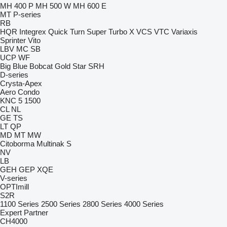
MH 400 P
MH 500 W
MH 600 E
MT
P-series
RB
HQR
Integrex
Quick Turn
Super Turbo X
VCS
VTC
Variaxis
Sprinter
Vito
LBV
MC
SB
UCP
WF
Big Blue
Bobcat
Gold Star
SRH
D-series
Crysta-Apex
Aero
Condo
KNC 5 1500
CL
NL
GE
TS
LT
QP
MD
MT
MW
Citoborma
Multinak S
NV
LB
GEH
GEP
XQE
V-series
OPTImill
S2R
1100 Series
2500 Series
2800 Series
4000 Series
Expert
Partner
CH4000