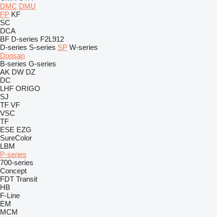
DMC
DMU
FP
KF
SC
DCA
BF
D-series
F2L912
D-series
S-series
SP
W-series
Doosan
B-series
G-series
AK
DW
DZ
DC
LHF
ORIGO
SJ
TF
VF
VSC
TF
ESE
EZG
SureColor
LBM
P-series
700-series
Concept
FDT
Transit
HB
F-Line
EM
MCM