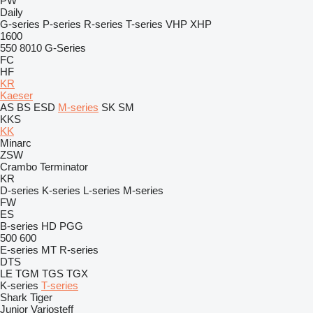
PW
Daily
G-series
P-series
R-series
T-series
VHP
XHP
1600
550
8010
G-Series
FC
HF
KR
Kaeser
AS
BS
ESD
M-series
SK
SM
KKS
KK
Minarc
ZSW
Crambo
Terminator
KR
D-series
K-series
L-series
M-series
FW
ES
B-series
HD
PGG
500
600
E-series
MT
R-series
DTS
LE
TGM
TGS
TGX
K-series
T-series
Shark
Tiger
Junior
Variosteff