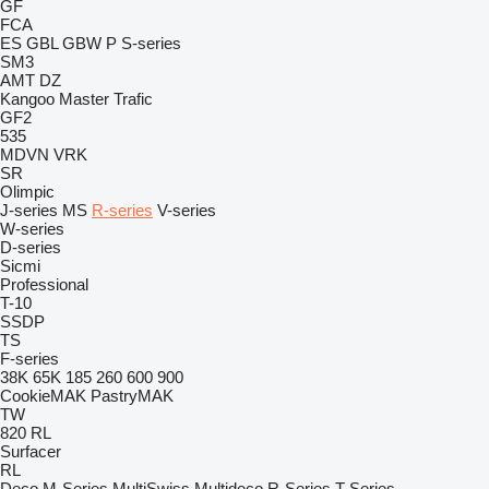
GF
FCA
ES
GBL
GBW
P
S-series
SM3
AMT
DZ
Kangoo
Master
Trafic
GF2
535
MDVN
VRK
SR
Olimpic
J-series
MS
R-series
V-series
W-series
D-series
Sicmi
Professional
T-10
SSDP
TS
F-series
38K
65K
185
260
600
900
CookieMAK
PastryMAK
TW
820
RL
Surfacer
RL
Deco
M-Series
MultiSwiss
Multideco
R-Series
T-Series