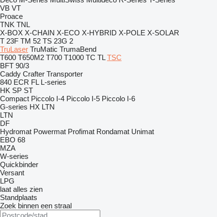
VB
VT
Proace
TNK
TNL
X-BOX
X-CHAIN
X-ECO
X-HYBRID
X-POLE
X-SOLAR
T 23F
TM 52
TS 23G 2
TruLaser
TruMatic
TrumaBend
T600
T650M2
T700
T1000
TC
TL
TSC
BFT 90/3
Caddy
Crafter
Transporter
840
ECR
FL
L-series
HK
SP
ST
Compact
Piccolo I-4
Piccolo I-5
Piccolo I-6
G-series
HX
LTN
LTN
DF
Hydromat
Powermat
Profimat
Rondamat
Unimat
EBO 68
MZA
W-series
Quickbinder
Versant
LPG
laat alles zien
Standplaats
Zoek binnen een straal