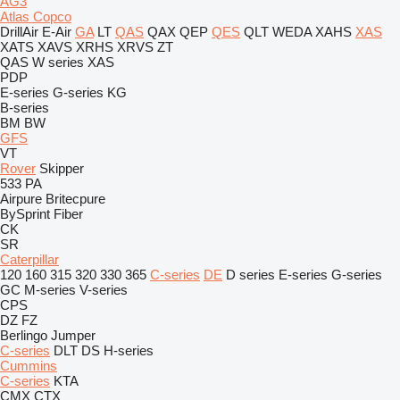
AG3
Atlas Copco
DrillAir
E-Air
GA
LT
QAS
QAX
QEP
QES
QLT
WEDA
XAHS
XAS
XATS
XAVS
XRHS
XRVS
ZT
QAS
W series
XAS
PDP
E-series
G-series
KG
B-series
BM
BW
GFS
VT
Rover
Skipper
533
PA
Airpure
Britecpure
BySprint Fiber
CK
SR
Caterpillar
120
160
315
320
330
365
C-series
DE
D series
E-series
G-series
GC
M-series
V-series
CPS
DZ
FZ
Berlingo
Jumper
C-series
DLT
DS
H-series
Cummins
C-series
KTA
CMX
CTX