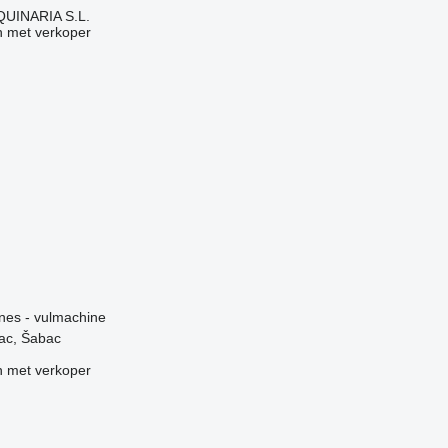
INARIA S.L.
 met verkoper
g
ines - vulmachine
ac, Šabac
 met verkoper