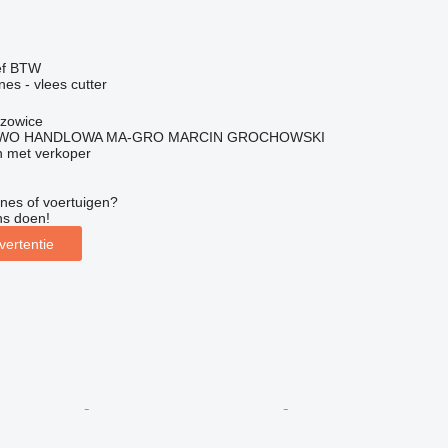
ef BTW
nes - vlees cutter
szowice
WO HANDLOWA MA-GRO MARCIN GROCHOWSKI
 met verkoper
nes of voertuigen?
ns doen!
vertentie