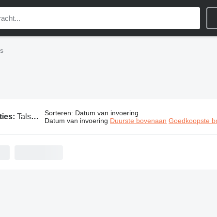
es
Sorteren
:
Datum van invoering
ties:
Talsa industriële machines
Datum van invoering
Duurste bovenaan
Goedkoopste b