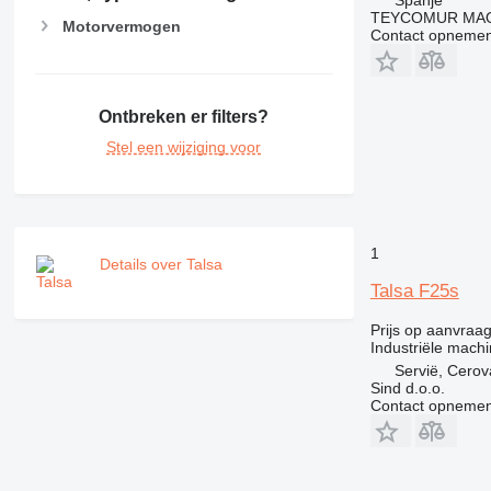
Spanje
TEYCOMUR MAQU
Motorvermogen
Contact opnemen
Ontbreken er filters?
Stel een wijziging voor
1
Details over Talsa
Talsa F25s
Prijs op aanvraa
Industriële mach
Servië, Cerov
Sind d.o.o.
Contact opnemen