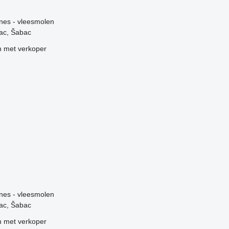
g
ines - vleesmolen
ac, Šabac
 met verkoper
g
ines - vleesmolen
ac, Šabac
 met verkoper