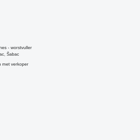
g
nes - worstvuller
ac, Šabac
 met verkoper