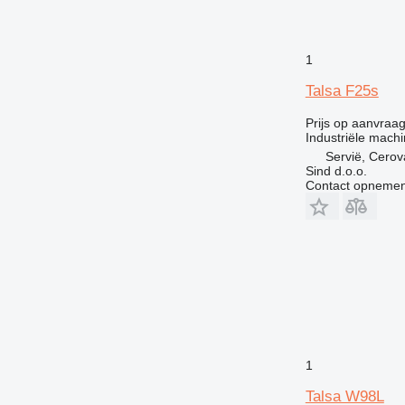
1
Talsa F25s
Prijs op aanvraa
Industriële machi
Servië, Cerov
Sind d.o.o.
Contact opnemen
1
Talsa W98L