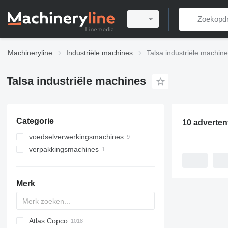
Machineryline
Industriële machines
Talsa industriële machin
Talsa industriële machines
Categorie
10 adverten
voedselverwerkingsmachines
verpakkingsmachines
vleesverwerkingsmachines
vulmachines
vleesmolens
vleesmixers
Merk
worstvullers
vlees cutters
Atlas Copco
PDS
APD
AB
Ensis
VZ
AG3