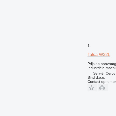
1
Talsa W32L
Prijs op aanvraa
Industriële mach
Servië, Cerov
Sind d.o.o.
Contact opnemen