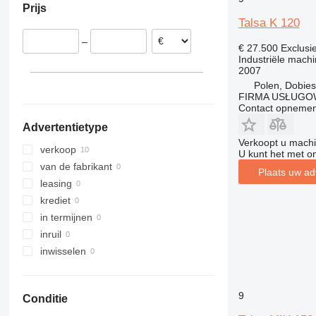
Prijs
Spanje
Talsa K 120
–
€ 27.500
Exclusi
Industriële machi
2007
Polen, Dobie
FIRMA USŁUGO
Contact opnemen
Advertentietype
Verkoopt u machi
verkoop
U kunt het met o
van de fabrikant
Plaats uw ad
leasing
krediet
in termijnen
inruil
inwisselen
9
Conditie