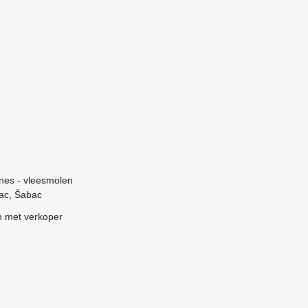
g
ines - vleesmolen
ac, Šabac
 met verkoper