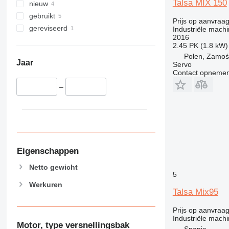
Talsa MIX 150
nieuw
gebruikt
Prijs op aanvraa
gereviseerd
Industriële machi
2016
2.45 PK (1.8 kW)
Polen, Zamoś
Jaar
Servo
Contact opnemen
–
Eigenschappen
Netto gewicht
5
Werkuren
Talsa Mix95
Prijs op aanvraa
Industriële machi
Motor, type versnellingsbak