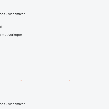
g
nes - vleesmixer
ć
 met verkoper
g
nes - vleesmixer