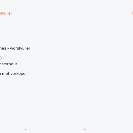
g
nes - worstvuller
)
osterhout
 met verkoper