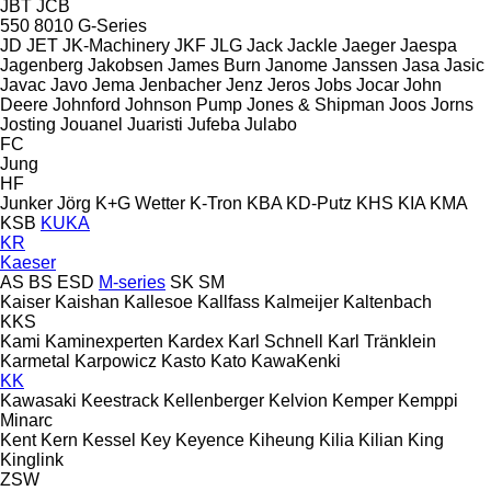
JBT
JCB
550
8010
G-Series
JD
JET
JK-Machinery
JKF
JLG
Jack
Jackle
Jaeger
Jaespa
Jagenberg
Jakobsen
James Burn
Janome
Janssen
Jasa
Jasic
Javac
Javo
Jema
Jenbacher
Jenz
Jeros
Jobs
Jocar
John
Deere
Johnford
Johnson Pump
Jones & Shipman
Joos
Jorns
Josting
Jouanel
Juaristi
Jufeba
Julabo
FC
Jung
HF
Junker
Jörg
K+G Wetter
K-Tron
KBA
KD-Putz
KHS
KIA
KMA
KSB
KUKA
KR
Kaeser
AS
BS
ESD
M-series
SK
SM
Kaiser
Kaishan
Kallesoe
Kallfass
Kalmeijer
Kaltenbach
KKS
Kami
Kaminexperten
Kardex
Karl Schnell
Karl Tränklein
Karmetal
Karpowicz
Kasto
Kato
KawaKenki
KK
Kawasaki
Keestrack
Kellenberger
Kelvion
Kemper
Kemppi
Minarc
Kent
Kern
Kessel
Key
Keyence
Kiheung
Kilia
Kilian
King
Kinglink
ZSW