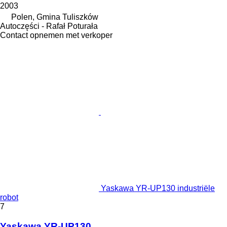
2003
Polen, Gmina Tuliszków
Autoczęści - Rafał Poturała
Contact opnemen met verkoper
Yaskawa YR-UP130 industriële
robot
7
Yaskawa YR-UP130