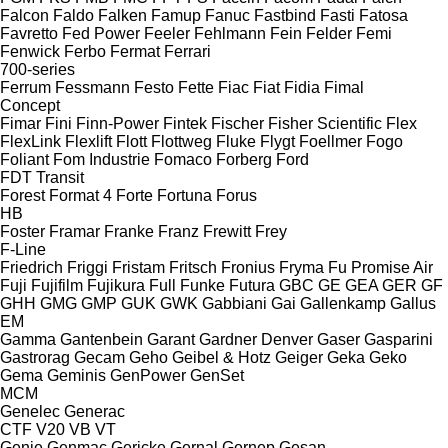
Falcon
Faldo
Falken
Famup
Fanuc
Fastbind
Fasti
Fatosa
Favretto
Fed Power
Feeler
Fehlmann
Fein
Felder
Femi
Fenwick
Ferbo
Fermat
Ferrari
700-series
Ferrum
Fessmann
Festo
Fette
Fiac
Fiat
Fidia
Fimal
Concept
Fimar
Fini
Finn-Power
Fintek
Fischer
Fisher Scientific
Flex
FlexLink
Flexlift
Flott
Flottweg
Fluke
Flygt
Foellmer
Fogo
Foliant
Fom Industrie
Fomaco
Forberg
Ford
FDT
Transit
Forest
Format 4
Forte
Fortuna
Forus
HB
Foster
Framar
Franke
Franz
Frewitt
Frey
F-Line
Friedrich
Friggi
Fristam
Fritsch
Fronius
Fryma
Fu Promise Air
Fuji
Fujifilm
Fujikura
Full
Funke
Futura
GBC
GE
GEA
GER
GF
GHH
GMG
GMP
GUK
GWK
Gabbiani
Gai
Gallenkamp
Gallus
EM
Gamma
Gantenbein
Garant
Gardner Denver
Gaser
Gasparini
Gastrorag
Gecam
Geho
Geibel & Hotz
Geiger
Geka
Geko
Gema
Geminis
GenPower
GenSet
MCM
Genelec
Generac
CTF
V20
VB
VT
Genie
Genmac
Gericke
Gernal
Gernep
Gesan