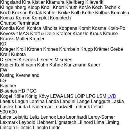
Kingsland
Kira
Kistler
Kitamura
Kjellberg
Klieverik
Klingelnberg
Klopp
Knoll
Knorr
Knuth
KoMo
Koch Technik
Koch
Kocsan
Kodak
Kohler
Koike
Kolb
Kolbe
Kolbus
Komatsu
Komax
Komori
Komplet
Komptech
Crambo
Terminator
Kondia
Koni
Konica Minolta
Koppens
Kornit
Kosme
Kotło-Pol
Kovosvit MAS
Kraft & Dele
Kramer
Kranzle
Kraus
Krause
Krauss Maffei
Kremer
KR
Krieger
Kroll
Kronen
Krones
Krumbein
Krupp
Krämer Grebe
Krøll
Kubota
D-series
K-series
L-series
M-series
Kugler
Kuhlmann
Kuhn
Kuhne
Kunzmann
Kuper
FW
Kusing
Kverneland
ES
Kärcher
B-series
HD
PGG
Kögel
Kölle
König
Kövy
LEWA
LNS
LOIP
LPG
LSM
LVD
Laetus
Lagun
Lamina
Landa
Landini
Lange
Langguth
Laska
Lastek
Lauda
Leadermac
Leadwell
Ledinek
Lefort
500
600
Leica
Leistritz
Leitz
Lennox
Leo
Leonhardt
Leroy-Somer
Lexmark
Leybold
Liebherr
Ligmatech
Lillnord
Lima
Liming
Lincoln Electric
Lincoln
Linde