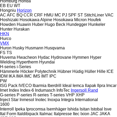
Homburg
Honda
EB
EU
WT
Hongniu
Horizon
AC
AFC
BQ
CCR
CRF
HMU
MC
PJ
SPF
ST
StitchLiner
VAC
Hoshizaki
Hosokawa Alpine
Hosokawa Micron
Houfek
Howden
Huawin
Huber
Hugo Beck
Hundegger
Hunkeler
Hunter
Hurakan
HKN
Hurco
VMX
Huron
Husky
Husmann
Husqvarna
FS
TS
Huvema
Hwacheon
Hydac
Hydrovane
Hymmen
Hyper
Welding
Hypertherm
Hyundai
H-series
i-Series
Hämmerle
Höcker Polytechnik
Hübner
Hüdig
Hüller Hille
ICE
IDM
IKA
IMA
IMC
IMS
IMT
IPC
PW
ISG Pack
IVECO
Ibarmia
Iberdrill
Ideal
Iemca
Ilapak
Ilpra
Imcar
Imet
Index
Index-6
Indumasch
InfoTec
Ingersoll Rand
G-series
P-series
R-series
T-series
VHP
XHP
Inject Star
Inmesol
Inotec
Inoxpa
Integra
International
1600
Interroll
Ipeka
Iprocomsa
Isernhäger
Ishida
Isitan
Istobal
Isve
Ital Form
Italdibipack
Italmac
Italpresse
Itec
Ixion
JAC
JAKA