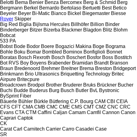
Belotti
Bema
Benier
Benza
Bercomex
Berg & Schmid
Berg
Bergmann
Berkel
Bernardo
Bertolaso
Bertuetti
Best
Betico
Beyeler
Beyer
Bi-Matic
Bianco
Bickel
Biegemaster
Biesse
Rover
Skipper
Big Red
Biglia
Bijlsma Hercules
Billhöfer
Billion
Binder
Binderberger
Bitzer
Bizerba
Blackmer
Blagdon
Blitz
Blohm
Bobcat
533
PA
Bobst
Bode
Bodor
Boere
Bogazici Makina
Boge
Bograma
Bohle
Boku
Bomar
Bombled
Bominox
Bonfiglioli
Bonnet
Boratas
Bosch Rexroth
Bosch
Boschert
Bosfor
Boss
Bostitch
Bot RVS
Boy
Boyens
Brabender
Bramidan
Brandt
Branson
Braun
Bredenoord
Brehmer
Breitner
Brema
Breston
Bridgeport
Brinkmann
Brio Ultrasonics
Briquetting Technology
Britec
Airpure
Britecpure
Broadcrown
Brodpol
Brother
Bruderer
Bruks
Brückner
Bucher
Buchi
Budde
Buderus
Burg
Busch
Butler
BvL
Bystronic
BySprint Fiber
Bäuerle
Bühler
Bürkle
Bütfering
C.P. Bourg
CAM
CBI
CEIA
CFS
CFT
CMA
CMB
CMC
CME
CMS
CMT
CMZ
CNC
CRC
Evans
CTA
CTM
Caffini
Caljan
Camam
Camfil
Cannon
Canon
Caprari
Captok
CK
Carat
Carl
Carnitech
Carrier
Carro
Casadei
Case
SR