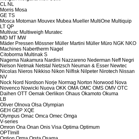
CL
NL
Morris
Mosa
GE
TS
Mosca
Motoman
Mouvex
Mubea
Mueller
MultiOne
Multiquip
LT
QP
Multivac
Multiweigh
Muratec
MD
MT
MW
Mäder Pressen
Mössner
Müller Martini
Müller
Müro
NGK
NKO
Machines
Nabertherm
Nagel
Citoborma
Multinak S
Nagema
Nakamura
Nardini
Nazzareno
Nederman
Neff
Negri
Nelson
Netmak
Netstal
Netzsch
Neuman & Esser
Newtec
Nicolas
Nieros
Nikkiso
Nikon
Nilfisk
Nilpeter
Nirotech
Nissan
NV
Nock
Nord
Nordson
Norje
Normag
Norton
Norwood
Nova
Novenco
Nowicki
Nuova
OKK
OMA
OMC
OMS
OMV
OTC
Daihen
OTT
Oemak
Oerlikon
Ohaus
Okamoto
Okuma
LB
Oliver
Olnova
Olsa
Olympian
GEH
GEP
XQE
Olympus
Omac
Omca
Omec
Omga
V-series
Omron
Ona
Onan
Onis Visa
Optima
Optimum
OPTImill
Option
Orma
Orsta
Osama