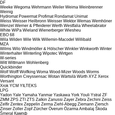
DF
Weeke
Wegoma
Wehrmann
Weiler
Weima
Weinbrenner
Weinig
Hydromat
Powermat
Profimat
Rondamat
Unimat
Weiss
Weisser Heilbronn
Weisser
Wektor
Wemas
Wemhöner
Wenzel
Werner & Pfleiderer
Werth
Westfalia
Wheelabrator
White
WiPa
Wieland
Wienerberger
Wiesheu
EBO 68
Wila
Wilden
Wile
Wilk
Willemin-Macodel
Willibald
MZA
Wilms
Wilo
Windmöller & Hölscher
Winkler
Winkworth
Winter
Winterhalter
Winterling
Wipotec
Wirtgen
W-series
Witt
Wittmann
Wohlenberg
Quickbinder
Wolf
Wolff
Wolfking
Woma
Wood-Mizer
Woods
Worms
Worthington Creyssensac
Wotan
Wärtsilä
Würth
XYZ
Xerox
Versant
Xrok
YCM
YILTEKS
LPG
Yadon
Yale
Yamaha
Yanmar
Yaskawa
York
Youli
Ystral
ZF
ZMM
ZPS
ZTI
ZTS
Zalkin
Zanussi
Zayer
Zebra
Zechini
Zeiss
Zelfir
Zentex
Zeppelin
Zerma
Ziehl-Abegg
Ziemann
Ziersch
Zinser
Zoller
Zopf
Zürcher
Överum
Özarma Ambalaj
Škoda
Šmeral
Кампф