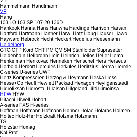
VB
Hammelmann
Handtmann
VF
Hang
103 LO
103 SP
107-20
136D
Hankook
Hanna
Hans
Hanwha
Hardinge
Harrison
Harsan
Hartford
Hartmann
Hartner
Harwi
Hatz
Haug
Hauser
Hawo
Hayward
Hebrock
Hecht
Heckert
Hedelius
Heesemann
Heidelberg
GTO
GTP
Kord
OHT
PM
QM
SM
Stahlfolder
Suprasetter
Heidenhain
Heilbronn
Hein
Heinrich
Helios
Heller
Hema
Henkelman
Henkovac
Henneken
Henschel
Hera
Heraeus
Herbold
Herbort
Hercules
Herkules
Herlitzius
Herma
Hermle
C-series
U-series
UWF
Hertz Kompressoren
Herzog & Heymann
Heska
Hess
Hesse+Co
Heuft
Hewlett Packard
Hexagon
Heyligenstaedt
Hidroliksan
Hidrostal
Hilalsan
Hilgeland
Hilti
Himoinsa
HFW
HYW
Hitachi
Hiwell
Hobart
A-series
FXS
H-series
Hoffman
Hoffmann
Hofmann
Hohner
Holac
Holaras
Holmen
Holtec
Holz-Her
Holzkraft
Holzma
Holzmann
TS
Holzstar
Homag
Kal
Profi