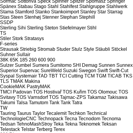
Sormac
Sottoriva
Speck
Spinner
Spitzer
Spomasz
Springer
Spänex
Stabau
Stago
Stahl
Stahlfest
Stahlgruppe
Stahlwerk
Stama
Stamford
Stanko
Stankoimport
Stanley
Star
Starrag
Stas
Steen
Stenhøj
Stenner
Stephan
Stephill
SSDP
Sterling Sihi
Sterling
Steton
Stiefelmayer
Stihl
TS
Stiler
Stork
Stratasys
F-series
Strausak
Striebig
Stromab
Studer
Stulz
Style
Stäubli
Stöckel
Suhner
Sullair
38K
65K
185
260
600
900
Sulzer
Sumbel
Sumera
Sumitomo SHI Demag
Sunnen
Sunnex
Superior
Supervac
SureWeld
Suzuki
Swegon
Swift
Swift-Cut
Syspal
Systemair
TAD
TBT
TCI Cutting
TCM
TGM
TICAB
TKS
TLS
TMAK Makina
CookieMAK
PastryMAK
TMCI Padovan
TOS Hostivař
TOS Kuřim
TOS Olomouc
TOS
Svitavy
TOS Varnsdorf
TOS
Tajmac-ZPS
Takamaz
Takisawa
Takumi
Talsa
Tamutom
Tank
Tank
Tatra
TW
Tauring
Taurus
Taylor
Tecalemit
Techkon
Technical
TechnologieCNC
Technopack
Tecna
Tecnodom
Tecnoma
Tedsan
TehnoMashStroy
Teka
Tekna
Teknomek
Teksan
Telestack
Telstar
Terberg
Terex