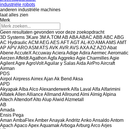
industriële robots
anderen industriële machines
laat alles zien
Merk
Geen resultaten gevonden voor deze zoekopdracht
3D Systems
3Kare
3M
A.TOM
AB
ABA
ABAC
ABB
ABC
ABG
AC Hydraulic
ACM
AEG
AES
AFT
AGT
AL-KO
AMA
AMS
AMT
AP
APV
ARO
ASM
ATS
AVK
AVR
AVS
AXA
AZ
AZO
Abat
Abene
AccuteX
Accuway
Aciera
Adige
Adira
Aermec
Aeromatic
Aerzen
Affeldt
Agathon
Agfa
Aggreko
Agie Charmilles
Agie
Agilent
Agre
AgroVolt
Aguilar y Salas
Aida
AirPro
Aircraft
Airman
PDS
Airpol
Airpress
Airrex
Ajan
Ak Bend
Aksa
APD
Akyapak
Alba
Alco
Alexanderwerk
Alfa Laval
Alfa
Alfarimini
Alfatek
Allen
Alliance
Allmand
Allround
Almi
Almig
Alpina
Altech
Altendorf
Alto
Alup
Alwid
Alzmetall
AB
Amada
Ensis
Pega
Aman
AmbaFlex
Amber
Anayak
Andritz
Anko
Ansaldo
Antom
Apach
Apaco
Apex
Aquamak
Arboga
Arburg
Arco
Arjes