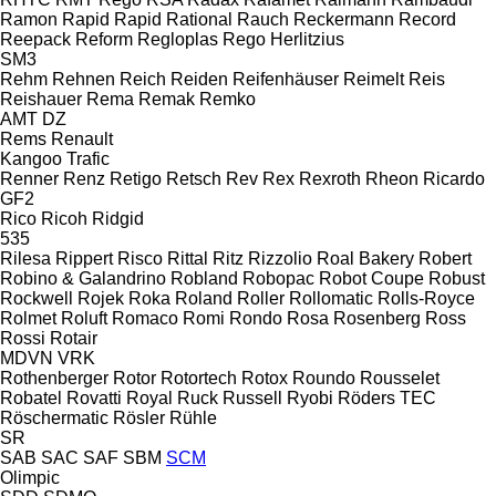
Ramon
Rapid
Rapid
Rational
Rauch
Reckermann
Record
Reepack
Reform
Regloplas
Rego Herlitzius
SM3
Rehm
Rehnen
Reich
Reiden
Reifenhäuser
Reimelt
Reis
Reishauer
Rema
Remak
Remko
AMT
DZ
Rems
Renault
Kangoo
Trafic
Renner
Renz
Retigo
Retsch
Rev
Rex
Rexroth
Rheon
Ricardo
GF2
Rico
Ricoh
Ridgid
535
Rilesa
Rippert
Risco
Rittal
Ritz
Rizzolio
Roal Bakery
Robert
Robino & Galandrino
Robland
Robopac
Robot Coupe
Robust
Rockwell
Rojek
Roka
Roland
Roller
Rollomatic
Rolls-Royce
Rolmet
Roluft
Romaco
Romi
Rondo
Rosa
Rosenberg
Ross
Rossi
Rotair
MDVN
VRK
Rothenberger
Rotor
Rotortech
Rotox
Roundo
Rousselet
Robatel
Rovatti
Royal
Ruck
Russell
Ryobi
Röders TEC
Röschermatic
Rösler
Rühle
SR
SAB
SAC
SAF
SBM
SCM
Olimpic