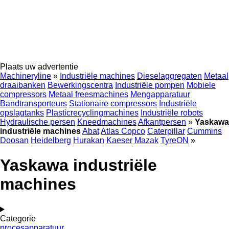
Plaats uw advertentie
Machineryline
»
Industriële machines
Dieselaggregaten
Metaal
draaibanken
Bewerkingscentra
Industriële pompen
Mobiele
compressors
Metaal freesmachines
Mengapparatuur
Bandtransporteurs
Stationaire compressors
Industriële
opslagtanks
Plasticrecyclingmachines
Industriële robots
Hydraulische persen
Kneedmachines
Afkantpersen
»
Yaskawa
industriële machines
Abat
Atlas Copco
Caterpillar
Cummins
Doosan
Heidelberg
Hurakan
Kaeser
Mazak
TyreON
»
Yaskawa industriële
machines
Categorie
procesapparatuur