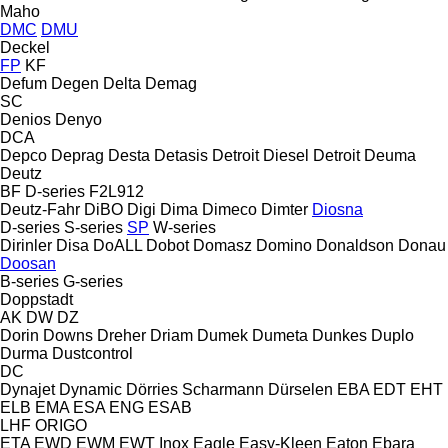
Maho
DMC
DMU
Deckel
FP
KF
Defum
Degen
Delta
Demag
SC
Denios
Denyo
DCA
Depco
Deprag
Desta
Detasis
Detroit Diesel
Detroit
Deuma
Deutz
BF
D-series
F2L912
Deutz-Fahr
DiBO
Digi
Dima
Dimeco
Dimter
Diosna
D-series
S-series
SP
W-series
Dirinler
Disa
DoALL
Dobot
Domasz
Domino
Donaldson
Donau
Doosan
B-series
G-series
Doppstadt
AK
DW
DZ
Dorin
Downs
Dreher
Driam
Dumek
Dumeta
Dunkes
Duplo
Durma
Dustcontrol
DC
Dynajet
Dynamic
Dörries Scharmann
Dürselen
EBA
EDT
EHT
ELB
EMA
ESA ENG
ESAB
LHF
ORIGO
ETA
EWD
EWM
EWT Inox
Eagle
Easy-Kleen
Eaton
Ebara