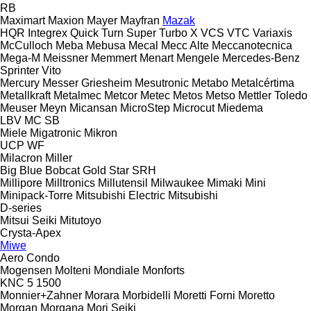
RB
Maximart
Maxion
Mayer
Mayfran
Mazak
HQR
Integrex
Quick Turn
Super Turbo X
VCS
VTC
Variaxis
McCulloch
Meba
Mebusa
Mecal
Mecc Alte
Meccanotecnica
Mega-M
Meissner
Memmert
Menart
Mengele
Mercedes-Benz
Sprinter
Vito
Mercury
Messer Griesheim
Mesutronic
Metabo
Metalcértima
Metallkraft
Metalmec
Metcor
Metec
Metos
Metso
Mettler Toledo
Meuser
Meyn
Micansan
MicroStep
Microcut
Miedema
LBV
MC
SB
Miele
Migatronic
Mikron
UCP
WF
Milacron
Miller
Big Blue
Bobcat
Gold Star
SRH
Millipore
Milltronics
Millutensil
Milwaukee
Mimaki
Mini
Minipack-Torre
Mitsubishi Electric
Mitsubishi
D-series
Mitsui Seiki
Mitutoyo
Crysta-Apex
Miwe
Aero
Condo
Mogensen
Molteni
Mondiale
Monforts
KNC 5 1500
Monnier+Zahner
Morara
Morbidelli
Moretti Forni
Moretto
Morgan
Morgana
Mori Seiki