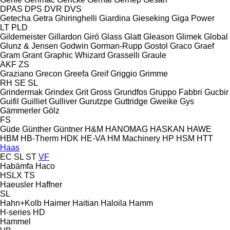
DPAS
DPS
DVR
DVS
Getecha
Getra
Ghiringhelli
Giardina
Gieseking
Giga Power
LT
PLD
Gildemeister
Gillardon
Giró
Glass
Glatt
Gleason
Glimek
Global
Glunz & Jensen
Godwin
Gorman-Rupp
Gostol
Graco
Graef
Gram
Grant
Graphic Whizard
Grasselli
Graule
AKF
ZS
Graziano
Grecon
Greefa
Greif
Griggio
Grimme
RH
SE
SL
Grindermak
Grindex
Grit
Gross
Grundfos
Gruppo Fabbri
Gucbir
Guifil
Guilliet
Gulliver
Gurutzpe
Guttridge
Gweike
Gys
Gämmerler
Gölz
FS
Güde
Günther
Güntner
H&M
HANOMAG
HASKAN
HAWE
HBM
HB‑Therm
HDK
HE-VA
HM Machinery
HP
HSM
HTT
Haas
EC
SL
ST
VF
Habämfa
Haco
HSLX
TS
Haeusler
Haffner
SL
Hahn+Kolb
Haimer
Haitian
Haloila
Hamm
H-series
HD
Hammel