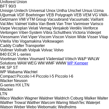
Uniforest
Union
BFT 90/3
Unisign
Unitech
Universal
Unox
Untha
Urschel
Ursus
Uzma
Uğurmak
VDF Boehringer
VEB Polygraph
VEB
VEM
VG
VMA-
Getzmann
VMI
VTM Group
Vacuubrand
Vacuumatic
Vaillant
Val.Mec
Valmet
Valtra
Van Beek
Van Trier
Varimixer
Varisco
Varpe
Vecoplan
Velati
Vemag
Venjakob
Verdés
Veriforce
Vertongen
Viber-System
Vibra Schultheis
Victoria
Videojet
Viessmann
Viet
Viper
Viscom
Viscon
Vision Wide
Visser
Vitap
Vitella
Vito
Vogamakina
Volkswagen
Caddy
Crafter
Transporter
Vollmer
Vollrath
Volpak
Volvac
Volvo
840
ECR
L-series
Voortman
Vortex
Voumard
Väderstad
Vötsch
W&P
WALW
Solutions
WAM
WEG
WM
WMF
WMW
WP Kemper
HK
SP
ST
WP
Wabama
Wachtel
Compact
Piccolo I-4
Piccolo I-5
Piccolo I-6
Wacker Neuson
G-series
HX
LTN
Wacker
LTN
Waco
Wadkin
Wagner
Waldner
Waldrich Coburg
Walker
Walter
Walther Trowal
Walther
Warcom
Waring
WashTec
Waterjet
Watson
Weber
Webo
Webomatic
Wedholms