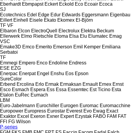
Eberhardt
Ebmpapst
Eckert
Eckold
Eco
Ecoair
Ecoca
SJ
Ecotechnics
Edel
Edge
Edur
Edwards
Eggersmann
Eigenbau
Eillert
Einhell
Eisele
Ekato
Ekomex
El-Björn
TF
VF
Elbaron
Elcon
ElectroQuell
Electrolux
Elektra Beckum
Ellerwerk
Elmo Rietschle
Eloma
Elsa
Elu
Elumatec
Emag
VSC
Emake3D
Emco
Emerito
Emerson
Emil Kemper
Emiliana
Serbatoi
TF
Emmegi
Empero
Enco
Endoline
Endress
ESE
EZG
Enerpac
Enerpat
Engel
Enshu
Eos
Epson
SureColor
Erbend
Ercolina
Erlo
Ermak
Ermaksan
Ernault
Ernex
Ernst
Esco
Esmach
Espera
Ess
Essa
Essemtec
Est Ticino
Esta
Etalon
EuRec
Eumach
LBM
Euro-Jabelmann
Eurochiller
Eurogen
Euromac
Euromacchine
Europower
Europress
Eurostar
Everest
Evo
Ewag
Exact
Exaktor
Excel
Exeron
Exner
Expert
Ezystak
FABO
FAM
FAT
FFI
FG Wilson
P-series
FGM
FKS
FMB
FMC
FPT
FS
Faccin
Facom
Fadal
Falch