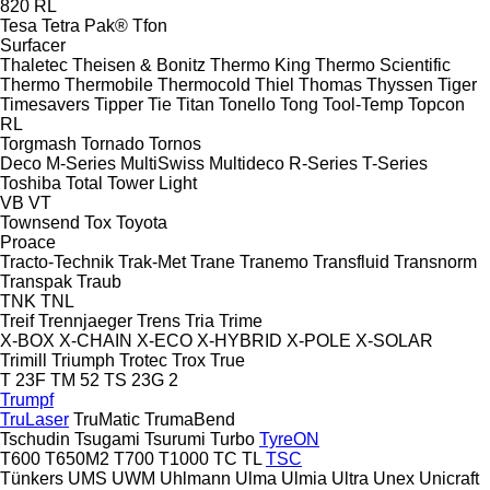
820
RL
Tesa
Tetra Pak®
Tfon
Surfacer
Thaletec
Theisen & Bonitz
Thermo King
Thermo Scientific
Thermo
Thermobile
Thermocold
Thiel
Thomas
Thyssen
Tiger
Timesavers
Tipper Tie
Titan
Tonello
Tong
Tool-Temp
Topcon
RL
Torgmash
Tornado
Tornos
Deco
M-Series
MultiSwiss
Multideco
R-Series
T-Series
Toshiba
Total
Tower Light
VB
VT
Townsend
Tox
Toyota
Proace
Tracto-Technik
Trak-Met
Trane
Tranemo
Transfluid
Transnorm
Transpak
Traub
TNK
TNL
Treif
Trennjaeger
Trens
Tria
Trime
X-BOX
X-CHAIN
X-ECO
X-HYBRID
X-POLE
X-SOLAR
Trimill
Triumph
Trotec
Trox
True
T 23F
TM 52
TS 23G 2
Trumpf
TruLaser
TruMatic
TrumaBend
Tschudin
Tsugami
Tsurumi
Turbo
TyreON
T600
T650M2
T700
T1000
TC
TL
TSC
Tünkers
UMS
UWM
Uhlmann
Ulma
Ulmia
Ultra
Unex
Unicraft