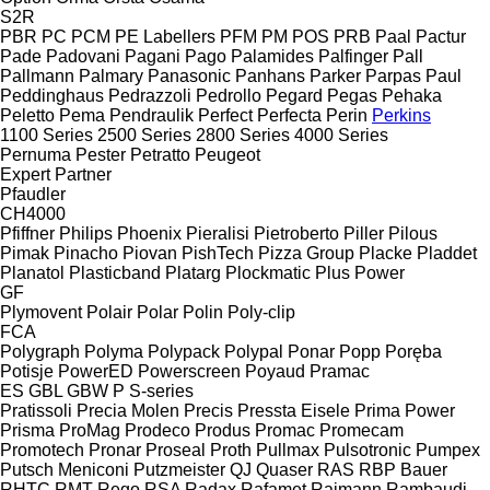
S2R
PBR
PC
PCM
PE Labellers
PFM
PM
POS
PRB
Paal
Pactur
Pade
Padovani
Pagani
Pago
Palamides
Palfinger
Pall
Pallmann
Palmary
Panasonic
Panhans
Parker
Parpas
Paul
Peddinghaus
Pedrazzoli
Pedrollo
Pegard
Pegas
Pehaka
Peletto
Pema
Pendraulik
Perfect
Perfecta
Perin
Perkins
1100 Series
2500 Series
2800 Series
4000 Series
Pernuma
Pester
Petratto
Peugeot
Expert
Partner
Pfaudler
CH4000
Pfiffner
Philips
Phoenix
Pieralisi
Pietroberto
Piller
Pilous
Pimak
Pinacho
Piovan
PishTech
Pizza Group
Placke
Pladdet
Planatol
Plasticband
Platarg
Plockmatic
Plus Power
GF
Plymovent
Polair
Polar
Polin
Poly-clip
FCA
Polygraph
Polyma
Polypack
Polypal
Ponar
Popp
Poręba
Potisje
PowerED
Powerscreen
Poyaud
Pramac
ES
GBL
GBW
P
S-series
Pratissoli
Precia Molen
Precis
Pressta Eisele
Prima Power
Prisma
ProMag
Prodeco
Produs
Promac
Promecam
Promotech
Pronar
Proseal
Proth
Pullmax
Pulsotronic
Pumpex
Putsch Meniconi
Putzmeister
QJ
Quaser
RAS
RBP Bauer
RHTC
RMT Rego
RSA
Radax
Rafamet
Raimann
Rambaudi