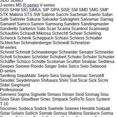
SDD
SDMO
J-series
MS
R-series
V-series
SGS
SHW
SIG
SIMUL
SIP
SIPA
SISE
SM
SMD
SMG
SMP
STK Makina
STS
SW
Sabroe
Sacchi
Sachman
Saeilo
Safan
Safe
Sahinler
Sakurai
Salvador
Salvagnini
Salvamac
Samag
Samaref
Samco
Samon
Samsung
Sanders
Sandingmaster
Sandretto
Sartorius
Sato
Scan
Scania
Scantool
Scanvaegt
Schaublin
Schaudt Mikrosa
Schechtl
Scheer
Schelling
Schenck
Schenk
Scheppach
Schiavi
Schiess
Schlatter
Schleicher
Schmalenberger
Schmedt
Schmelzer
W-series
Schmid
Schmidt
Schneeberger
Schneider Senator
Schneider
Schott
Schouten
Schröder
Schubert
Schuko
Schuler
Schuster
Schäffer
Schüco
Schütte
Scotsman
Sculfort
Sealpac
Seditesa
Seepex
Seewer Rondo
Seiger
Seko
Selco
Selo
Selwood
D-series
Senfeng
SepaMatic
Sepro
Sera
Serap
Serrmac
Servolift
Sesotec
Seydelmann
Shibaura
Shini
Siat
Sicar
Sick
Sicmi
Sidel
Siegmund
Professional
Siemens
Sigma
Signode
Simasv
Simon
Sind
Sinmag
Sisu
Sixis
Skan
SlowBeer
Smec
Smipack
SoRoTo
Soco System
T-10
Socomec
Sodeca
Sodick
Soehnle
Soenen Hendrik
Soitaab
Solar
Solaris
Sollich
Somab
Sonsuz Makina
Soraluce
Sorma