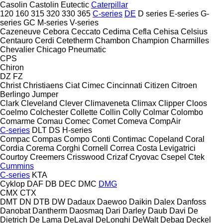
Casolin
Castolin Eutectic
Caterpillar
120
160
315
320
330
365
C-series
DE
D series
E-series
G-
series
GC
M-series
V-series
Cazeneuve
Cebora
Ceccato
Cedima
Cefla
Cehisa
Celsius
Centauro
Cerdi
Cetetherm
Chambon
Champion
Charmilles
Chevalier
Chicago Pneumatic
CPS
Chiron
DZ
FZ
Christ
Christiaens
Ciat
Cimec
Cincinnati
Citizen
Citroen
Berlingo
Jumper
Clark
Cleveland
Clever
Climaveneta
Climax
Clipper
Cloos
Coelmo
Colchester
Collette
Collin
Colly
Colmar
Colombo
Comarme
Comau
Comec
Comet
Comeva
CompAir
C-series
DLT
DS
H-series
Compac
Compas
Compo
Conti
Contimac
Copeland
Coral
Cordia
Corema
Corghi
Cornell
Correa
Costa Levigatrici
Courtoy
Creemers
Crisswood
Crizaf
Cryovac
Csepel
Ctek
Cummins
C-series
KTA
Cyklop
DAF
DB
DEC
DMC
DMG
CMX
CTX
DMT
DN
DTB
DW
Dadaux
Daewoo
Daikin
Dalex
Danfoss
Danobat
Dantherm
Daosmaq
Dari
Darley
Daub
Davi
De
Dietrich
De Lama
DeLaval
DeLonghi
DeWalt
Debag
Deckel