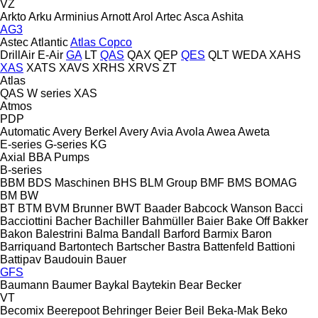
VZ
Arkto
Arku
Arminius
Arnott
Arol
Artec
Asca
Ashita
AG3
Astec
Atlantic
Atlas Copco
DrillAir
E-Air
GA
LT
QAS
QAX
QEP
QES
QLT
WEDA
XAHS
XAS
XATS
XAVS
XRHS
XRVS
ZT
Atlas
QAS
W series
XAS
Atmos
PDP
Automatic
Avery Berkel
Avery
Avia
Avola
Awea
Aweta
E-series
G-series
KG
Axial
BBA Pumps
B-series
BBM
BDS Maschinen
BHS
BLM Group
BMF
BMS
BOMAG
BM
BW
BT
BTM
BVM Brunner
BWT
Baader
Babcock Wanson
Bacci
Bacciottini
Bacher
Bachiller
Bahmüller
Baier
Bake Off
Bakker
Bakon
Balestrini
Balma
Bandall
Barford
Barmix
Baron
Barriquand
Bartontech
Bartscher
Bastra
Battenfeld
Battioni
Battipav
Baudouin
Bauer
GFS
Baumann
Baumer
Baykal
Baytekin
Bear
Becker
VT
Becomix
Beerepoot
Behringer
Beier
Beil
Beka-Mak
Beko