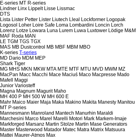
E-series
MT
R-series
Lindner
Linx
Lippelt
Lisse
Lissmac
DTS
Lista
Lister Petter
Lister
Liutech
Lleal
Lockformer
Logopak
Logosol
Loher
Loire Safe
Loma
Lombardini
Loncin
Lorch
Lorenz
Lotze
Lowara
Luna
Lurem
Luwa
Luxtower
Lödige
M&M
MAF Roda
MAN
LE
TGM
TGS
TGX
MAS
MB Dustcontrol
MB
MBF
MBM
MBO
K-series
T-series
MD Dario
MDM
MEP
Shark
Tiger
MG
MHS
MKN
MKW
MTA
MTE
MTF
MTU
MVD
MWM
MZ
MacPan
Macc
Macchi
Mace
Maciuś
Maco
Macpresse
Mado
Mafell
Maggi
Junior
Variosteff
Magna
Magnum
Magurit
Maho
MH 400 P
MH 500 W
MH 600 E
Mahr
Maico
Maier
Maja
Maka
Makino
Makita
Manesty
Manitou
MT
P-series
Mannesmann
Manroland
Mantech
Manurhin
Maraldi
Marchesini
Marco
Marel
Marelli Motori
Mark
Markem-Imaje
Markforged
Marsanz
Martin Stolze
Martin
Mase Generators
Master
Masterwood
Matador
Matec
Matra
Matrix
Matsuura
Mattei
Maurer-Atmos
Max