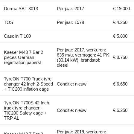
Durma SBT 3013
Per jaar: 2017
€ 19.000
TOS
Per jaar: 1978
€ 4.250
Casolin T 100
€ 5.800
Per jaar: 2017, werkuren:
Kaeser M43 7 Bar 2
635 m/u, vermogen: 41 PK
pieces German
€ 9.750
(30.14 kW), brandstof:
registration papers!
diesel
TyreON T700 Truck tyre
changer 42 Inch 2-Speed
Conditie: nieuw
€ 6.650
+ TIC200 inflation cage
TyreON T700S 42 Inch
truck tyre changer +
Conditie: nieuw
€ 6.250
TIC200 Safety cage +
TRP AL
Per jaar: 2019, werkuren: