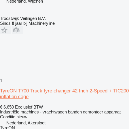
Nederland, Wijchen
Troostwijk Veilingen B.V.
Sinds
8
jaar bij Machineryline
1
TyreON T700 Truck tyre changer 42 Inch 2-Speed + TIC200
inflation cage
€ 6.650
Exclusief BTW
Industriële machines - vrachtwagen banden demonteer apparaat
Conditie
nieuw
Nederland, Akersloot
TyreON