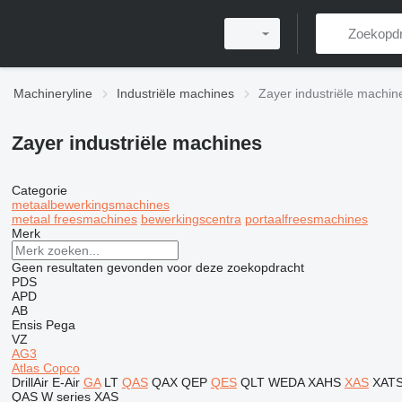
Machineryline
Industriële machines
Zayer industriële machin
Zayer industriële machines
Categorie
metaalbewerkingsmachines
metaal freesmachines
bewerkingscentra
portaalfreesmachines
Merk
Geen resultaten gevonden voor deze zoekopdracht
PDS
APD
AB
Ensis
Pega
VZ
AG3
Atlas Copco
DrillAir
E-Air
GA
LT
QAS
QAX
QEP
QES
QLT
WEDA
XAHS
XAS
XAT
QAS
W series
XAS