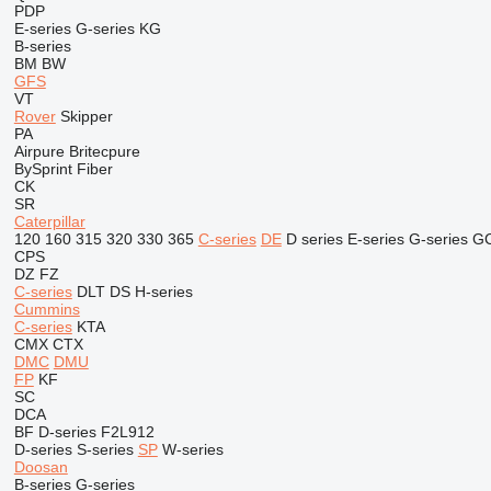
PDP
E-series
G-series
KG
B-series
BM
BW
GFS
VT
Rover
Skipper
PA
Airpure
Britecpure
BySprint Fiber
CK
SR
Caterpillar
120
160
315
320
330
365
C-series
DE
D series
E-series
G-series
G
CPS
DZ
FZ
C-series
DLT
DS
H-series
Cummins
C-series
KTA
CMX
CTX
DMC
DMU
FP
KF
SC
DCA
BF
D-series
F2L912
D-series
S-series
SP
W-series
Doosan
B-series
G-series