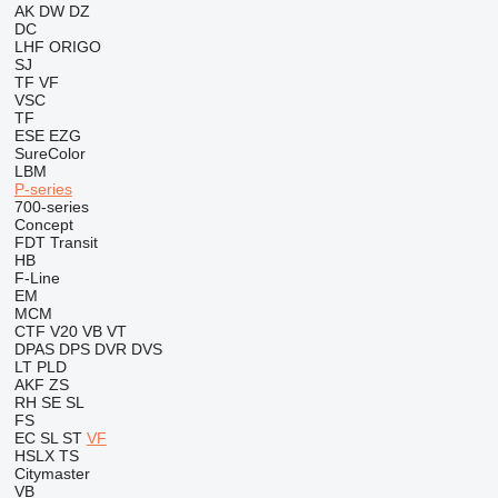
AK
DW
DZ
DC
LHF
ORIGO
SJ
TF
VF
VSC
TF
ESE
EZG
SureColor
LBM
P-series
700-series
Concept
FDT
Transit
HB
F-Line
EM
MCM
CTF
V20
VB
VT
DPAS
DPS
DVR
DVS
LT
PLD
AKF
ZS
RH
SE
SL
FS
EC
SL
ST
VF
HSLX
TS
Citymaster
VB