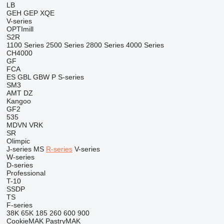
LB
GEH
GEP
XQE
V-series
OPTImill
S2R
1100 Series
2500 Series
2800 Series
4000 Series
CH4000
GF
FCA
ES
GBL
GBW
P
S-series
SM3
AMT
DZ
Kangoo
GF2
535
MDVN
VRK
SR
Olimpic
J-series
MS
R-series
V-series
W-series
D-series
Professional
T-10
SSDP
TS
F-series
38K
65K
185
260
600
900
CookieMAK
PastryMAK