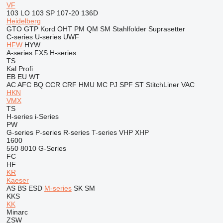
VF
103 LO
103 SP
107-20
136D
Heidelberg
GTO
GTP
Kord
OHT
PM
QM
SM
Stahlfolder
Suprasetter
C-series
U-series
UWF
HFW
HYW
A-series
FXS
H-series
TS
Kal
Profi
EB
EU
WT
AC
AFC
BQ
CCR
CRF
HMU
MC
PJ
SPF
ST
StitchLiner
VAC
HKN
VMX
TS
H-series
i-Series
PW
G-series
P-series
R-series
T-series
VHP
XHP
1600
550
8010
G-Series
FC
HF
KR
Kaeser
AS
BS
ESD
M-series
SK
SM
KKS
KK
Minarc
ZSW