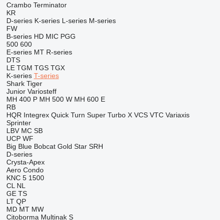
Crambo
Terminator
KR
D-series
K-series
L-series
M-series
FW
B-series
HD
MIC
PGG
500
600
E-series
MT
R-series
DTS
LE
TGM
TGS
TGX
K-series
T-series
Shark
Tiger
Junior
Variosteff
MH 400 P
MH 500 W
MH 600 E
RB
HQR
Integrex
Quick Turn
Super Turbo X
VCS
VTC
Variaxis
Sprinter
LBV
MC
SB
UCP
WF
Big Blue
Bobcat
Gold Star
SRH
D-series
Crysta-Apex
Aero
Condo
KNC 5 1500
CL
NL
GE
TS
LT
QP
MD
MT
MW
Citoborma
Multinak S