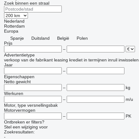
Zoek binnen een straal
Nederland
Rotterdam
Europa
Spanje
Duitsland
België
Polen
Prijs
–
Advertentietype
verkoop
van de fabrikant
leasing
krediet
in termijnen
inruil
inwisselen
Jaar
–
Eigenschappen
Netto gewicht
–
kg
Werkuren
–
m/u
Motor, type versnellingsbak
Motorvermogen
–
PK
Ontbreken er filters?
Stel een wijziging voor
Zoekresultaten:
-