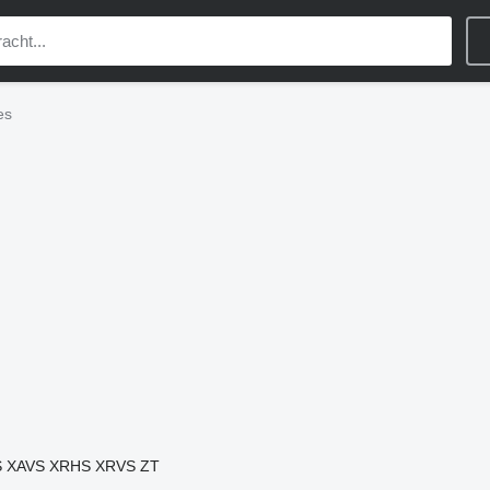
es
S
XAVS
XRHS
XRVS
ZT