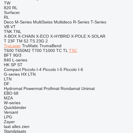
TW
820
RL
Surfacer
RL
Deco
M-Series
MultiSwiss
Multideco
R-Series
T-Series
VB
VT
TNK
TNL
X-BOX
X-CHAIN
X-ECO
X-HYBRID
X-POLE
X-SOLAR
T 23F
TM 52
TS 23G 2
TruLaser
TruMatic
TrumaBend
T600
T650M2
T700
T1000
TC
TL
TSC
BFT 90/3
840
L-series
HK
SP
ST
Compact
Piccolo I-4
Piccolo I-5
Piccolo I-6
G-series
HX
LTN
LTN
DF
Hydromat
Powermat
Profimat
Rondamat
Unimat
EBO 68
MZA
W-series
Quickbinder
Versant
LPG
Zayer
laat alles zien
Standplaats