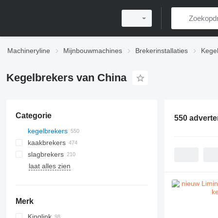
Machineryline
Mijnbouwmachines
Brekerinstallaties
Kegel
Kegelbrekers van China
Categorie
550 adverte
kegelbrekers
kaakbrekers
slagbrekers
laat alles zien
horizontale slagbrekers
bal molens
effectmaalmachine met verticale as
verticale maalmolens
micro-poedermolens
Merk
trapezium maalmolens
Kinglink