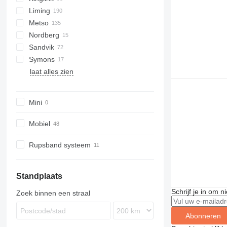
Liming
KL
BR
Metso
PE
CI5X-Series
Nordberg
CSB-Series
Nordberg
Sandvik
HPT-Series
C-series
Symons
HST-Series
CH
laat alles zien
KF-Series
QH
PEW-Series
UH
VSI-Series
Mini
Mobiel
Rupsband systeem
Standplaats
Schrijf je in om 
Zoek binnen een straal
Abonneren