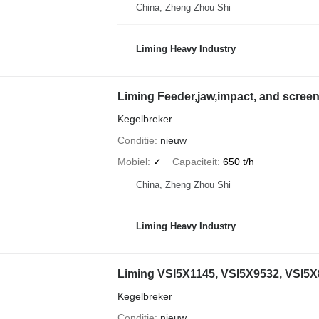
China, Zheng Zhou Shi
Liming Heavy Industry
Liming Feeder,jaw,impact, and screen
Kegelbreker
Conditie
nieuw
Mobiel
✓
Capaciteit
650 t/h
China, Zheng Zhou Shi
Liming Heavy Industry
Liming VSI5X1145, VSI5X9532, VSI5X
Kegelbreker
Conditie
nieuw