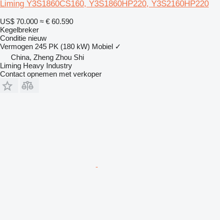
Liming Y3S1860CS160, Y3S1860HP220, Y3S2160HP220
US$ 70.000
≈ € 60.590
Kegelbreker
Conditie
nieuw
Vermogen
245 PK (180 kW)
Mobiel
✓
China, Zheng Zhou Shi
Liming Heavy Industry
Contact opnemen met verkoper