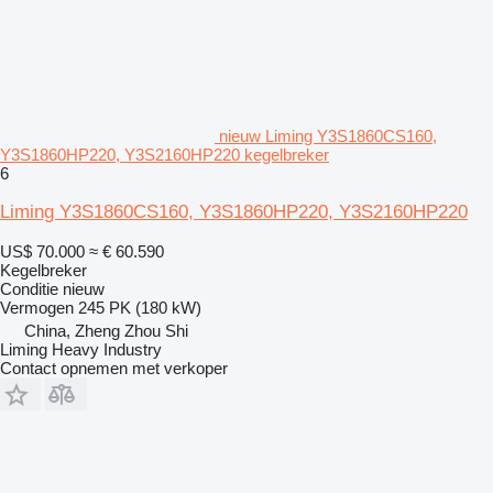
nieuw Liming Y3S1860CS160,
Y3S1860HP220, Y3S2160HP220 kegelbreker
6
Liming Y3S1860CS160, Y3S1860HP220, Y3S2160HP220
US$ 70.000
≈ € 60.590
Kegelbreker
Conditie
nieuw
Vermogen
245 PK (180 kW)
China, Zheng Zhou Shi
Liming Heavy Industry
Contact opnemen met verkoper