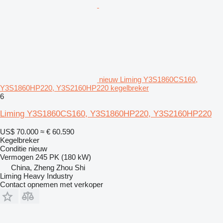
nieuw Liming Y3S1860CS160,
Y3S1860HP220, Y3S2160HP220 kegelbreker
6
Liming Y3S1860CS160, Y3S1860HP220, Y3S2160HP220
US$ 70.000
≈ € 60.590
Kegelbreker
Conditie
nieuw
Vermogen
245 PK (180 kW)
China, Zheng Zhou Shi
Liming Heavy Industry
Contact opnemen met verkoper