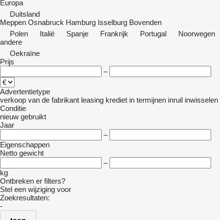
Europa
Duitsland
Meppen
Osnabruck
Hamburg
Isselburg
Bovenden
Polen
Italië
Spanje
Frankrijk
Portugal
Noorwegen
andere
Oekraïne
Prijs
–
Advertentietype
verkoop
van de fabrikant
leasing
krediet
in termijnen
inruil
inwisselen
Conditie
nieuw
gebruikt
Jaar
–
Eigenschappen
Netto gewicht
–
kg
Ontbreken er filters?
Stel een wijziging voor
Zoekresultaten:
-