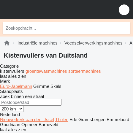
Industriële machines
Voedselverwerkingsmachines
A
Kistenvullers van Duitsland
Categorie
kistenvullers
groentewasmachines
sorteermachines
laat alles zien
Merk
Euro-Jabelmann
Grimme
Skals
Standplaats
Zoek binnen een straal
Nederland
Nieuwerkerk aan den IJssel
Tholen
Ede
Gramsbergen
Emmeloord
Goudriaan
Opmeer
Barneveld
laat alles zien