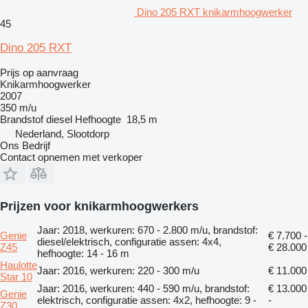
Dino 205 RXT knikarmhoogwerker
45
Dino 205 RXT
Prijs op aanvraag
Knikarmhoogwerker
2007
350 m/u
Brandstof
diesel
Hefhoogte
18,5 m
Nederland, Slootdorp
Ons Bedrijf
Contact opnemen met verkoper
Prijzen voor knikarmhoogwerkers
Jaar: 2018, werkuren: 670 - 2.800 m/u, brandstof:
Genie
€ 7.700 -
diesel/elektrisch, configuratie assen: 4x4,
Z45
€ 28.000
hefhoogte: 14 - 16 m
Haulotte
Jaar: 2016, werkuren: 220 - 300 m/u
€ 11.000
Star 10
Jaar: 2016, werkuren: 440 - 590 m/u, brandstof:
€ 13.000
Genie
elektrisch, configuratie assen: 4x2, hefhoogte: 9 -
-
Z30