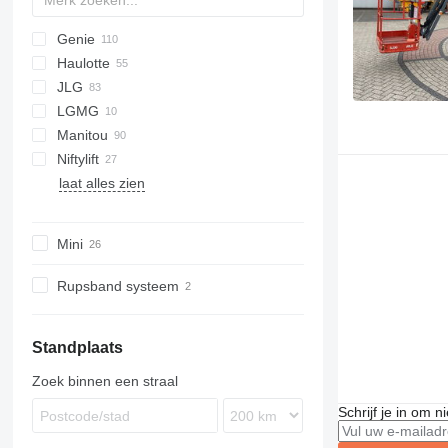
Genie
A-Series
Haulotte
SG
GS
AMZ
JLG
Z series
H-series
IT
LGMG
HA
10
Manitou
Star
450
A-series
Niftylift
520
MT
AETJ
HZ
Parma
laat alles zien
600
ATJ
120
1830
SJ
A-series
SL
ZA
800
MT
HR
E-series
M series
N-series
Mini
Toucan
Rupsband systeem
Standplaats
Zoek binnen een straal
Schrijf je in om 