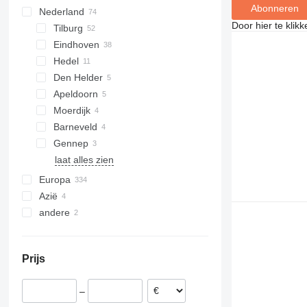
Abonneren
Nederland
Door hier te klik
Tilburg
Eindhoven
Hedel
Den Helder
Apeldoorn
Moerdijk
Barneveld
Gennep
laat alles zien
Europa
Azië
Polen
andere
Spanje
Verenigde Arabische Emiraten
België
Oekraïne
China
Duitsland
Prijs
Hongarije
Roemenië
–
Verenigd Koninkrijk