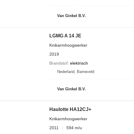
Van Ginkel B.V.
LGMG A 14 JE
Knikarmhoogwerker
2019
Brandstof
elektrisch
Nederland, Barneveld
Van Ginkel B.V.
Haulotte HA12CJ+
Knikarmhoogwerker
2011
594 m/u