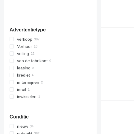
Oostenrijk
laat alles zien
Advertentietype
verkoop
Verhuur
veiling
van de fabrikant
leasing
krediet
in termijnen
inruil
inwisselen
Conditie
nieuw
gebruikt