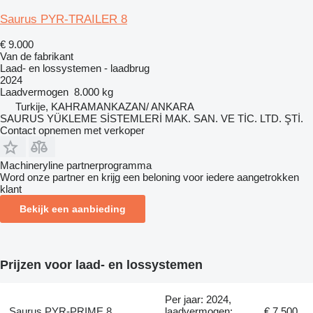
Saurus PYR-TRAILER 8
€ 9.000
Van de fabrikant
Laad- en lossystemen - laadbrug
2024
Laadvermogen
8.000 kg
Turkije, KAHRAMANKAZAN/ ANKARA
SAURUS YÜKLEME SİSTEMLERİ MAK. SAN. VE TİC. LTD. ŞTİ.
Contact opnemen met verkoper
Machineryline partnerprogramma
Word onze partner en krijg een beloning voor iedere aangetrokken
klant
Bekijk een aanbieding
Prijzen voor laad- en lossystemen
Per jaar: 2024,
Saurus PYR-PRIME 8
laadvermogen:
€ 7.500