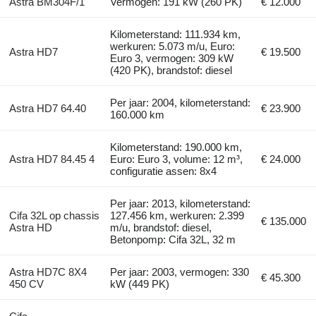
Astra BM304F/1
Vermogen: 191 kW (260 PK)
€ 12.000
Kilometerstand: 111.934 km,
werkuren: 5.073 m/u, Euro:
Astra HD7
€ 19.500
Euro 3, vermogen: 309 kW
(420 PK), brandstof: diesel
Per jaar: 2004, kilometerstand:
Astra HD7 64.40
€ 23.900
160.000 km
Kilometerstand: 190.000 km,
Astra HD7 84.45 4
Euro: Euro 3, volume: 12 m³,
€ 24.000
configuratie assen: 8x4
Per jaar: 2013, kilometerstand:
Cifa 32L op chassis
127.456 km, werkuren: 2.399
€ 135.000
Astra HD
m/u, brandstof: diesel,
Betonpomp: Cifa 32L, 32 m
Astra HD7C 8X4
Per jaar: 2003, vermogen: 330
€ 45.300
450 CV
kW (449 PK)