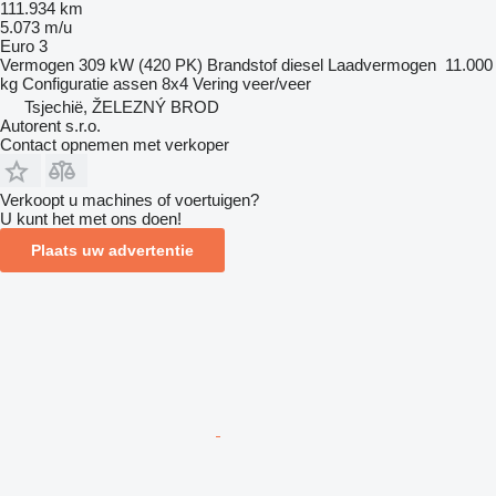
111.934 km
5.073 m/u
Euro 3
Vermogen
309 kW (420 PK)
Brandstof
diesel
Laadvermogen
11.000
kg
Configuratie assen
8x4
Vering
veer/veer
Tsjechië, ŽELEZNÝ BROD
Autorent s.r.o.
Contact opnemen met verkoper
Verkoopt u machines of voertuigen?
U kunt het met ons doen!
Plaats uw advertentie