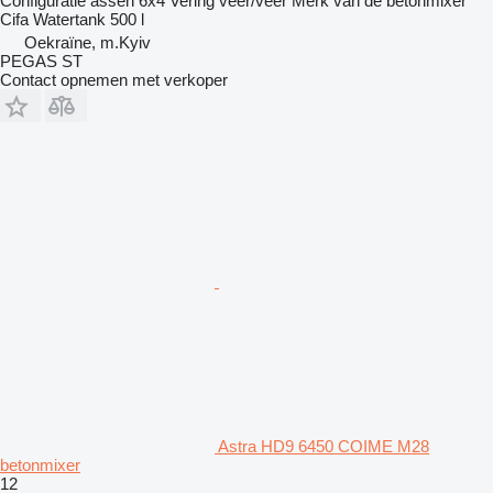
Configuratie assen
6x4
Vering
veer/veer
Merk van de betonmixer
Cifa
Watertank
500 l
Oekraïne, m.Kyiv
PEGAS ST
Contact opnemen met verkoper
Astra HD9 6450 COIME M28
betonmixer
12