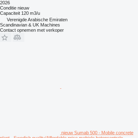
2026
Conditie
nieuw
Capaciteit
120 m3/u
Verenigde Arabische Emiraten
Scandinavian & UK Machines
Contact opnemen met verkoper
nieuw Sumab 500 - Mobile concrete
plant - Swedish quality/Affordable price mobiele betoncentrale