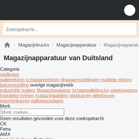
Magazijntrucks
Magazijnapparatuur
Magazijnapparatu
Magazijnapparatuur van Duitsland
Categorie
stellingen
palletrekken
schappenrekken
draagarmstellingen
mobiele rekken
bakkenstelling
overige magazijnrekk
industriële trailers
Magazijnwagens
schaarpallettrucks
steekwagens
logistieke treinen
magazijnladders
glaskarren
gitterboxen
transfertkarren
palletwisselaars
Merk
Geen resultaten gevonden voor deze zoekopdracht
CK
Fetra
AMX