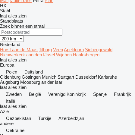
Mafi
Multi-Trans
Pefra
Plan
HX
Stahl
laat alles zien
Standplaats
Zoek binnen een straal
Nederland
Horst aan de Maas
Tilburg
Veen
Apeldoorn
Siebengewald
Nieuwerkerk aan den IJssel
Wijchen
Haaksbergen
laat alles zien
Europa
Polen
Duitsland
Oldenburg
Göttingen
Munich
Stuttgart
Dusseldorf
Karlsruhe
Augsburg
Moosburg an der Isar
laat alles zien
Zweden
België
Verenigd Koninkrijk
Spanje
Frankrijk
Italië
laat alles zien
Azië
Oezbekistan
Turkije
Azerbeidzjan
andere
Oekraïne