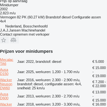
Prijs op aanvraag
Minidumper
2002
2.823 m/u
Vermogen
82 PK (60.27 kW)
Brandstof
diesel
Configuratie assen
4x4
Nederland, Bosschenhoofd
J.A.J.Jansen Machinehandel
Contact opnemen met verkoper
Prijzen voor minidumpers
Mecalac
Jaar: 2022, brandstof: diesel
€ 5.000
TA6
€ 15.000
Ausa
Jaar: 2025, werkuren: 1.200 - 1.700 m/u
-
D150
€ 19.000
Wacker
Jaar: 2016, werkuren: 2.300 - 2.900 m/u,
€ 7.200 -
Neuson
brandstof: diesel, configuratie assen: 4x4,
€ 22.000
DW60
snelheid: 25 km/u
€ 13.000
Ausa
Jaar: 2013, werkuren: 2.300 - 2.700 m/u
-
D600
€ 15.000
Wacker
Jaar: 2018, werkuren: 3.200 - 3.300 m/u,
€ 16.000