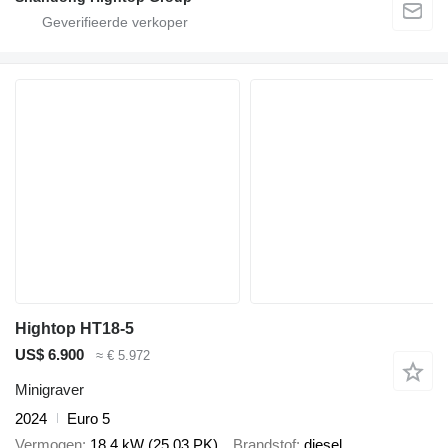
Hightop HT18-5
US$ 6.900
≈ € 5.972
Minigraver
2024
Euro 5
Vermogen
18.4 kW (25.03 PK)
Brandstof
diesel