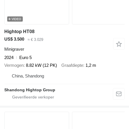
VIDEO
Hightop HT08
US$ 3.500
≈ € 3.029
Minigraver
2024
Euro 5
Vermogen
8.82 kW (12 PK)
Graafdiepte
1,2 m
China, Shandong
Shandong Hightop Group