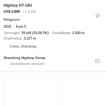
Hightop HT-18U
US$ 4.899
≈ € 4.240
Minigraver
2025
Euro 5
Vermogen
39 kW (53.06 PK)
Graafdiepte
2.000 m
Graafradius
3.227 m
China, Shandong
Shandong Hightop Group