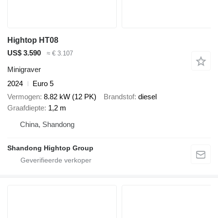
Hightop HT08
US$ 3.590
≈ € 3.107
Minigraver
2024
Euro 5
Vermogen
8.82 kW (12 PK)
Brandstof
diesel
Graafdiepte
1,2 m
China, Shandong
Shandong Hightop Group