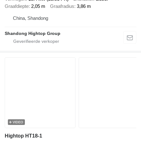
Graafdiepte
2,05 m
Graafradius
3,86 m
China, Shandong
Shandong Hightop Group
VIDEO
Hightop HT18-1