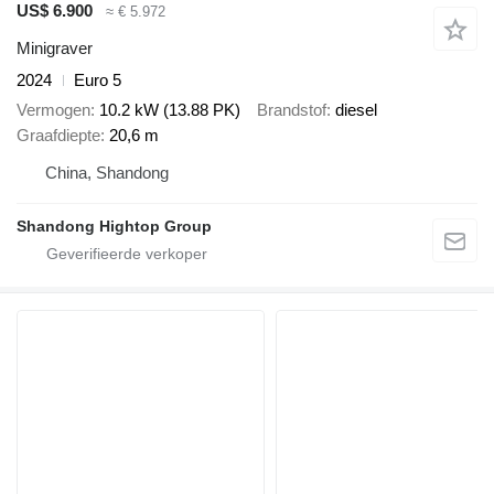
US$ 6.900
≈ € 5.972
Minigraver
2024
Euro 5
Vermogen
10.2 kW (13.88 PK)
Brandstof
diesel
Graafdiepte
20,6 m
China, Shandong
Shandong Hightop Group