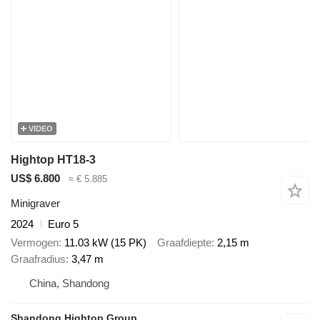
VIDEO
Hightop HT18-3
US$ 6.800
≈ € 5.885
Minigraver
2024
Euro 5
Vermogen
11.03 kW (15 PK)
Graafdiepte
2,15 m
Graafradius
3,47 m
China, Shandong
Shandong Hightop Group