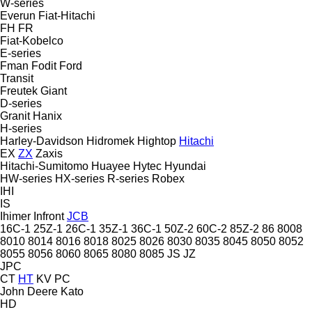
W-series
Everun
Fiat-Hitachi
FH
FR
Fiat-Kobelco
E-series
Fman
Fodit
Ford
Transit
Freutek
Giant
D-series
Granit
Hanix
H-series
Harley-Davidson
Hidromek
Hightop
Hitachi
EX
ZX
Zaxis
Hitachi-Sumitomo
Huayee
Hytec
Hyundai
HW-series
HX-series
R-series
Robex
IHI
IS
Ihimer
Infront
JCB
16C-1
25Z-1
26C-1
35Z-1
36C-1
50Z-2
60C-2
85Z-2
86
8008
8010
8014
8016
8018
8025
8026
8030
8035
8045
8050
8052
8055
8056
8060
8065
8080
8085
JS
JZ
JPC
CT
HT
KV
PC
John Deere
Kato
HD