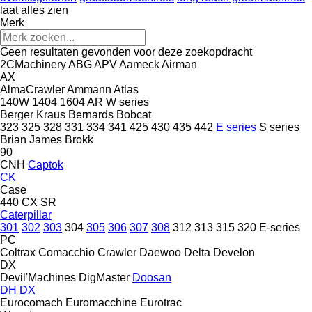
laat alles zien
Merk
Geen resultaten gevonden voor deze zoekopdracht
2CMachinery
ABG
APV
Aameck
Airman
AX
AlmaCrawler
Ammann
Atlas
140W
1404
1604
AR
W series
Berger Kraus
Bernards
Bobcat
323
325
328
331
334
341
425
430
435
442
E series
S series
Brian James
Brokk
90
CNH
Captok
CK
Case
440
CX
SR
Caterpillar
301
302
303
304
305
306
307
308
312
313
315
320
E-series
PC
Coltrax
Comacchio
Crawler
Daewoo
Delta
Develon
DX
Devil'Machines
DigMaster
Doosan
DH
DX
Eurocomach
Euromacchine
Eurotrac