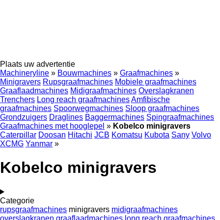
Plaats uw advertentie
Machineryline
»
Bouwmachines
»
Graafmachines
»
Minigravers
Rupsgraafmachines
Mobiele graafmachines
Graaflaadmachines
Midigraafmachines
Overslagkranen
Trenchers
Long reach graafmachines
Amfibische
graafmachines
Spoorwegmachines
Sloop graafmachines
Grondzuigers
Draglines
Baggermachines
Spingraafmachines
Graafmachines met hooglepel
»
Kobelco minigravers
Caterpillar
Doosan
Hitachi
JCB
Komatsu
Kubota
Sany
Volvo
XCMG
Yanmar
»
Kobelco minigravers
Categorie
rupsgraafmachines
minigravers
midigraafmachines
overslagkranen
graaflaadmachines
long reach graafmachines