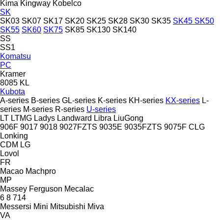
Kima
Kingway
Kobelco
SK
SK03
SK07
SK17
SK20
SK25
SK28
SK30
SK35
SK45
SK50
SK55
SK60
SK75
SK85
SK130
SK140
SS
SS1
Komatsu
PC
Kramer
8085
KL
Kubota
A-series
B-series
GL-series
K-series
KH-series
KX-series
L-
series
M-series
R-series
U-series
LT
LTMG
Ladys
Landward
Libra
LiuGong
906F
9017
9018
9027FZTS
9035E
9035FZTS
9075F
CLG
Lonking
CDM
LG
Lovol
FR
Macao
Machpro
MP
Massey Ferguson
Mecalac
6
8
714
Messersi
Mini
Mitsubishi
Miva
VA