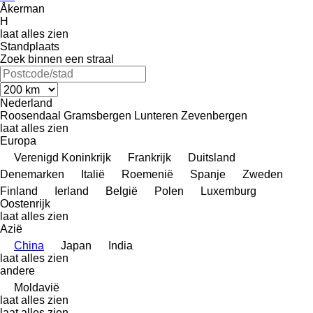
Åkerman
H
laat alles zien
Standplaats
Zoek binnen een straal
Nederland
Roosendaal
Gramsbergen
Lunteren
Zevenbergen
laat alles zien
Europa
Verenigd Koninkrijk
Frankrijk
Duitsland
Denemarken
Italië
Roemenië
Spanje
Zweden
Finland
Ierland
België
Polen
Luxemburg
Oostenrijk
laat alles zien
Azië
China
Japan
India
laat alles zien
andere
Moldavië
laat alles zien
laat alles zien