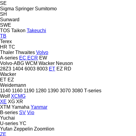
SE
Sigma
Springer
Sumitomo
SH
Sunward
SWE
TOS
Taikon
Takeuchi
TB
Terex
HR
TC
Thaler
Thwaites
Volvo
A-series
EC
ECR
EW
Volvo-ABG
WCM
Wacker Neuson
28Z3
1404
6003
8003
ET
EZ
RD
Wacker
ET
EZ
Weidemann
1140
1160
1190
1280
1390
3070
3080
T-series
Wolf
XCMG
XE
XG
XR
XTM
Yamaha
Yanmar
B-series
SV
Vio
Yuchai
U-series
YC
Yufan
Zeppelin
Zoomlion
ZE