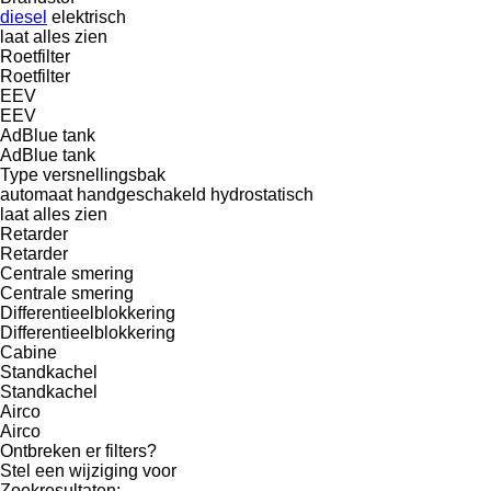
diesel
elektrisch
laat alles zien
Roetfilter
Roetfilter
EEV
EEV
AdBlue tank
AdBlue tank
Type versnellingsbak
automaat
handgeschakeld
hydrostatisch
laat alles zien
Retarder
Retarder
Centrale smering
Centrale smering
Differentieelblokkering
Differentieelblokkering
Cabine
Standkachel
Standkachel
Airco
Airco
Ontbreken er filters?
Stel een wijziging voor
Zoekresultaten: