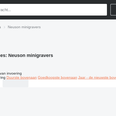
s
Neuson minigravers
ies:
Neuson minigravers
van invoering
ring
Duurste bovenaan
Goedkoopste bovenaan
Jaar - de nieuwste bo