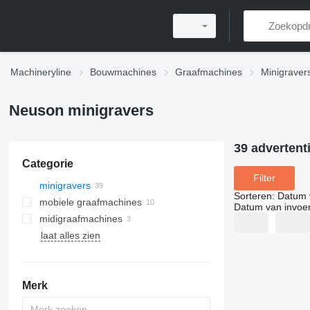
Machineryline
Bouwmachines
Graafmachines
Minigraver
Neuson minigravers
39 advertent
Categorie
Filter
minigravers
Sorteren
:
Datum 
mobiele graafmachines
Datum van invoe
midigraafmachines
laat alles zien
Merk