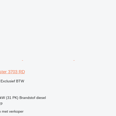
ster 3703 RD
0
Exclusief BTW
 kW (31 PK)
Brandstof
diesel
rp
 met verkoper