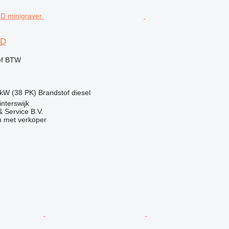
RD
ef BTW
 kW (38 PK)
Brandstof
diesel
nterswijk
 Service B.V.
 met verkoper