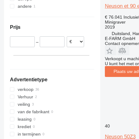
Neuson et 90 
andere
Duitsland
8030
België
Oekraïne
8035
€ 76.041
Inclusi
Polen
8045
Minigraver
2019
Prijs
Oostenrijk
8050
Duitsland, H
Zweden
8052
E-FARM GmbH
–
Contact opnemen
Finland
8055
Roemenië
8056
Denemarken
Verkoopt u machi
8060
U kunt het met o
8065
Plaats uw ad
8080
Advertentietype
8085
JS
verkoop
JZ
Verhuur
veiling
van de fabrikant
leasing
40
krediet
in termijnen
Neuson 50Z3