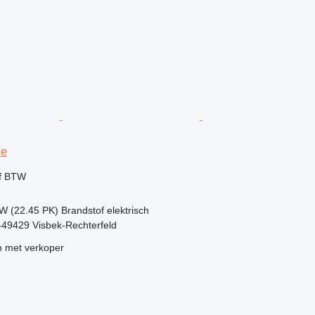
 e
ef BTW
kW (22.45 PK)
Brandstof
elektrisch
-49429 Visbek-Rechterfeld
 met verkoper