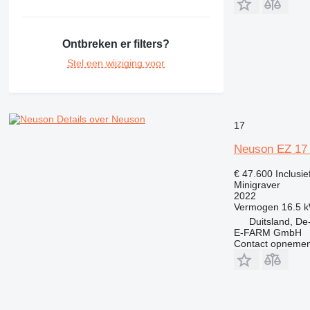
Ontbreken er filters?
Stel een wijziging voor
Details over Neuson
17
Neuson EZ 17
€ 47.600
Inclusi
Minigraver
2022
Vermogen
16.5 
Duitsland, De
E-FARM GmbH
Contact opnemen