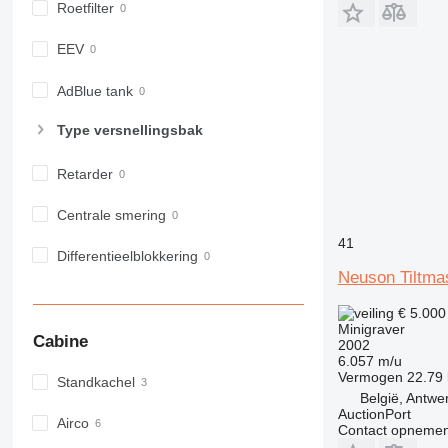
Roetfilter
EEV
AdBlue tank
Type versnellingsbak
Retarder
Centrale smering
41
Differentieelblokkering
Neuson Tiltma
€ 5.00
Minigraver
Cabine
2002
6.057 m/u
Vermogen
22.79
Standkachel
België, Antwe
AuctionPort
Airco
Contact opnemen