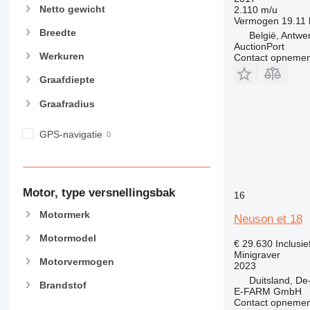
Netto gewicht
2.110 m/u
Vermogen
19.11
Breedte
België, Antwe
AuctionPort
Werkuren
Contact opnemen
Graafdiepte
Graafradius
GPS-navigatie
Motor, type versnellingsbak
16
Motormerk
Neuson et 18
Motormodel
€ 29.630
Inclusi
Minigraver
Motorvermogen
2023
Duitsland, De
Brandstof
E-FARM GmbH
Contact opnemen