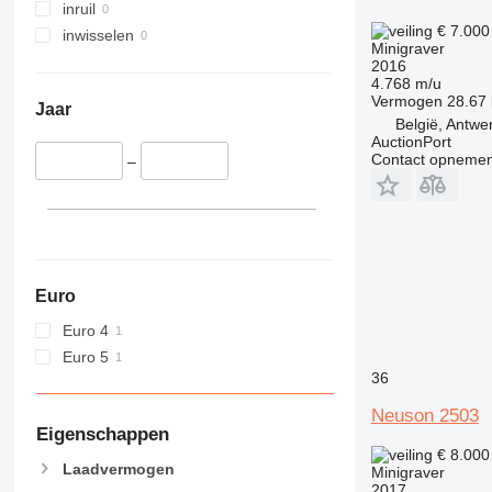
inruil
€ 7.00
inwisselen
Minigraver
2016
4.768 m/u
Vermogen
28.67
Jaar
België, Antwe
AuctionPort
Contact opnemen
–
Euro
Euro 4
Euro 5
36
Neuson 2503
Eigenschappen
€ 8.00
Laadvermogen
Minigraver
2017