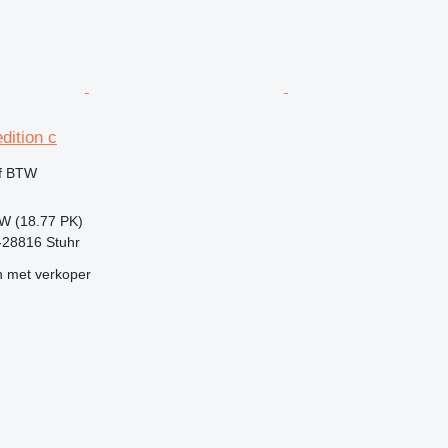
dition c
ef BTW
kW (18.77 PK)
-28816 Stuhr
 met verkoper