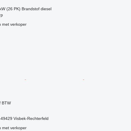
 kW (26 PK)
Brandstof
diesel
rp
 met verkoper
ef BTW
-49429 Visbek-Rechterfeld
 met verkoper