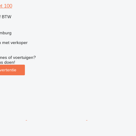
et 100
ef BTW
amburg
 met verkoper
nes of voertuigen?
ns doen!
vertentie