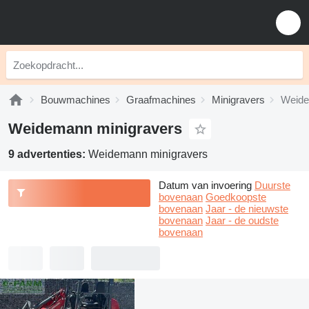
Bouwmachines
Graafmachines
Minigravers
Weide
Weidemann minigravers
9 advertenties:
Weidemann minigravers
Datum van invoering
Duurste
bovenaan
Goedkoopste
bovenaan
Jaar - de nieuwste
bovenaan
Jaar - de oudste
bovenaan