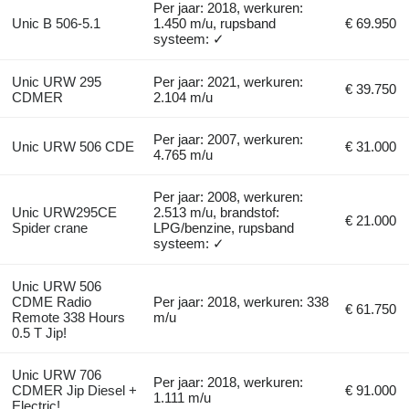
Per jaar: 2018, werkuren:
Unic B 506-5.1
1.450 m/u, rupsband
€ 69.950
systeem: ✓
Unic URW 295
Per jaar: 2021, werkuren:
€ 39.750
CDMER
2.104 m/u
Per jaar: 2007, werkuren:
Unic URW 506 CDE
€ 31.000
4.765 m/u
Per jaar: 2008, werkuren:
Unic URW295CE
2.513 m/u, brandstof:
€ 21.000
Spider crane
LPG/benzine, rupsband
systeem: ✓
Unic URW 506
CDME Radio
Per jaar: 2018, werkuren: 338
€ 61.750
Remote 338 Hours
m/u
0.5 T Jip!
Unic URW 706
Per jaar: 2018, werkuren:
CDMER Jip Diesel +
€ 91.000
1.111 m/u
Electric!