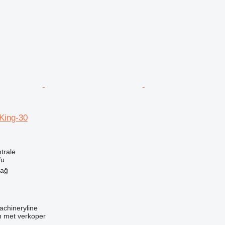
ing-30
g
trale
/u
dağ
achineryline
 met verkoper