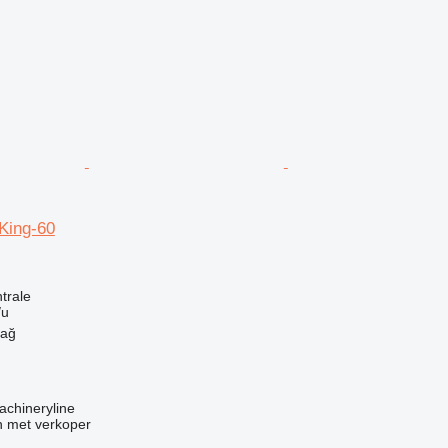
ing-60
g
trale
/u
dağ
achineryline
 met verkoper