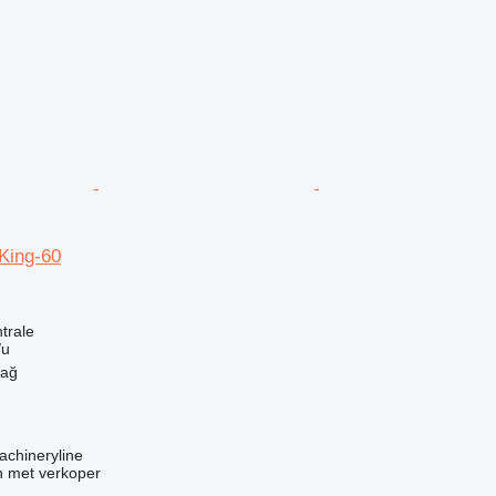
ing-60
g
trale
/u
dağ
achineryline
 met verkoper