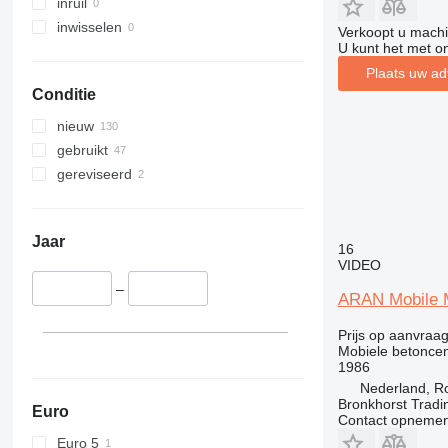
inruil
inwisselen
Verkoopt u machi
U kunt het met o
Plaats uw ad
Conditie
nieuw
gebruikt
gereviseerd
Jaar
16
VIDEO
–
ARAN Mobile M
Prijs op aanvraa
Mobiele betoncen
1986
Nederland, R
Bronkhorst Tradi
Euro
Contact opnemen
Euro 5