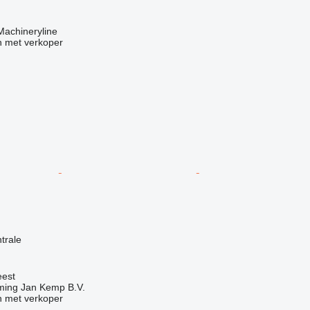
 Machineryline
 met verkoper
g
trale
eest
ing Jan Kemp B.V.
 met verkoper