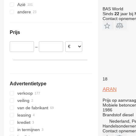
Azië
Polen
BAS World
andere
Duitsland
Turkije
Sinds
22
jaar bij
Contact opnemen
Slowakije
India
Oekraïne
Roemenië
Nigeria
Prijs
Litouwen
Somalië
Tsjechië
Kenia
–
Portugal
Colombia
Slovenië
laat alles zien
18
Advertentietype
ARAN
verkoop
Prijs op aanvraa
veiling
Mobiele betoncen
van de fabrikant
1986
Brandstof
diesel
leasing
Nederland, P
krediet
Handelsondernem
in termijnen
Contact opnemen