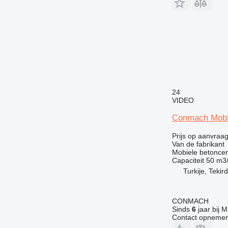
24
VIDEO
Conmach MobK
Prijs op aanvraa
Van de fabrikant
Mobiele betoncen
Capaciteit
50 m3
Turkije, Tekir
CONMACH
Sinds
6
jaar bij M
Contact opnemen