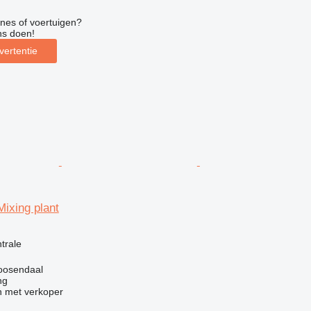
nes of voertuigen?
ns doen!
vertentie
ixing plant
g
trale
oosendaal
ng
 met verkoper