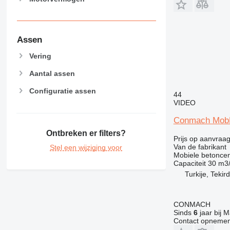
Assen
Vering
Aantal assen
Configuratie assen
44
VIDEO
Conmach MobK
Ontbreken er filters?
Prijs op aanvraa
Van de fabrikant
Stel een wijziging voor
Mobiele betoncen
Capaciteit
30 m3
Turkije, Tekir
CONMACH
Sinds
6
jaar bij M
Contact opnemen