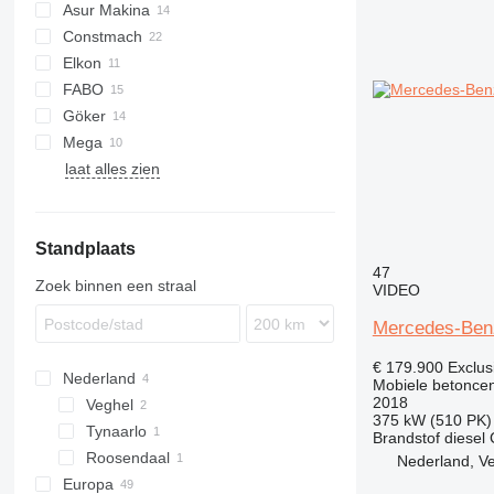
Asur Makina
Constmach
2.5
MobKing
Elkon
3.5
30
FABO
5.5
60
Göker
100
Turbomix
Mega
120
Trakker
laat alles zien
Arocs
M60
M1
FM
M100
Standplaats
47
Zoek binnen een straal
VIDEO
Mercedes-Benz
€ 179.900
Exclus
Nederland
Mobiele betoncen
2018
Veghel
375 kW (510 PK)
Tynaarlo
Brandstof
diesel
Roosendaal
Nederland, V
Europa