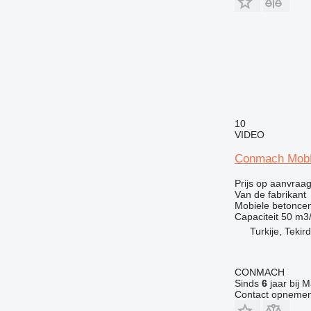
10
VIDEO
Conmach MobK
Prijs op aanvraa
Van de fabrikant
Mobiele betoncen
Capaciteit
50 m3
Turkije, Tekir
CONMACH
Sinds
6
jaar bij M
Contact opnemen