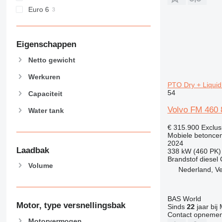
Euro 6
Eigenschappen
Netto gewicht
Werkuren
PTO Dry + Liquid
54
Capaciteit
Volvo FM 460
Water tank
€ 315.900
Exclus
Mobiele betoncen
2024
Laadbak
338 kW (460 PK)
Brandstof
diesel
Volume
Nederland, V
BAS World
Motor, type versnellingsbak
Sinds
22
jaar bij
Contact opnemen
Motorvermogen