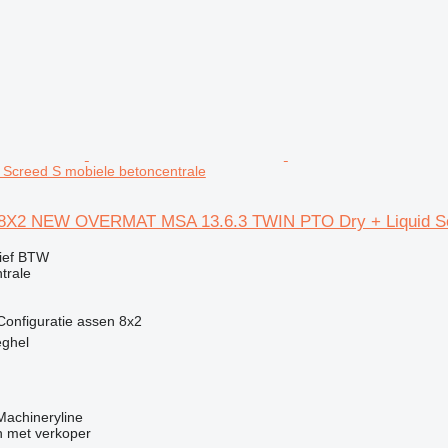
 Screed S mobiele betoncentrale
 8X2 NEW OVERMAT MSA 13.6.3 TWIN PTO Dry + Liquid S
ief BTW
trale
Configuratie assen
8x2
eghel
 Machineryline
 met verkoper