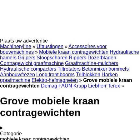
Plaats uw advertentie
Machineryline
»
Uitrustingen
»
Accessoires voor
bouwmachines
»
Mobiele kraan contragewichten
Hydraulische
hamers
Grijpers
Sloopscharen
Rippers
Dozerbladen
Contragewicht graafmachine
Graafmachine-mulchers
Hydraulische compactors
Tiltrotators
Betonmixer trommels
Aanbouwfrezen
Long front booms
Trilblokken
Harken
graafmachine
Elektro-hefmagneten
»
Grove mobiele kraan
contragewichten
Demag
FAUN
Krupp
Liebherr
Terex
»
Grove mobiele kraan
contragewichten
Categorie
mobiele kraan contragewichten