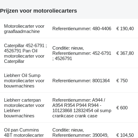
Prijzen voor motoroliecarters
Motoroliecarter voor
Referentienummer: 480-4406
€ 190,40
graaflaadmachine
Caterpillar 452-6791 ;
Conditie: nieuw,
4526791 Pan Oil
Referentienummer: 452-6791
€ 367,80
motoroliecarter voor
; 4526791
Caterpillar
Liebherr Oil Sump
motoroliecarter voor
Referentienummer: 8001364
€ 750
bouwmachines
Liebherr carterpan
Referentienummer: A944 /
motoroliecarter voor
A954 R954 P944 R944 -
€ 600
Liebherr
10123868 12832454 oil sump
bouwmachines
crankcase crank case
Oil pan Cummins
Conditie: nieuw,
4BT motoroliecarter
Referentienummer: 390049,
€ 104,50