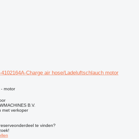
4102164A-Charge air hose/Ladeluftschlauch motor
g
 - motor
oor
WMACHINES B.V.
 met verkoper
 reserveonderdeel te vinden?
zoek!
llen