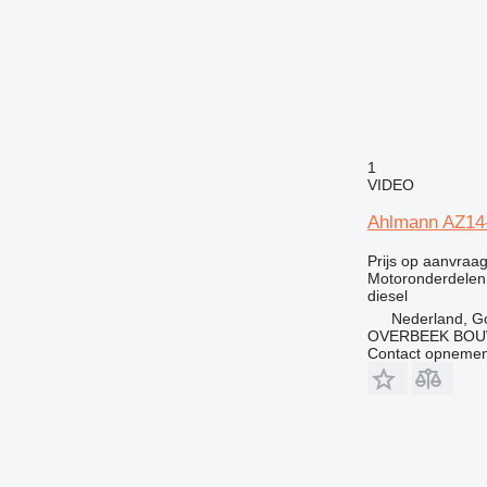
990
992
AP
C-series
CS
DE
DP
1
VIDEO
D series
EP
Ahlmann AZ14-
F-series
Prijs op aanvraa
G-series
Motoronderdelen
GP
diesel
Nederland, G
IT
OVERBEEK BOU
M-series
Contact opnemen
MH
PC
TH
V-series