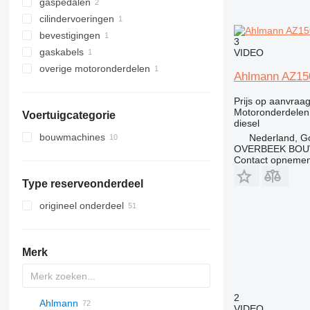
gaspedalen
cilindervoeringen
bevestigingen
3
gaskabels
VIDEO
overige motoronderdelen
Ahlmann AZ15
Prijs op aanvraa
Motoronderdelen
Voertuigcategorie
diesel
bouwmachines
Nederland, G
OVERBEEK BOU
graafmachines
Contact opnemen
bouwladers
Type reserveonderdeel
wielladers
origineel onderdeel
Merk
2
Ahlmann
Titan
VIDEO