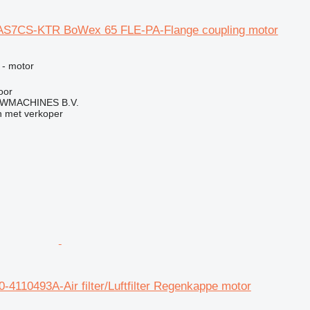
AS7CS-KTR BoWex 65 FLE-PA-Flange coupling motor
g
 - motor
oor
WMACHINES B.V.
 met verkoper
4110493A-Air filter/Luftfilter Regenkappe motor