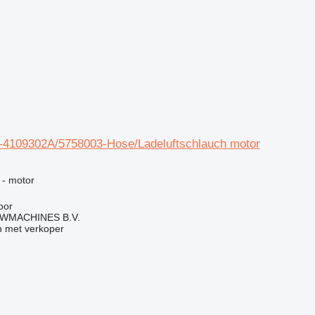
4109302A/5758003-Hose/Ladeluftschlauch motor
g
 - motor
oor
WMACHINES B.V.
 met verkoper