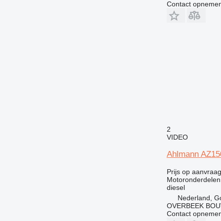
Contact opnemen
438
444
571G
572G
631
730
735
740
769
771
772
2
VIDEO
773
775
Ahlmann AZ150
777
Prijs op aanvraa
816
Motoronderdelen
824
diesel
826
Nederland, G
OVERBEEK BOU
906
Contact opnemen
907