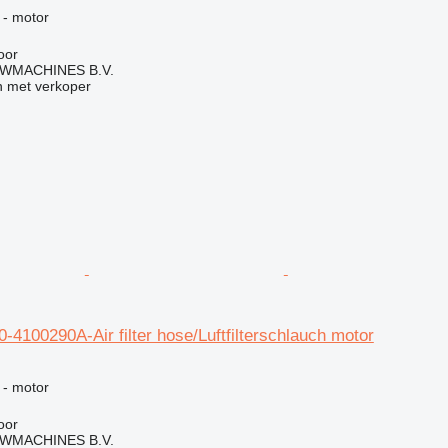
g
 - motor
oor
WMACHINES B.V.
 met verkoper
4100290A-Air filter hose/Luftfilterschlauch motor
g
 - motor
oor
WMACHINES B.V.