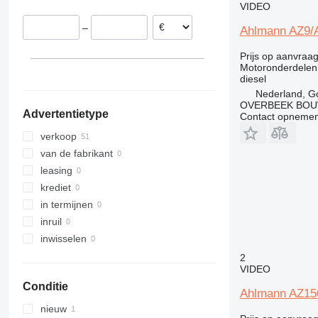
VIDEO
307
541
WE
–
Ahlmann AZ9/
308
550
311
560
Prijs op aanvraa
312
JS
Motoronderdelen
diesel
313
Robot
Nederland, G
314
TM
OVERBEEK BOU
Advertentietype
Contact opnemen
315
VMT
316
verkoop
317
van de fabrikant
318
leasing
320
krediet
321
in termijnen
322
inruil
323
inwisselen
324
2
VIDEO
325
Conditie
326
Ahlmann AZ150-
329
nieuw