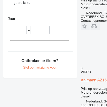
Prijs op aanvraa
330
gebruikt
Motoronderdelen
336
diesel
340
Nederland, G
OVERBEEK BOU
345
Jaar
Contact opnemen
349
350
–
365
374
375
390
416
Ontbreken er filters?
420
Stel een wijziging voor
3
422
VIDEO
424
Ahlmann AZ150-
426
428
Prijs op aanvraa
Motoronderdelen
430
diesel
432
Nederland, G
434
OVERBEEK BOU