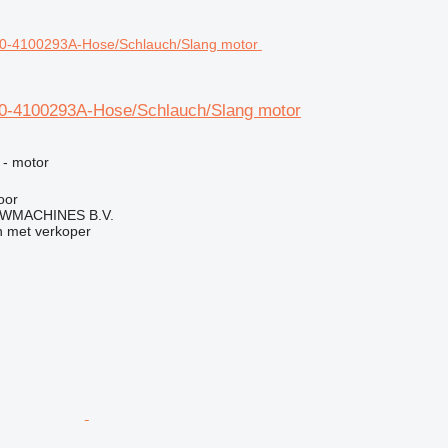
0-4100293A-Hose/Schlauch/Slang motor
g
 - motor
oor
WMACHINES B.V.
 met verkoper