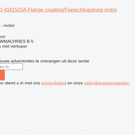
-4181515A-Flange coupling/Flanschkupplung motor
g
 - motor
oor
WMACHINES B.V.
 met verkoper
nieuwe advertenties te ontvangen uit deze sectie
ken stemt u in met ons
privacybeleid
en onze
gebruikersvoorwaarden
.