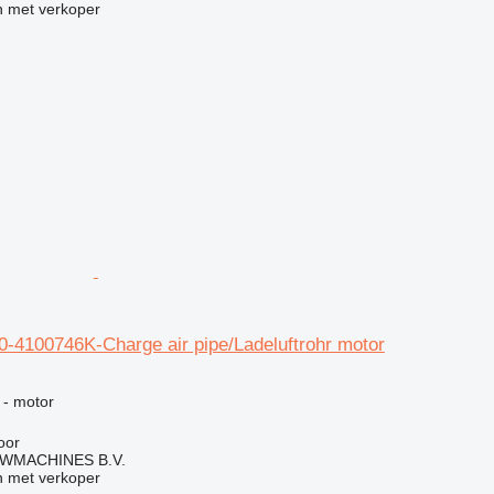
 met verkoper
-4100746K-Charge air pipe/Ladeluftrohr motor
g
 - motor
oor
WMACHINES B.V.
 met verkoper