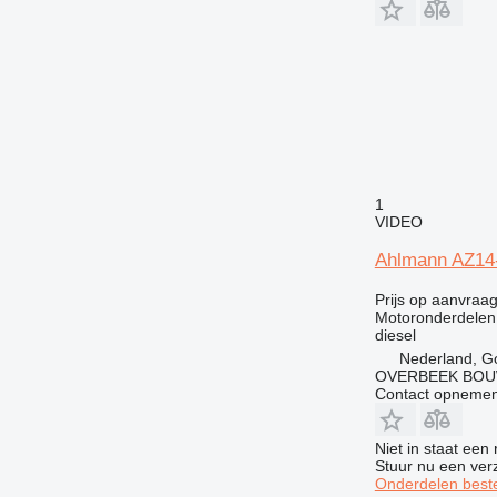
910
920
924
926
928
930
936
1
938
VIDEO
950
Ahlmann AZ14-
953
955
Prijs op aanvraa
Motoronderdelen
962
diesel
963
Nederland, G
966
OVERBEEK BOU
Contact opnemen
972
973
Niet in staat een
980
Stuur nu een ver
988
Onderdelen beste