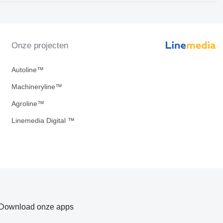
Onze projecten
Autoline™
Machineryline™
Agroline™
Linemedia Digital ™
Download onze apps