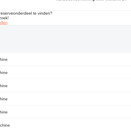
 reserveonderdeel te vinden?
zoek!
llen
hine
hine
hine
hine
hine
chine