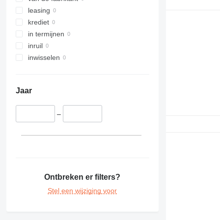
leasing
krediet
in termijnen
inruil
inwisselen
Jaar
–
Ontbreken er filters?
Stel een wijziging voor